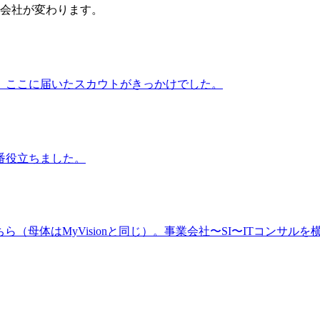
会社が変わります。
、ここに届いたスカウトがきっかけでした。
番役立ちました。
（母体はMyVisionと同じ）。事業会社〜SI〜ITコンサルを