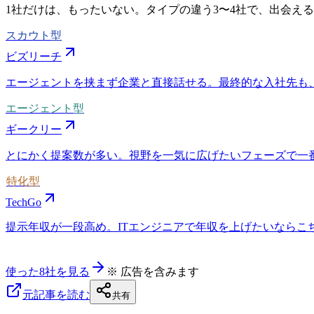
1社だけは、もったいない。タイプの違う
3〜4社
で、出会える
スカウト型
ビズリーチ
エージェントを挟まず企業と直接話せる。最終的な入社先も
エージェント型
ギークリー
とにかく提案数が多い。視野を一気に広げたいフェーズで一
特化型
TechGo
提示年収が一段高め。ITエンジニアで年収を上げたいならこちら
使った8社を見る
※ 広告を含みます
元記事を読む
共有