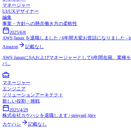
マネージャー
UI/UXデザイナー
編集
事業・方針への懸念
働き方の柔軟性
2025/6/8
AWS Japan を退職しました / 6年間大変お世話になりました - log4
Amazon
記載なし
AWS JapanにSAおよびマネージャーとして6年間在籍。
バ...
マネージャー
エンジニア
ソリューションアーキテクト
新しい役割・挑戦
2025/4/29
株式会社カケハシを退職します | stenyan[.]dev
カケハシ
記載なし