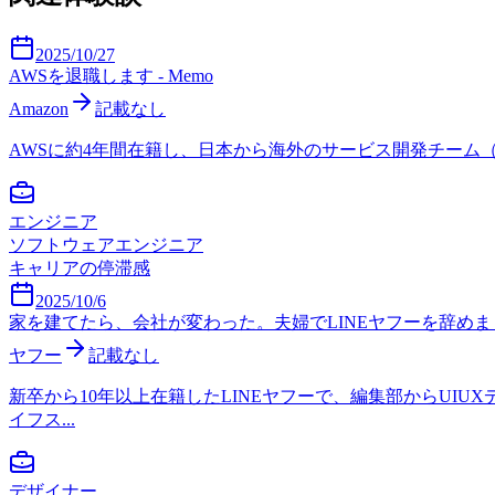
2025/10/27
AWSを退職します - Memo
Amazon
記載なし
AWSに約4年間在籍し、日本から海外のサービス開発チーム（EMR
エンジニア
ソフトウェアエンジニア
キャリアの停滞感
2025/10/6
家を建てたら、会社が変わった。夫婦でLINEヤフーを辞め
ヤフー
記載なし
新卒から10年以上在籍したLINEヤフーで、編集部からU
イフス...
デザイナー