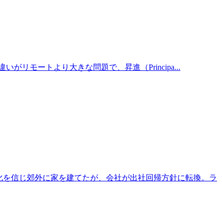
がリモートより大きな問題で、昇進（Principa...
久化を信じ郊外に家を建てたが、会社が出社回帰方針に転換。ラ