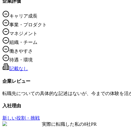
企業評価
キャリア成長
事業・プロダクト
マネジメント
組織・チーム
働きやすさ
待遇・環境
記載なし
企業レビュー
転職先についての具体的な記述はないが、今までの体験を活
入社理由
新しい役割・挑戦
実際に転職した私の8社
PR