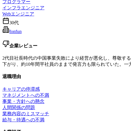
プログラマー
インフラエンジニア
Webエンジニア
30代
fonfun
企業レビュー
2代目社長時代の中国事業失敗により経営が悪化し、尊敬す
下がり、約10年間平社員のままで発言力も限られていた。一
退職理由
キャリアの停滞感
マネジメントへの不満
事業・方針への懸念
人間関係の問題
業務内容のミスマッチ
給与・待遇への不満