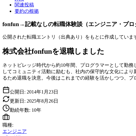
関連投稿
要約の根拠
fonfun→記載なしの転職体験談（エンジニア・
公開された転職エントリ（出典あり）をもとに作成していま
株式会社fonfunを退職しました
ネットビレッジ時代から約10年間、プログラマーとして勤務し
してコミュニティ活動に励むも、社内の保守的な文化により
るため退職を決意。今後はこれまでの経験を活かしつつ、プ
公開日:
2014年1月23日
更新日:
2025年8月26日
勤続年数:
10
年
職種:
エンジニア