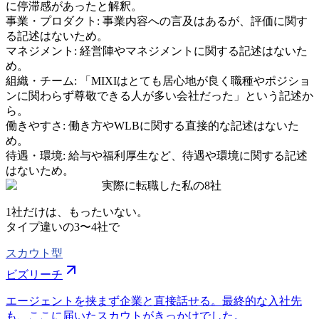
に停滞感があったと解釈。
事業・プロダクト
:
事業内容への言及はあるが、評価に関す
る記述はないため。
マネジメント
:
経営陣やマネジメントに関する記述はないた
め。
組織・チーム
:
「MIXIはとても居心地が良く職種やポジショ
ンに関わらず尊敬できる人が多い会社だった」という記述か
ら。
働きやすさ
:
働き方やWLBに関する直接的な記述はないた
め。
待遇・環境
:
給与や福利厚生など、待遇や環境に関する記述
はないため。
実際に転職した私の8社
1社だけは、もったいない。
タイプ違いの
3〜4社
で
スカウト型
ビズリーチ
エージェントを挟まず企業と直接話せる。最終的な入社先
も、ここに届いたスカウトがきっかけでした。