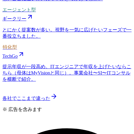
エージェント型
ギークリー
とにかく提案数が多い。視野を一気に広げたいフェーズで一
番役立ちました。
特化型
TechGo
提示年収が一段高め。ITエンジニアで年収を上げたいならこ
ちら（母体はMyVisionと同じ）。事業会社〜SI〜ITコンサル
を横断で紹介。
各社でここまで違った
※ 広告を含みます