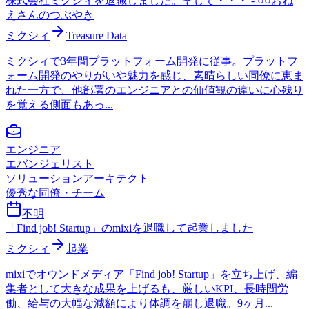
株式会社ミクシィを退職しました。そして・・・ - ○○おね
えさんのつぶやき
ミクシィ
Treasure Data
ミクシィで3年間プラットフォーム開発に従事。プラットフ
ォーム開発のやりがいや魅力を感じ、素晴らしい同僚に恵ま
れた一方で、他部署のエンジニアとの価値観の違いに心残り
を覚える側面もあっ...
エンジニア
エバンジェリスト
ソリューションアーキテクト
優秀な同僚・チーム
不明
「Find job! Startup」のmixiを退職して起業しました
ミクシィ
起業
mixiでオウンドメディア「Find job! Startup」を立ち上げ、編
集者として大きな成果を上げるも、厳しいKPI、長時間労
働、給与の大幅な減額により体調を崩し退職。9ヶ月...