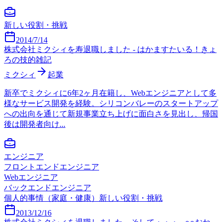
新しい役割・挑戦
2014/7/14
株式会社ミクシィを寿退職しました - はかますたいる！きょ
ろの技的雑記
ミクシィ
起業
新卒でミクシィに6年2ヶ月在籍し、Webエンジニアとして多
様なサービス開発を経験。シリコンバレーのスタートアップ
への出向を通じて新規事業立ち上げに面白さを見出し、帰国
後は開発者向け...
エンジニア
フロントエンドエンジニア
Webエンジニア
バックエンドエンジニア
個人的事情（家庭・健康）
新しい役割・挑戦
2013/12/16