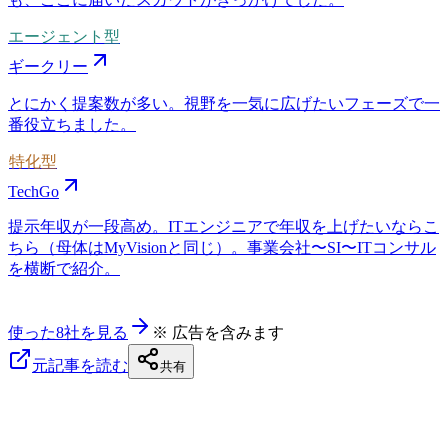
エージェント型
ギークリー
とにかく提案数が多い。視野を一気に広げたいフェーズで一
番役立ちました。
特化型
TechGo
提示年収が一段高め。ITエンジニアで年収を上げたいならこ
ちら（母体はMyVisionと同じ）。事業会社〜SI〜ITコンサル
を横断で紹介。
使った8社を見る
※ 広告を含みます
元記事を読む
共有