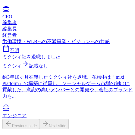
CEO
編集者
編集長
経営者
労働環境・WLBへの不満
事業・ビジョンへの共感
不明
ミクシィ社を退職しました
ミクシィ
記載なし
約3年10ヶ月在籍したミクシィ社を退職。在籍中は「mixi
Platform」の構築に従事し、ソーシャルゲーム市場の創出に
貢献した。意識の高いメンバーとの開発や、会社のブランド
力を...
エンジニア
Previous slide
Next slide