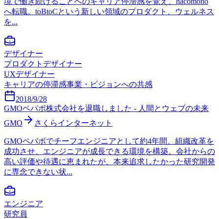
境で働き続けることへのキャリア停滞感を覚え、hacomono
へ転職。toBtoCという新しい領域のプロダクト、ウェルネス
を...
デザイナー
プロダクトデザイナー
UXデザイナー
キャリアの停滞感
事業・ビジョンへの共感
2018/9/28
GMOペパボ株式会社を退職しました - 人間とウェブの未来
GMO
さくらインターネット
GMOペパボでチーフエンジニアとして約4年間、組織改革を
成功させ、エンジニアが成長できる環境を構築。会社からの
高い評価や待遇に恵まれたが、本来追求したかった研究開発
に専念できない状...
エンジニア
研究員