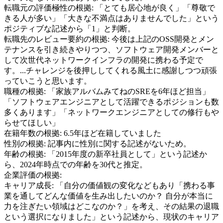
転職元の評価極性の根拠:
「とても居心地が良く」「尊敬で
きる人が多い」「大きな不満点はありませんでした」という
ポジティブな記述から「1」と判断。
転職先のレビュー要約の根拠:
今後は上記のOSS開発とメン
テナンスを引き続きやりつつ、ソフトウェア開発メンバーと
して次世代ネットワークインフラの開発に携わる予定で
す。...チャレンジを後押ししてくれる風土に感謝しつつ頑張
っていこうと思います。
職種の根拠:
「家族アルバムみてねのSREを6年ほど担当」
「ソフトウェアエンジニアとして活躍できるポジションも数
多くあります」「ネットワークエンジニアとしての修行もや
らせてほしい」
在籍年数の根拠:
6.5年ほど在籍していました
性別の根拠:
記事内に性別に関する記述がないため。
年齢の根拠:
「2015年度の新卒社員として」という記述か
ら、2024年時点での年齢を30代と推定。
企業評価の根拠:
キャリア成長
:
「自分の価値観の変化などもあり「携わる事
業を通してどんな価値を生み出したいのか？ 自分が本当に
力を注ぎたい領域はどこなのか？」を考え、その結果の退職
という選択になりました」という記述から、現状のキャリア