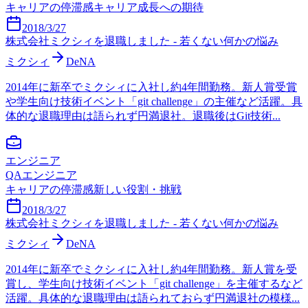
キャリアの停滞感
キャリア成長への期待
2018/3/27
株式会社ミクシィを退職しました - 若くない何かの悩み
ミクシィ
DeNA
2014年に新卒でミクシィに入社し約4年間勤務。新人賞受賞
や学生向け技術イベント「git challenge」の主催など活躍。具
体的な退職理由は語られず円満退社。退職後はGit技術...
エンジニア
QAエンジニア
キャリアの停滞感
新しい役割・挑戦
2018/3/27
株式会社ミクシィを退職しました - 若くない何かの悩み
ミクシィ
DeNA
2014年に新卒でミクシィに入社し約4年間勤務。新人賞を受
賞し、学生向け技術イベント「git challenge」を主催するなど
活躍。具体的な退職理由は語られておらず円満退社の模様...