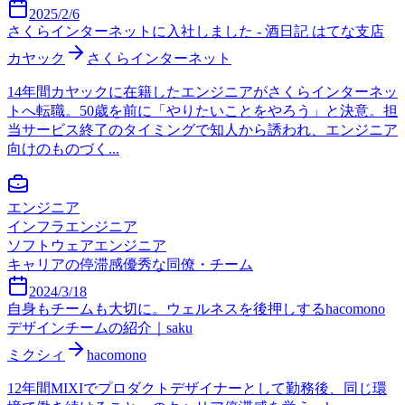
2025/2/6
さくらインターネットに入社しました - 酒日記 はてな支店
カヤック
さくらインターネット
14年間カヤックに在籍したエンジニアがさくらインターネッ
トへ転職。50歳を前に「やりたいことをやろう」と決意。担
当サービス終了のタイミングで知人から誘われ、エンジニア
向けのものづく...
エンジニア
インフラエンジニア
ソフトウェアエンジニア
キャリアの停滞感
優秀な同僚・チーム
2024/3/18
自身もチームも大切に。ウェルネスを後押しするhacomono
デザインチームの紹介｜saku
ミクシィ
hacomono
12年間MIXIでプロダクトデザイナーとして勤務後、同じ環