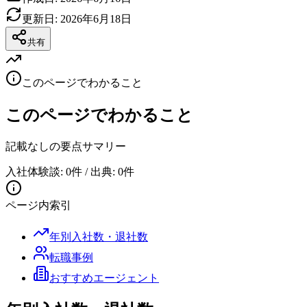
更新日:
2026年6月18日
共有
このページでわかること
このページでわかること
記載なし
の要点サマリー
入社体験談: 0件 / 出典: 0件
ページ内索引
年別入社数・退社数
転職事例
おすすめエージェント