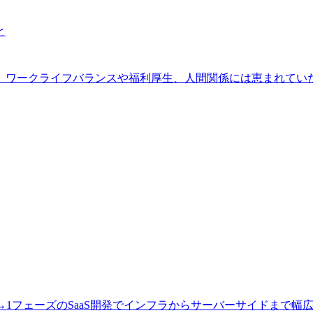
と
。ワークライフバランスや福利厚生、人間関係には恵まれてい
0→1フェーズのSaaS開発でインフラからサーバーサイドまで