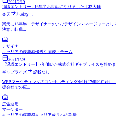
2021/2/19
退職エントリー - 16年半お世話になりました｜林大輔
楽天
記載なし
楽天に16年半、デザイナーおよびデザインマネージャーとし
決意。転職...
デザイナー
キャリアの停滞感
優秀な同僚・チーム
2021/1/29
【退職エントリー】7年働いた株式会社ギャプライズを辞め
ギャプライズ
記載なし
WEBマーケティングのコンサルティング会社に7年間在籍
援会社での広...
広告運用
マーケター
キャリアの停滞感
キャリア成長への期待