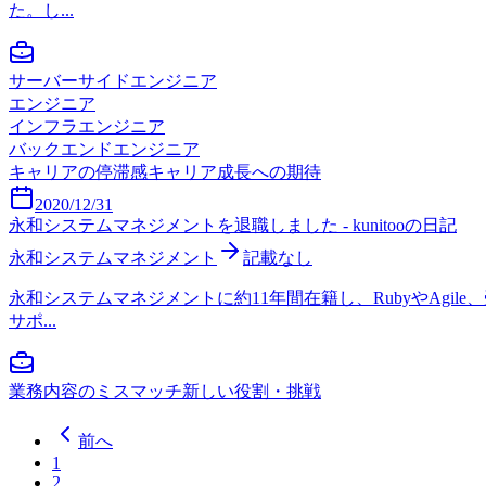
た。し...
サーバーサイドエンジニア
エンジニア
インフラエンジニア
バックエンドエンジニア
キャリアの停滞感
キャリア成長への期待
2020/12/31
永和システムマネジメントを退職しました - kunitooの日記
永和システムマネジメント
記載なし
永和システムマネジメントに約11年間在籍し、RubyやAg
サポ...
業務内容のミスマッチ
新しい役割・挑戦
前へ
1
2