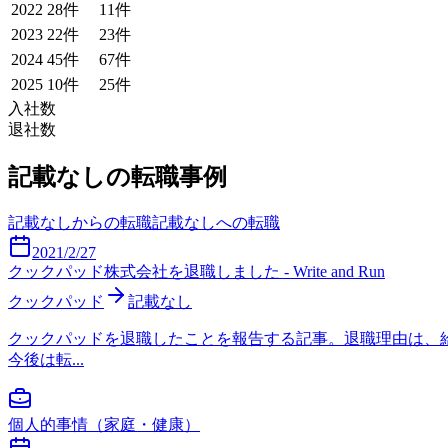
2022
28
件
11
件
2023
22
件
23
件
2024
45
件
67
件
2025
10
件
25
件
入社数
退社数
記載なし
の転職事例
記載なし
からの転職
記載なし
への転職
2021/2/27
クックパッド株式会社を退職しました - Write and Run
クックパッド
記載なし
クックパッドを退職したことを報告する記事。退職理由は、給
今後は転...
個人的事情（家庭・健康）