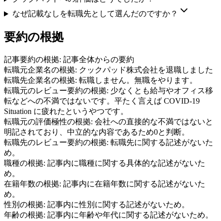
なぜ記載なしを転職先として選んだのですか？
要約の根拠
記事要約の根拠:
記事全体からの要約
転職元企業名の根拠:
クックパッド株式会社を退職しました
転職先企業名の根拠:
転職しません。無職をやります。
転職元のレビュー要約の根拠:
少なくとも給与やオフィス移
転などへの不満ではないです。平たく言えば COVID-19
Situation に疲れたというやつです。
転職元の評価極性の根拠:
会社への直接的な不満ではないと
明記されており、中立的な内容であるため0と判断。
転職先のレビュー要約の根拠:
転職先に関する記述がないた
め。
職種の根拠:
記事内に職種に関する具体的な記述がないた
め。
在籍年数の根拠:
記事内に在籍年数に関する記述がないた
め。
性別の根拠:
記事内に性別に関する記述がないため。
年齢の根拠:
記事内に年齢や年代に関する記述がないため。