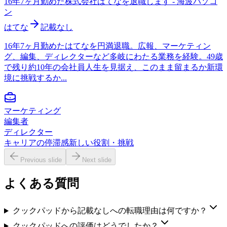
16年7ヶ月勤めた株式会社はてなを退職します - 海波パソコ
ン
はてな
記載なし
16年7ヶ月勤めたはてなを円満退職。広報、マーケティン
グ、編集、ディレクターなど多岐にわたる業務を経験。49歳
で残り約10年の会社員人生を見据え、このまま留まるか新環
境に挑戦するか...
マーケティング
編集者
ディレクター
キャリアの停滞感
新しい役割・挑戦
Previous slide
Next slide
よくある質問
クックパッドから記載なしへの転職理由は何ですか？
クックパッドへの評価はどうでしたか？