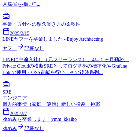
月帰省を機に強...
事業・方針への懸念
働き方の柔軟性
2025/2/15
LINEヤフーを卒業しました - Enjoy Architecting
ヤフー
記載なし
LINEに中途入社し（元フリーランス）、4年１ヶ月勤務。
Private Cloudの横断SREとしてログ基盤の標準化やGrafana
Lokiの運用・OSS貢献を行い、その後時系列...
SRE
エンジニア
個人的事情（家庭・健康）
新しい役割・挑戦
2025/2/7
ゆめみを卒業します｜ymm_kkaiho
ゆめみ
記載なし