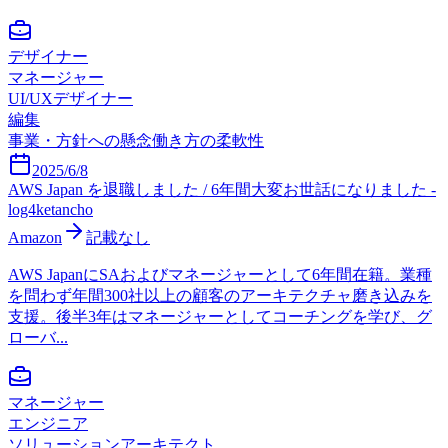
デザイナー
マネージャー
UI/UXデザイナー
編集
事業・方針への懸念
働き方の柔軟性
2025/6/8
AWS Japan を退職しました / 6年間大変お世話になりました -
log4ketancho
Amazon
記載なし
AWS JapanにSAおよびマネージャーとして6年間在籍。業種
を問わず年間300社以上の顧客のアーキテクチャ磨き込みを
支援。後半3年はマネージャーとしてコーチングを学び、グ
ローバ...
マネージャー
エンジニア
ソリューションアーキテクト