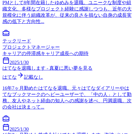
PMとして8年間在籍したゆめみを退職。ユニークな制度や組
織文化、多様なプロジェクト経験に感謝しつつも、近年の大
規模化に伴う組織改革が、従来の良さを損ない自身の成長実
感の低下と方向性...
テックリード
プロジェクトマネージャー
キャリアの停滞感
キャリア成長への期待
2025/1/30
はてなを退職します - 真夏に悪い夢を見る
はてな
記載なし
16年7ヶ月勤めたはてなを退職。元々はてなダイアリーやは
てなブックマークのヘビーユーザーで、「中の人」として勤
務。友人やネット経由の知人への感謝を述べ、円満退職。次
の会社は決まって...
2025/1/30