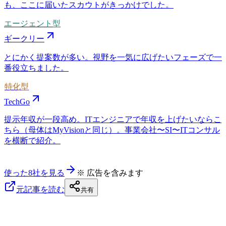
も、ここに届いたスカウトがきっかけでした。
エージェント型
ギークリー
とにかく提案数が多い。視野を一気に広げたいフェーズで一
番役立ちました。
特化型
TechGo
提示年収が一段高め。ITエンジニアで年収を上げたいならこ
ちら（母体はMyVisionと同じ）。事業会社〜SI〜ITコンサル
を横断で紹介。
使った8社を見る
※ 広告を含みます
元記事を読む
共有