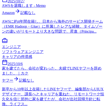
2025/10/27
AWSを退職します - Memo
Amazon
記載なし
AWSに約4年間在籍し、日本から海外のサービス開発チーム
（EMR Hadoop・Glue）に所属したレアな経験。タイムゾー
ンの違いがリモートより大きな問題で、昇進（Principa...
エンジニア
ソフトウェアエンジニア
キャリアの停滞感
2025/10/6
家を建てたら、会社が変わった。夫婦でLINEヤフーを辞め
ました。｜カク
ヤフー
記載なし
新卒から10年以上在籍したLINEヤフーで、編集部からUIUX
デザイナー、課長へとキャリアを重ねた。リモートワーク恒
久化を信じ郊外に家を建てたが、会社が出社回帰方針に転
換。ライフス...