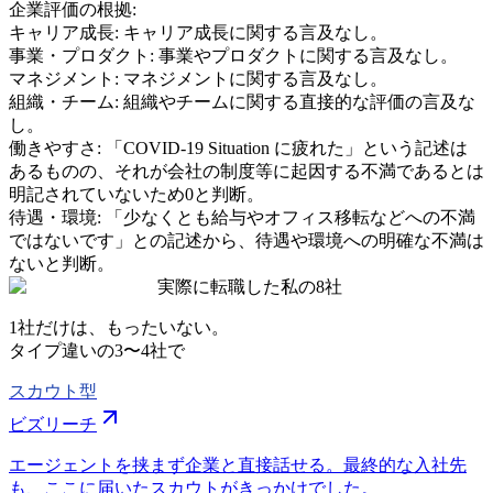
企業評価の根拠:
キャリア成長
:
キャリア成長に関する言及なし。
事業・プロダクト
:
事業やプロダクトに関する言及なし。
マネジメント
:
マネジメントに関する言及なし。
組織・チーム
:
組織やチームに関する直接的な評価の言及な
し。
働きやすさ
:
「COVID-19 Situation に疲れた」という記述は
あるものの、それが会社の制度等に起因する不満であるとは
明記されていないため0と判断。
待遇・環境
:
「少なくとも給与やオフィス移転などへの不満
ではないです」との記述から、待遇や環境への明確な不満は
ないと判断。
実際に転職した私の8社
1社だけは、もったいない。
タイプ違いの
3〜4社
で
スカウト型
ビズリーチ
エージェントを挟まず企業と直接話せる。最終的な入社先
も、ここに届いたスカウトがきっかけでした。