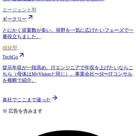
エージェント型
ギークリー
とにかく提案数が多い。視野を一気に広げたいフェーズで一
番役立ちました。
特化型
TechGo
提示年収が一段高め。ITエンジニアで年収を上げたいならこ
ちら（母体はMyVisionと同じ）。事業会社〜SI〜ITコンサル
を横断で紹介。
各社でここまで違った
※ 広告を含みます