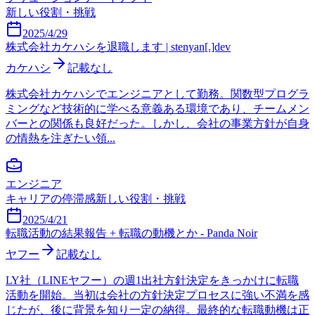
新しい役割・挑戦
2025/4/29
株式会社カケハシを退職します | stenyan[.]dev
カケハシ
記載なし
株式会社カケハシでエンジニアとして勤務。関数型プログラ
ミングなど技術的に学べる意義ある環境であり、チームメン
バーとの関係も良好だった。しかし、会社の事業方針が自身
の情熱を注ぎたい領...
エンジニア
キャリアの停滞感
新しい役割・挑戦
2025/4/21
転職活動の結果報告 + 転職の動機とか - Panda Noir
ヤフー
記載なし
LY社（LINEヤフー）の週1出社方針決定をきっかけに転職
活動を開始。当初は会社の方針決定プロセスに強い不満を感
じたが、後に背景を知り一定の納得。最終的な転職動機は正