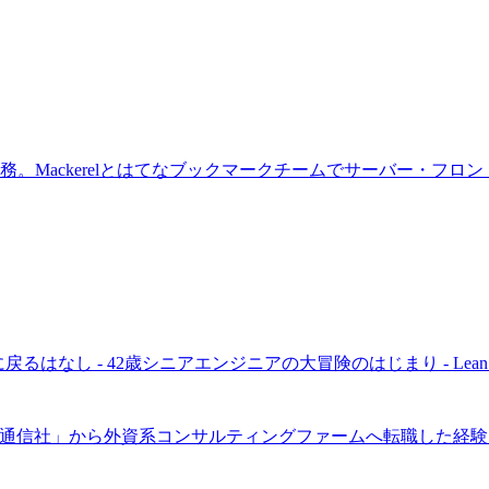
。Mackerelとはてなブックマークチームでサーバー・フ
し - 42歳シニアエンジニアの大冒険のはじまり - Lean Bas
「JX通信社」から外資系コンサルティングファームへ転職した経