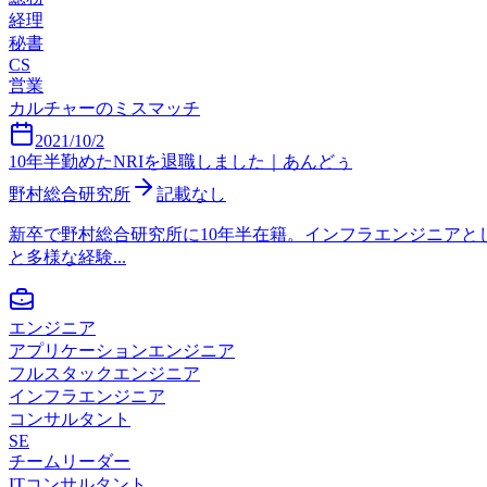
経理
秘書
CS
営業
カルチャーのミスマッチ
2021/10/2
10年半勤めたNRIを退職しました｜あんどぅ
野村総合研究所
記載なし
新卒で野村総合研究所に10年半在籍。インフラエンジニア
と多様な経験...
エンジニア
アプリケーションエンジニア
フルスタックエンジニア
インフラエンジニア
コンサルタント
SE
チームリーダー
ITコンサルタント