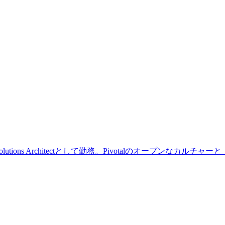
ns Architectとして勤務。Pivotalのオープンなカルチャーと「Platf