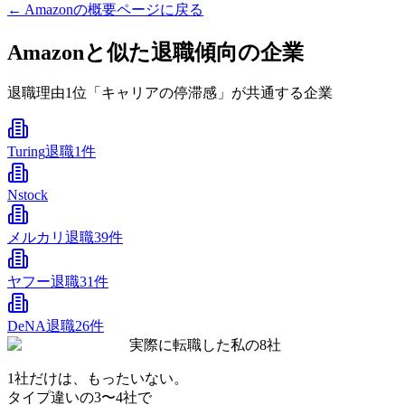
←
Amazon
の概要ページに戻る
Amazonと似た退職傾向の企業
退職理由1位「キャリアの停滞感」が共通する企業
Turing
退職1件
Nstock
メルカリ
退職39件
ヤフー
退職31件
DeNA
退職26件
実際に転職した私の8社
1社だけは、もったいない。
タイプ違いの
3〜4社
で