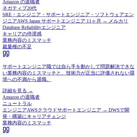
Amazon
の退職者
ネガティブ
20代
SRE・エンジニア・サポートエンジニア・ソフトウェアエン
ジニア
AWS Japan サポートエンジニア 11ヶ月 → メルカリ
Database Reliabilityエンジニア
キャリアの停滞感
業務内容のミスマッチ
裁量権の不足
サポートエンジニア職では自ら手を動かして問題解決できな
い業務内容のミスマッチと、技術力が正当に評価されない環
境への不満から退職。
詳細を見る →
Amazon
の退職者
ニュートラル
エンジニア
AWSクラウドサポートエンジニア → DWSで開
発・構築にキャリアチェンジ
業務内容のミスマッチ