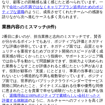
なり、顧客との距離感も遠く感じたと述べられています。一
方で
会社への不満ではなくキャリアプラン追求のためのポジ
ティブな退職
のように、成長させてくれたチームへの感謝を
語りながら次へ進むケースも多く見られます。
業務内容のミスマッチ(8件)
2番目に多いのが、担当業務と志向のミスマッチです。賛否
が分かれるポイントでもあり、ポジティブな評価とネガティ
ブな評価が併存しています。ネガティブ面では、品質とセキ
ュリティを重視するためプロダクト開発のスピードが遅く成
長実感が得にくかったという指摘や、サポートエンジニア職
では自ら手を動かして問題解決できず、技術力より決められ
た業務をこなすことが評価されると感じたという声がありま
す。役割が顧客の「支援」にとどまり、事業の当事者にはな
れないという構造的な不満も複数挙がっています。ポジティ
ブ面では、世界的なパブリッククラウドベンダーでサービス
開発に関われたこと、ダイナミズム溢れる仕事や優秀な同僚
に恵まれたことを貴重で幸せな経験だったと振り返る声も強
く、
退職理由は100%ポジティブで素晴らしい会社だったと
評価する体験談
のように、カルチャーへのフィットを高く評