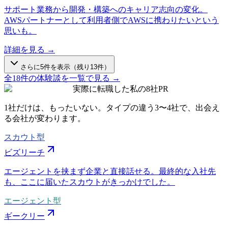
サポート業務から開発・構築へのキャリア志向の変化。
AWSパートナーとして利用者側でAWSに携わりたいという
思いも。
詳細を見る →
さらに
5
件を表示（残り
13
件）
全
18
件の体験談を一覧で見る →
実際に転職した私の8社
PR
1社だけは、もったいない。タイプの違う
3〜4社
で、出会え
る会社が変わります。
スカウト型
ビズリーチ
エージェントを挟まず企業と直接話せる。最終的な入社先
も、ここに届いたスカウトがきっかけでした。
エージェント型
ギークリー