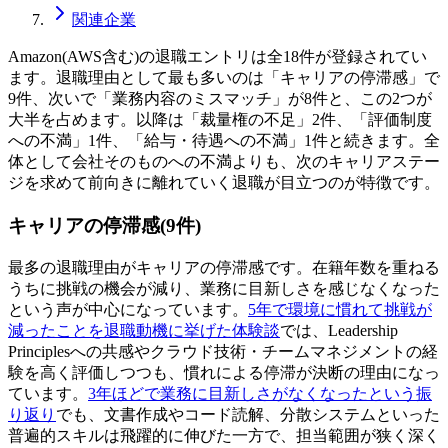
関連企業
Amazon(AWS含む)の退職エントリは全18件が登録されてい
ます。退職理由として最も多いのは「キャリアの停滞感」で
9件、次いで「業務内容のミスマッチ」が8件と、この2つが
大半を占めます。以降は「裁量権の不足」2件、「評価制度
への不満」1件、「給与・待遇への不満」1件と続きます。全
体として会社そのものへの不満よりも、次のキャリアステー
ジを求めて前向きに離れていく退職が目立つのが特徴です。
キャリアの停滞感(9件)
最多の退職理由がキャリアの停滞感です。在籍年数を重ねる
うちに挑戦の機会が減り、業務に目新しさを感じなくなった
という声が中心になっています。
5年で環境に慣れて挑戦が
減ったことを退職動機に挙げた体験談
では、Leadership
Principlesへの共感やクラウド技術・チームマネジメントの経
験を高く評価しつつも、慣れによる停滞が決断の理由になっ
ています。
3年ほどで業務に目新しさがなくなったという振
り返り
でも、文書作成やコード読解、分散システムといった
普遍的スキルは飛躍的に伸びた一方で、担当範囲が狭く深く