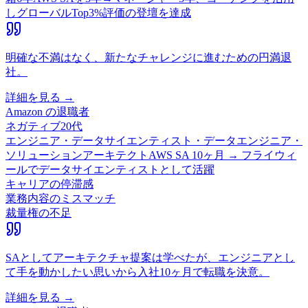
しグローバルTop3%評価の登壇を達成
明確な不満はなく、新たなチャレンジに進むための円満退
社。
詳細を見る →
Amazon
の退職者
ネガティブ
20代
エンジニア・データサイエンティスト・データエンジニア・
ソリューションアーキテクト
AWS SA 10ヶ月 → フライウィ
ールでデータサイエンティストとして活躍
キャリアの停滞感
業務内容のミスマッチ
裁量権の不足
SAとしてアーキテクチャ提案は学べたが、エンジニアとし
て手を動かしたい思いから入社10ヶ月で転職を決意。
詳細を見る →