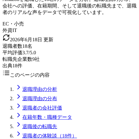
会社への評価、在籍期間、そして退職後の転職先まで、退職
者のリアルな声をデータで可視化しています。
EC・小売
外資IT
2026年6月18日
更新
退職者数
18名
平均評価
3.7/5.0
転職先企業数
9社
出典
18件
このページの内容
退職理由の分析
退職理由の分布
退職者の会社評価
在籍年数・職種データ
退職後の転職先
退職者の体験談（18件）