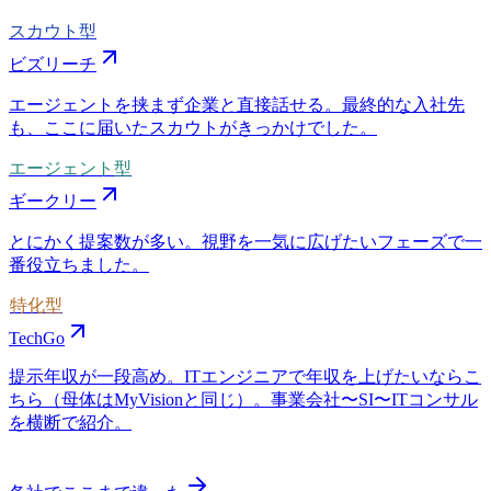
スカウト型
ビズリーチ
エージェントを挟まず企業と直接話せる。最終的な入社先
も、ここに届いたスカウトがきっかけでした。
エージェント型
ギークリー
とにかく提案数が多い。視野を一気に広げたいフェーズで一
番役立ちました。
特化型
TechGo
提示年収が一段高め。ITエンジニアで年収を上げたいならこ
ちら（母体はMyVisionと同じ）。事業会社〜SI〜ITコンサル
を横断で紹介。