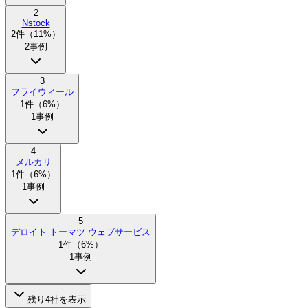
2
Nstock
2
件（
11
%）
2
事例
3
フライウィール
1
件（
6
%）
1
事例
4
メルカリ
1
件（
6
%）
1
事例
5
デロイト トーマツ ウェブサービス
1
件（
6
%）
1
事例
残り
4
社を表示