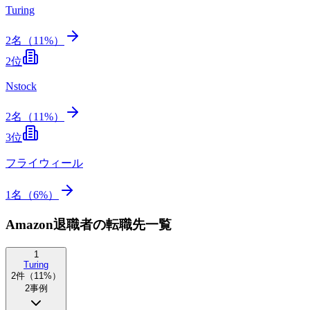
Turing
2
名（
11
%）
2
位
Nstock
2
名（
11
%）
3
位
フライウィール
1
名（
6
%）
Amazon退職者の転職先一覧
1
Turing
2
件（
11
%）
2
事例