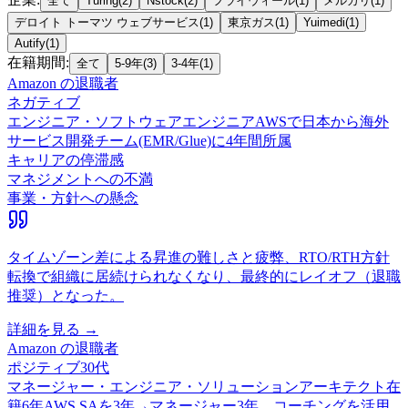
全て
Turing
(
2
)
Nstock
(
2
)
フライウィール
(
1
)
メルカリ
(
1
)
デロイト トーマツ ウェブサービス
(
1
)
東京ガス
(
1
)
Yuimedi
(
1
)
Autify
(
1
)
在籍期間
:
全て
5-9年
(
3
)
3-4年
(
1
)
Amazon
の退職者
ネガティブ
エンジニア・ソフトウェアエンジニア
AWSで日本から海外
サービス開発チーム(EMR/Glue)に4年間所属
キャリアの停滞感
マネジメントへの不満
事業・方針への懸念
タイムゾーン差による昇進の難しさと疲弊、RTO/RTH方針
転換で組織に居続けられなくなり、最終的にレイオフ（退職
推奨）となった。
詳細を見る →
Amazon
の退職者
ポジティブ
30代
マネージャー・エンジニア・ソリューションアーキテクト
在
籍
6
年
AWS SAを3年→マネージャー3年、コーチングを活用