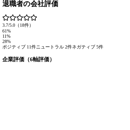
退職者の会社評価
3.7
/5.0
（
18
件）
61%
11%
28%
ポジティブ
11
件
ニュートラル
2
件
ネガティブ
5
件
企業評価（6軸評価）