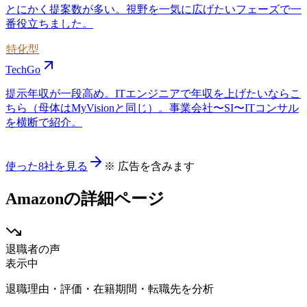
とにかく提案数が多い。視野を一気に広げたいフェーズで一
番役立ちました。
特化型
TechGo
提示年収が一段高め。ITエンジニアで年収を上げたいならこ
ちら（母体はMyVisionと同じ）。事業会社〜SI〜ITコンサル
を横断で紹介。
使った8社を見る
※ 広告を含みます
Amazon
の詳細ページ
退職者の声
表示中
退職理由・評価・在籍期間・転職先を分析