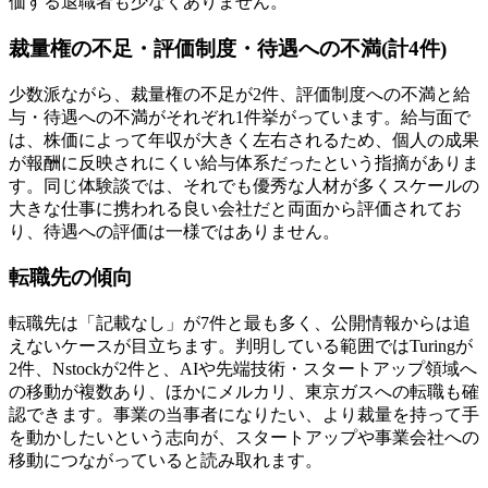
価する退職者も少なくありません。
裁量権の不足・評価制度・待遇への不満(計4件)
少数派ながら、裁量権の不足が2件、評価制度への不満と給
与・待遇への不満がそれぞれ1件挙がっています。給与面で
は、株価によって年収が大きく左右されるため、個人の成果
が報酬に反映されにくい給与体系だったという指摘がありま
す。同じ体験談では、それでも優秀な人材が多くスケールの
大きな仕事に携われる良い会社だと両面から評価されてお
り、待遇への評価は一様ではありません。
転職先の傾向
転職先は「記載なし」が7件と最も多く、公開情報からは追
えないケースが目立ちます。判明している範囲ではTuringが
2件、Nstockが2件と、AIや先端技術・スタートアップ領域へ
の移動が複数あり、ほかにメルカリ、東京ガスへの転職も確
認できます。事業の当事者になりたい、より裁量を持って手
を動かしたいという志向が、スタートアップや事業会社への
移動につながっていると読み取れます。