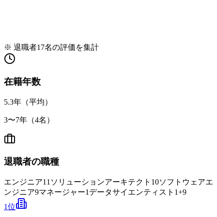
※ 退職者
17
名の評価を集計
在籍年数
5.3
年（平均）
3
〜
7
年（
4
名）
退職者の職種
エンジニア
11
ソリューションアーキテクト
10
ソフトウェアエ
ンジニア
9
マネージャー
1
データサイエンティスト
1
+
9
1
位