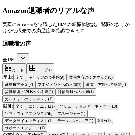
Amazon退職者のリアルな声
実際にAmazonを退職した18名の転職体験談。退職のきっか
けや転職先での満足度を確認できます。
退職者の声
全18件
カード
テーブル
理由
:
全て
キャリアの停滞感
(
9
)
業務内容のミスマッチ
(
8
)
裁量権の不足
(
2
)
マネジメントへの不満
(
1
)
事業・方針への懸念
(
1
)
労働環境・WLBへの不満
(
1
)
評価制度への不満
(
1
)
カルチャーのミスマッチ
(
1
)
職種
:
全て
エンジニア
(
11
)
ソリューションアーキテクト
(
10
)
ソフトウェアエンジニア
(
9
)
マネージャー
(
1
)
データサイエンティスト
(
1
)
データエンジニア
(
1
)
SRE
(
1
)
サポートエンジニア
(
1
)
企業
: