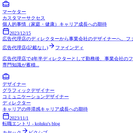
マーケター
カスタマーサクセス
個人的事情（家庭・健康）
キャリア成長への期待
2023/12/15
広告代理店のディレクターから事業会社のデザイナーへ。フ
広告代理店(記載なし)
ファインディ
広告代理店で4年半ディレクターとして勤務後、事業会社の
専門知識が蓄積...
デザイナー
グラフィックデザイナー
コミュニケーションデザイナー
ディレクター
キャリアの停滞感
キャリア成長への期待
2023/11/1
転職エントリ - koluku's blog
カヤック
ピクシブ