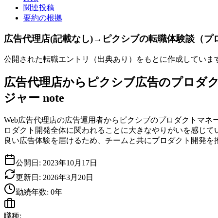
関連投稿
要約の根拠
広告代理店(記載なし)→ピクシブの転職体験談（プ
公開された転職エントリ（出典あり）をもとに作成していま
広告代理店からピクシブ広告のプロダク
ジャー note
Web広告代理店の広告運用者からピクシブのプロダクトマネ
ロダクト開発全体に関われることに大きなやりがいを感じて
良い広告体験を届けるため、チームと共にプロダクト開発を
公開日:
2023年10月17日
更新日:
2026年3月20日
勤続年数:
0
年
職種: