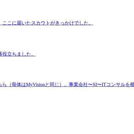
、ここに届いたスカウトがきっかけでした。
番役立ちました。
（母体はMyVisionと同じ）。事業会社〜SI〜ITコンサルを