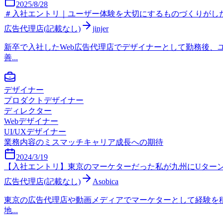
2025/8/28
＃入社エントリ｜ユーザー体験を大切にするものづくりがしたい！W
広告代理店(記載なし)
jinjer
新卒で入社したWeb広告代理店でデザイナーとして勤務後、ユ
善...
デザイナー
プロダクトデザイナー
ディレクター
Webデザイナー
UI/UXデザイナー
業務内容のミスマッチ
キャリア成長への期待
2024/3/19
【入社エントリ】東京のマーケターだった私が九州にUター
広告代理店(記載なし)
Asobica
東京の広告代理店や動画メディアでマーケターとして経験を積ん
地...