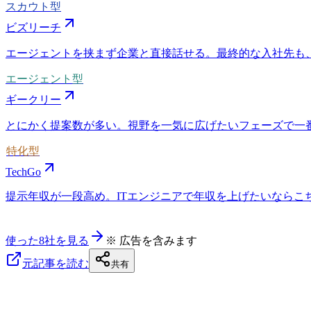
スカウト型
ビズリーチ
エージェントを挟まず企業と直接話せる。最終的な入社先も
エージェント型
ギークリー
とにかく提案数が多い。視野を一気に広げたいフェーズで一
特化型
TechGo
提示年収が一段高め。ITエンジニアで年収を上げたいならこちら
使った8社を見る
※ 広告を含みます
元記事を読む
共有