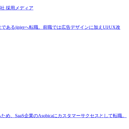
会社 採用メディア
jinjerへ転職。前職では広告デザインに加えUI/UX改
SaaS企業のAsobicaにカスタマーサクセスとして転職。