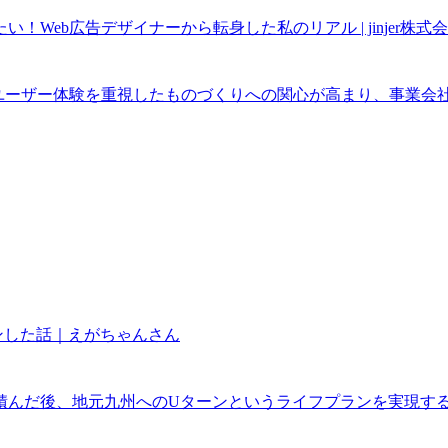
eb広告デザイナーから転身した私のリアル | jinjer株式
ーザー体験を重視したものづくりへの関心が高まり、事業会社である
ンした話｜えがちゃんさん
だ後、地元九州へのUターンというライフプランを実現するため、