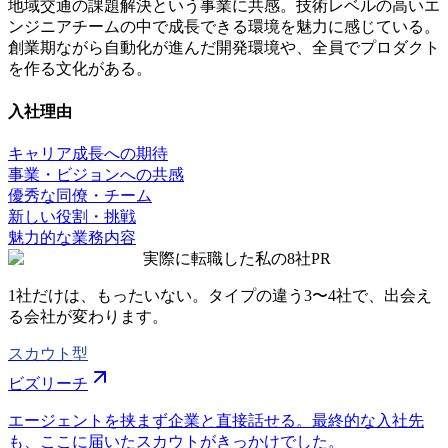
地域交通の課題解決という事業に共感。技術レベルの高いエ
ンジニアチームの中で成長できる環境を魅力に感じている。
創業期ながら自動化が進んだ開発環境や、全員でプロダクト
を作る文化がある。
入社理由
キャリア成長への期待
事業・ビジョンへの共感
優秀な同僚・チーム
新しい役割・挑戦
魅力的な業務内容
実際に転職した私の8社
PR
1社だけは、もったいない。タイプの違う
3〜4社
で、出会え
る会社が変わります。
スカウト型
ビズリーチ
エージェントを挟まず企業と直接話せる。最終的な入社先
も、ここに届いたスカウトがきっかけでした。