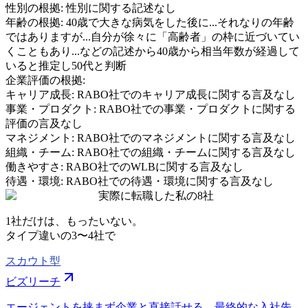
性別の根拠:
性別に関する記述なし
年齢の根拠:
40歳で大きな病気をした後に...それなりの年齢
ではありますが...自分が徐々に「高齢者」の枠に近づいてい
くこともあり...などの記述から40歳から相当年数が経過して
いると推定し50代と判断
企業評価の根拠:
キャリア成長
:
RABO社でのキャリア成長に関する言及なし
事業・プロダクト
:
RABO社での事業・プロダクトに関する
評価の言及なし
マネジメント
:
RABO社でのマネジメントに関する言及なし
組織・チーム
:
RABO社での組織・チームに関する言及なし
働きやすさ
:
RABO社でのWLBに関する言及なし
待遇・環境
:
RABO社での待遇・環境に関する言及なし
実際に転職した私の8社
1社だけは、もったいない。
タイプ違いの
3〜4社
で
スカウト型
ビズリーチ
エージェントを挟まず企業と直接話せる。最終的な入社先