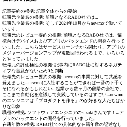
記事要約の根拠:
記事全体からの要約
転職元企業名の根拠:
前職となるRABO社では...
転職先企業名の根拠:
そして2024年10月からnewmoで働いて
います。
転職元のレビュー要約の根拠:
前職となるRABO社では、猫
様向けデバイスおよびアプリのバックエンドの開発を行って
いました。こちらはサービスローンチから関わり、アプリの
メジャーバージョンアップが複数回行われるまで、いろいろ
とやっていました。
転職元の評価極性の根拠:
記事内にRABO社に対するネガテ
ィブな言及がないため0と判断
転職先のレビュー要約の根拠:
newmoの事業に対して共感を
覚えました...newmoに入社することができれば一番の下手く
そになれるかもしれない...起業から数ヶ月の段階の会社で、
ここまで自動化を意識して実践しているのはすごい...newmo
のエンジニアは「プロダクトを作る」のが好きな人たちばか
りな印象
職種の根拠:
ソフトウェアエンジニアのsuzukiさんです！...ア
プリのバックエンドの開発を行っていました。
在籍年数の根拠:
RABO社での具体的な在籍年数の記述なし