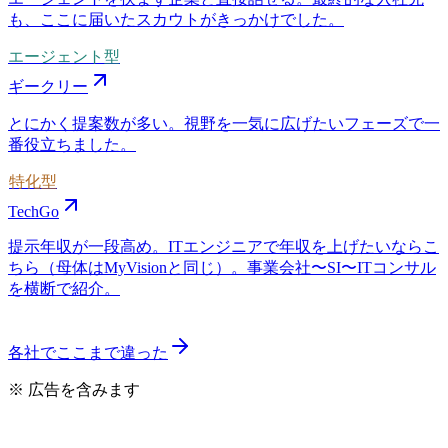
も、ここに届いたスカウトがきっかけでした。
エージェント型
ギークリー
とにかく提案数が多い。視野を一気に広げたいフェーズで一
番役立ちました。
特化型
TechGo
提示年収が一段高め。ITエンジニアで年収を上げたいならこ
ちら（母体はMyVisionと同じ）。事業会社〜SI〜ITコンサル
を横断で紹介。
各社でここまで違った
※ 広告を含みます