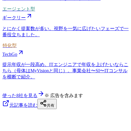
エージェント型
ギークリー
とにかく提案数が多い。視野を一気に広げたいフェーズで一
番役立ちました。
特化型
TechGo
提示年収が一段高め。ITエンジニアで年収を上げたいならこ
ちら（母体はMyVisionと同じ）。事業会社〜SI〜ITコンサル
を横断で紹介。
使った8社を見る
※ 広告を含みます
元記事を読む
共有