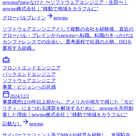
newmoのnewなひと 〜ソフトウェアエンジニア・生田〜｜
newmo株式会社｜"移動で地域をカラフルに"
グローバルブレイン
newmo
ソフトウェアエンジニアとして複数の会社を経験後、直近の
グローバル・ブレインからnewmoへ転職。転職のきっかけは
カンファレンスでの出会い。選考過程で社員の人柄、DEIを
重視する組織...
フロントエンドエンジニア
バックエンドエンジニア
ソフトウェアエンジニア
事業・ビジョンへの共感
2024/12/2
事業構想は10年以上前から。アメリカや地方で感じた「モビ
リティ」にまつわる課題を解決するために、newmoを共同創
業した理由｜newmo株式会社｜"移動で地域をカラフルに"
記載なし
newmo
サイバーエージェント等でM&Aや経営を経験し、米国駐在