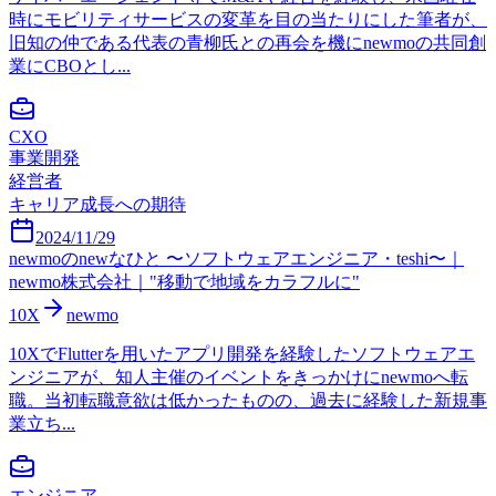
時にモビリティサービスの変革を目の当たりにした筆者が、
旧知の仲である代表の青柳氏との再会を機にnewmoの共同創
業にCBOとし...
CXO
事業開発
経営者
キャリア成長への期待
2024/11/29
newmoのnewなひと 〜ソフトウェアエンジニア・teshi〜｜
newmo株式会社｜"移動で地域をカラフルに"
10X
newmo
10XでFlutterを用いたアプリ開発を経験したソフトウェアエ
ンジニアが、知人主催のイベントをきっかけにnewmoへ転
職。当初転職意欲は低かったものの、過去に経験した新規事
業立ち...
エンジニア