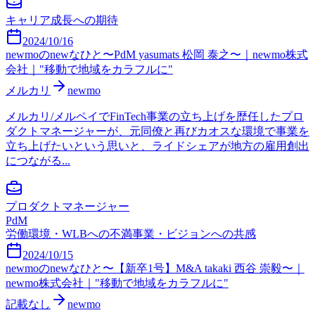
キャリア成長への期待
2024/10/16
newmoのnewなひと〜PdM yasumats 松岡 泰之〜｜newmo株式
会社｜"移動で地域をカラフルに"
メルカリ
newmo
メルカリ/メルペイでFinTech事業の立ち上げを歴任したプロ
ダクトマネージャーが、元同僚と再びカオスな環境で事業を
立ち上げたいという思いと、ライドシェアが地方の雇用創出
につながる...
プロダクトマネージャー
PdM
労働環境・WLBへの不満
事業・ビジョンへの共感
2024/10/15
newmoのnewなひと〜【新卒1号】M&A takaki 西谷 崇毅〜｜
newmo株式会社｜"移動で地域をカラフルに"
記載なし
newmo