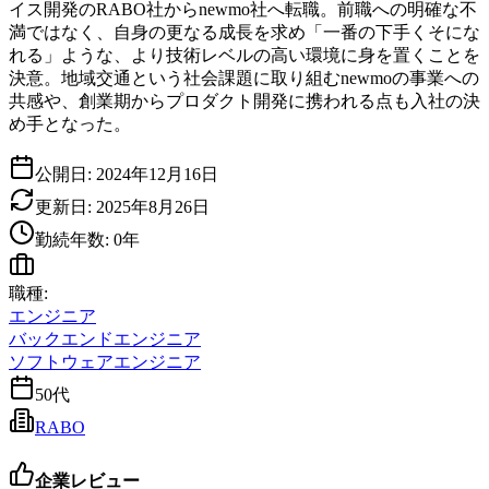
イス開発のRABO社からnewmo社へ転職。前職への明確な不
満ではなく、自身の更なる成長を求め「一番の下手くそにな
れる」ような、より技術レベルの高い環境に身を置くことを
決意。地域交通という社会課題に取り組むnewmoの事業への
共感や、創業期からプロダクト開発に携われる点も入社の決
め手となった。
公開日:
2024年12月16日
更新日:
2025年8月26日
勤続年数:
0
年
職種:
エンジニア
バックエンドエンジニア
ソフトウェアエンジニア
50代
RABO
企業レビュー