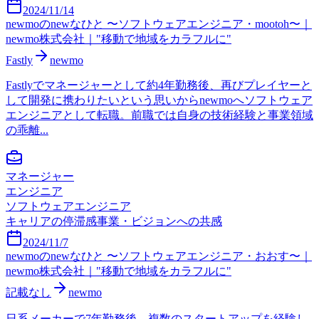
2024/11/14
newmoのnewなひと 〜ソフトウェアエンジニア・mootoh〜｜
newmo株式会社｜"移動で地域をカラフルに"
Fastly
newmo
Fastlyでマネージャーとして約4年勤務後、再びプレイヤーと
して開発に携わりたいという思いからnewmoへソフトウェア
エンジニアとして転職。前職では自身の技術経験と事業領域
の乖離...
マネージャー
エンジニア
ソフトウェアエンジニア
キャリアの停滞感
事業・ビジョンへの共感
2024/11/7
newmoのnewなひと 〜ソフトウェアエンジニア・おおす〜｜
newmo株式会社｜"移動で地域をカラフルに"
記載なし
newmo
日系メーカーで7年勤務後、複数のスタートアップを経験し