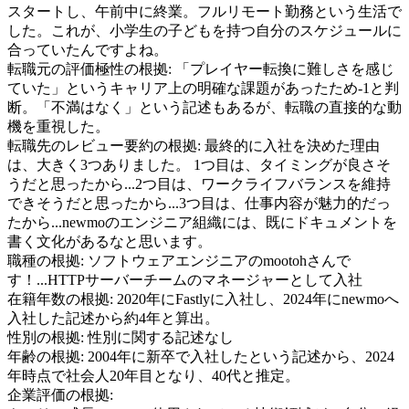
スタートし、午前中に終業。フルリモート勤務という生活で
した。これが、小学生の子どもを持つ自分のスケジュールに
合っていたんですよね。
転職元の評価極性の根拠:
「プレイヤー転換に難しさを感じ
ていた」というキャリア上の明確な課題があったため-1と判
断。「不満はなく」という記述もあるが、転職の直接的な動
機を重視した。
転職先のレビュー要約の根拠:
最終的に入社を決めた理由
は、大きく3つありました。 1つ目は、タイミングが良さそ
うだと思ったから...2つ目は、ワークライフバランスを維持
できそうだと思ったから...3つ目は、仕事内容が魅力的だっ
たから...newmoのエンジニア組織には、既にドキュメントを
書く文化があるなと思います。
職種の根拠:
ソフトウェアエンジニアのmootohさんで
す！...HTTPサーバーチームのマネージャーとして入社
在籍年数の根拠:
2020年にFastlyに入社し、2024年にnewmoへ
入社した記述から約4年と算出。
性別の根拠:
性別に関する記述なし
年齢の根拠:
2004年に新卒で入社したという記述から、2024
年時点で社会人20年目となり、40代と推定。
企業評価の根拠: