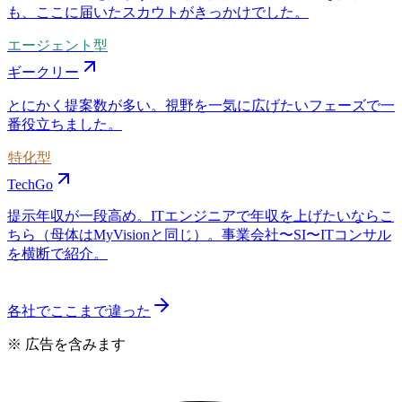
も、ここに届いたスカウトがきっかけでした。
エージェント型
ギークリー
とにかく提案数が多い。視野を一気に広げたいフェーズで一
番役立ちました。
特化型
TechGo
提示年収が一段高め。ITエンジニアで年収を上げたいならこ
ちら（母体はMyVisionと同じ）。事業会社〜SI〜ITコンサル
を横断で紹介。
各社でここまで違った
※ 広告を含みます