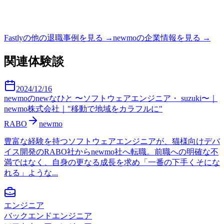
Fastly
の他の退職事例を見る →
newmo
の企業情報を見る →
関連体験談
2024/12/16
newmoのnewなひと 〜ソフトウェアエンジニア・ suzuki〜｜
newmo株式会社｜"移動で地域をカラフルに"
RABO
newmo
豊富な経験を持つソフトウェアエンジニアが、猫様向けデバ
イス開発のRABO社からnewmo社へ転職。前職への明確な不
満ではなく、自身の更なる成長を求め「一番の下手くそにな
れる」ような...
エンジニア
バックエンドエンジニア