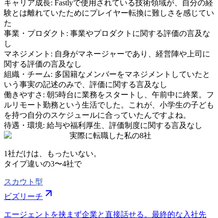
キャリア成長
:
Fastlyで使用されている技術領域が、自分の経
験とは離れていたためにプレイヤー転換に難しさを感じてい
た
事業・プロダクト
:
事業やプロダクトに関する評価の言及な
し
マネジメント
:
自身がマネージャーであり、経営陣や上司に
関する評価の言及なし
組織・チーム
:
多国籍なメンバーをマネジメントしていたと
いう事実の記述のみで、評価に関する言及なし
働きやすさ
:
朝5時台に業務をスタートし、午前中に終業。フ
ルリモート勤務という生活でした。これが、小学生の子ども
を持つ自分のスケジュールに合っていたんですよね。
待遇・環境
:
給与や福利厚生、評価制度に関する言及なし
実際に転職した私の8社
1社だけは、もったいない。
タイプ違いの
3〜4社
で
スカウト型
ビズリーチ
エージェントを挟まず企業と直接話せる。最終的な入社先