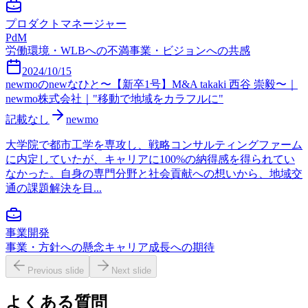
プロダクトマネージャー
PdM
労働環境・WLBへの不満
事業・ビジョンへの共感
2024/10/15
newmoのnewなひと〜【新卒1号】M&A takaki 西谷 崇毅〜｜
newmo株式会社｜"移動で地域をカラフルに"
記載なし
newmo
大学院で都市工学を専攻し、戦略コンサルティングファーム
に内定していたが、キャリアに100%の納得感を得られてい
なかった。自身の専門分野と社会貢献への想いから、地域交
通の課題解決を目...
事業開発
事業・方針への懸念
キャリア成長への期待
Previous slide
Next slide
よくある質問