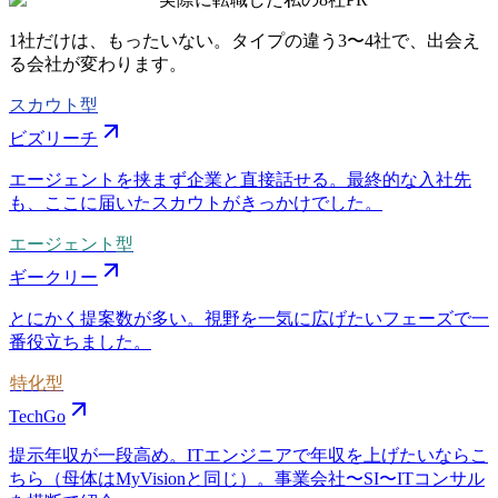
1社だけは、もったいない。タイプの違う
3〜4社
で、出会え
る会社が変わります。
スカウト型
ビズリーチ
エージェントを挟まず企業と直接話せる。最終的な入社先
も、ここに届いたスカウトがきっかけでした。
エージェント型
ギークリー
とにかく提案数が多い。視野を一気に広げたいフェーズで一
番役立ちました。
特化型
TechGo
提示年収が一段高め。ITエンジニアで年収を上げたいならこ
ちら（母体はMyVisionと同じ）。事業会社〜SI〜ITコンサル