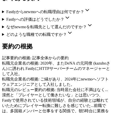
Fastlyからnewmoへの転職理由は何ですか？
Fastlyへの評価はどうでしたか？
なぜnewmoを転職先として選んだのですか？
どのような職種での転職ですか？
要約の根拠
記事要約の根拠:
記事全体からの要約
転職元企業名の根拠:
2020年、またDeNA の元同僚 (kazuhoさ
ん) に誘われ FastlyにHTTPサーバーチームのマネージャーと
して入社。
転職先企業名の根拠:
ご縁があり、2024年にnewmoへソフト
ウェアエンジニアとして入社しました。
転職元のレビュー要約の根拠:
当時居た会社に不満はなく...
漠然と「プレイヤーとして働きたいな」とは思いつつ、
Fastlyで使用されている技術領域が、自分の経験とは離れて
いたためにプレイヤー転換に難しさを感じていた...前職で
は、多国籍メンバーと仕事をする関係で、朝5時台に業務を