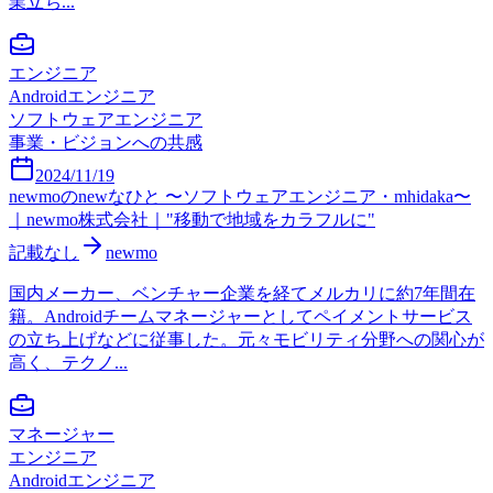
業立ち...
エンジニア
Androidエンジニア
ソフトウェアエンジニア
事業・ビジョンへの共感
2024/11/19
newmoのnewなひと 〜ソフトウェアエンジニア・mhidaka〜
｜newmo株式会社｜"移動で地域をカラフルに"
記載なし
newmo
国内メーカー、ベンチャー企業を経てメルカリに約7年間在
籍。Androidチームマネージャーとしてペイメントサービス
の立ち上げなどに従事した。元々モビリティ分野への関心が
高く、テクノ...
マネージャー
エンジニア
Androidエンジニア