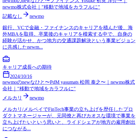
newmoのnewなひと〜ファイナンス Yosuke 初見 洋介〜｜
newmo株式会社｜"移動で地域をカラフルに"
記載なし
newmo
銀行、VCで金融・ファイナンスのキャリアを積んだ後、海
外MBAを取得。卒業後のキャリアを模索する中で、自身の
経験が活かせ、かつ地方の交通課題解決という事業ビジョン
に共感したnewm...
キャリア成長への期待
2024/10/16
newmoのnewなひと〜PdM yasumats 松岡 泰之〜｜newmo株式
会社｜"移動で地域をカラフルに"
メルカリ
newmo
メルカリ/メルペイでFinTech事業の立ち上げを歴任したプロ
ダクトマネージャーが、元同僚と再びカオスな環境で事業を
立ち上げたいという思いと、ライドシェアが地方の雇用創出
につながる...