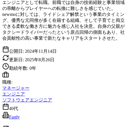
エンジニアとして転職。前職では自身の技術経験と事業領域
の乖離からプレイヤーへの転換に難しさを感じていた。
newmoに対しては、ライドシェア解禁という事業のタイミン
グ、優秀な元同僚が多く在籍する組織、そして子育てと両立
できる柔軟な働き方に魅力を感じ入社を決意。自身の父親が
タクシードライバーだったという原点回帰の側面もあり、社
会貢献性の高い事業で新たなキャリアをスタートさせた。
公開日:
2024年11月14日
更新日:
2025年8月26日
勤続年数:
0
年
職種:
マネージャー
エンジニア
ソフトウェアエンジニア
40代
Fastly