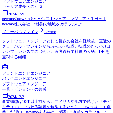
ソフトウェアエンジニア
キャリア成長への期待
2024/12/9
newmoのnewなひと 〜ソフトウェアエンジニア・生田〜｜
newmo株式会社｜"移動で地域をカラフルに"
グローバルブレイン
newmo
ソフトウェアエンジニアとして複数の会社を経験後、直近の
グローバル・ブレインからnewmoへ転職。転職のきっかけは
カンファレンスでの出会い。選考過程で社員の人柄、DEIを
重視する組織...
フロントエンドエンジニア
バックエンドエンジニア
ソフトウェアエンジニア
事業・ビジョンへの共感
2024/12/2
事業構想は10年以上前から。アメリカや地方で感じた「モビ
リティ」にまつわる課題を解決するために、newmoを共同創
業した理由｜newmo株式会社｜"移動で地域をカラフルに"