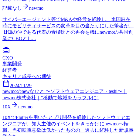
記載なし
newmo
サイバーエージェント等でM&Aや経営を経験し、米国駐在
時にモビリティサービスの変革を目の当たりにした筆者が、
旧知の仲である代表の青柳氏との再会を機にnewmoの共同創
業にCBOとし...
CXO
事業開発
経営者
キャリア成長への期待
2024/11/29
newmoのnewなひと 〜ソフトウェアエンジニア・teshi〜｜
newmo株式会社｜"移動で地域をカラフルに"
10X
newmo
10XでFlutterを用いたアプリ開発を経験したソフトウェアエ
ンジニアが、知人主催のイベントをきっかけにnewmoへ転
職。当初転職意欲は低かったものの、過去に経験した新規事