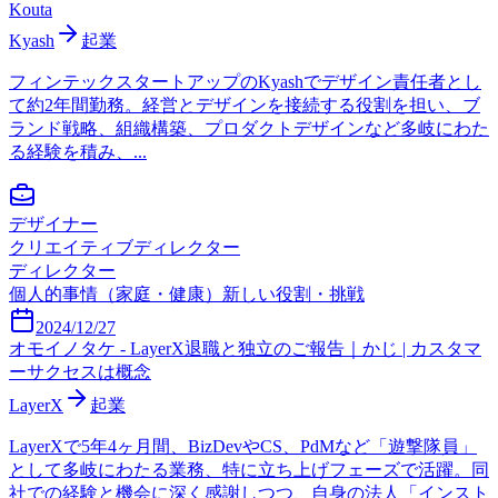
Kouta
Kyash
起業
フィンテックスタートアップのKyashでデザイン責任者とし
て約2年間勤務。経営とデザインを接続する役割を担い、ブ
ランド戦略、組織構築、プロダクトデザインなど多岐にわた
る経験を積み、...
デザイナー
クリエイティブディレクター
ディレクター
個人的事情（家庭・健康）
新しい役割・挑戦
2024/12/27
オモイノタケ - LayerX退職と独立のご報告｜かじ | カスタマ
ーサクセスは概念
LayerX
起業
LayerXで5年4ヶ月間、BizDevやCS、PdMなど「遊撃隊員」
として多岐にわたる業務、特に立ち上げフェーズで活躍。同
社での経験と機会に深く感謝しつつ、自身の法人「インスト