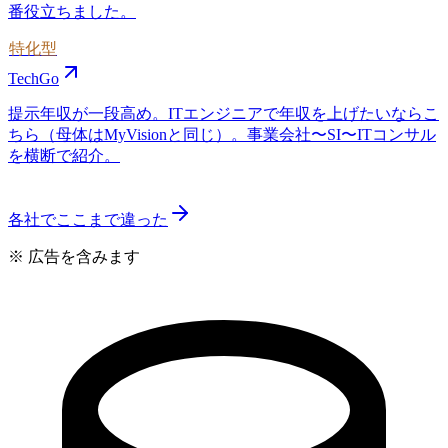
番役立ちました。
特化型
TechGo
提示年収が一段高め。ITエンジニアで年収を上げたいならこ
ちら（母体はMyVisionと同じ）。事業会社〜SI〜ITコンサル
を横断で紹介。
各社でここまで違った
※ 広告を含みます