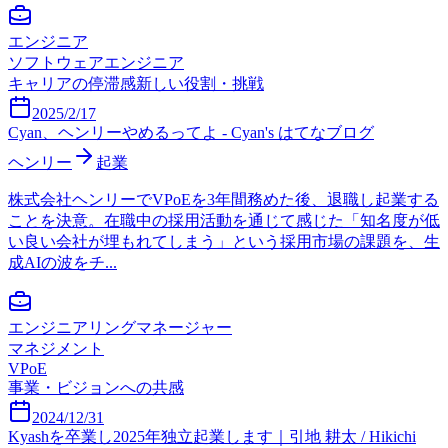
エンジニア
ソフトウェアエンジニア
キャリアの停滞感
新しい役割・挑戦
2025/2/17
Cyan、ヘンリーやめるってよ - Cyan's はてなブログ
ヘンリー
起業
株式会社ヘンリーでVPoEを3年間務めた後、退職し起業する
ことを決意。在職中の採用活動を通じて感じた「知名度が低
い良い会社が埋もれてしまう」という採用市場の課題を、生
成AIの波をチ...
エンジニアリングマネージャー
マネジメント
VPoE
事業・ビジョンへの共感
2024/12/31
Kyashを卒業し2025年独立起業します｜引地 耕太 / Hikichi