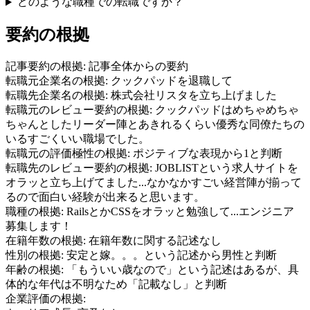
どのような職種での転職ですか？
要約の根拠
記事要約の根拠:
記事全体からの要約
転職元企業名の根拠:
クックパッドを退職して
転職先企業名の根拠:
株式会社リスタを立ち上げました
転職元のレビュー要約の根拠:
クックパッドはめちゃめちゃ
ちゃんとしたリーダー陣とあきれるくらい優秀な同僚たちの
いるすごくいい職場でした。
転職元の評価極性の根拠:
ポジティブな表現から1と判断
転職先のレビュー要約の根拠:
JOBLISTという求人サイトを
オラッと立ち上げてました...なかなかすごい経営陣が揃って
るので面白い経験が出来ると思います。
職種の根拠:
RailsとかCSSをオラッと勉強して...エンジニア
募集します！
在籍年数の根拠:
在籍年数に関する記述なし
性別の根拠:
安定と嫁。。。という記述から男性と判断
年齢の根拠:
「もういい歳なので」という記述はあるが、具
体的な年代は不明なため「記載なし」と判断
企業評価の根拠: