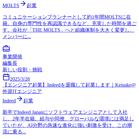
MOLTS
起業
コミュニケーションプランナーとして約1年間MOLTSに在
籍。自身の専門性を再認識できるなど、充実した時間を過ご
す。会社が「THE MOLTS」へと組織体制を大きく変更し、
メンバーに...
事業開発
編集長
新しい役割・挑戦
2025/3/28
【エンジニア起業】Indeedを退職して起業します｜Keisuke@
外資ITエンジニア
Indeed
起業
新卒でIndeed Japanにソフトウェアエンジニアとして入社
し、2年半在籍。給与や同僚、グローバルな環境には満足し
ていたが、AI分野の急速な進化に強い刺激を受け、この潮
流に乗る...