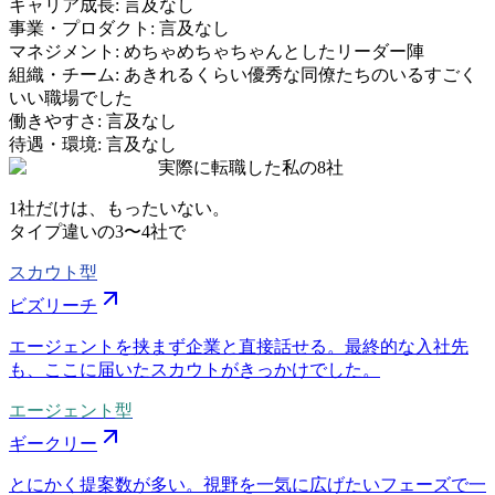
キャリア成長
:
言及なし
事業・プロダクト
:
言及なし
マネジメント
:
めちゃめちゃちゃんとしたリーダー陣
組織・チーム
:
あきれるくらい優秀な同僚たちのいるすごく
いい職場でした
働きやすさ
:
言及なし
待遇・環境
:
言及なし
実際に転職した私の8社
1社だけは、もったいない。
タイプ違いの
3〜4社
で
スカウト型
ビズリーチ
エージェントを挟まず企業と直接話せる。最終的な入社先
も、ここに届いたスカウトがきっかけでした。
エージェント型
ギークリー
とにかく提案数が多い。視野を一気に広げたいフェーズで一