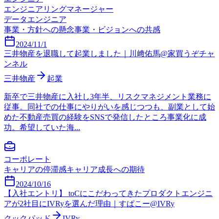
エンジニアリングマネージャー
データエンジニア
事業・方針への懸念
事業・ビジョンへの共感
2024/11/1
三井物産を退職して起業しました｜川﨑佑馬@家買うぞチャ
ンネル
三井物産
起業
新卒で三井物産に入社し3年半、リスクマネジメント業務に
従事。同社での仕事にやりがいを感じつつも、副業として始
めた不動産売買の経験をSNSで発信したところ事業化に成
功。希望していた海...
コーポレート
キャリアの停滞感
キャリア成長への期待
2024/10/16
【入社エントリ】 toCにこだわってきたプロダクトエンジニ
アが2社目にIVRyを選んだ理由｜すぱこー@IVRy
クックパッド
IVRy