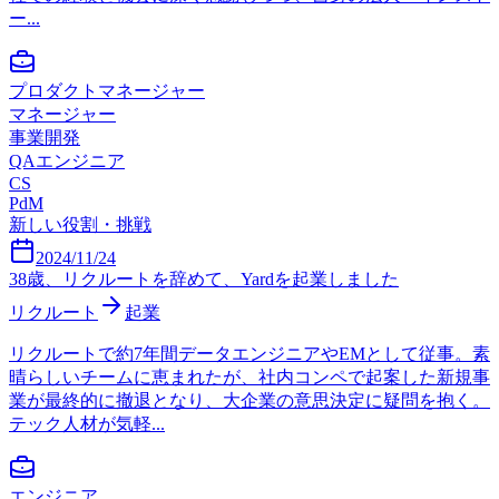
ー...
プロダクトマネージャー
マネージャー
事業開発
QAエンジニア
CS
PdM
新しい役割・挑戦
2024/11/24
38歳、リクルートを辞めて、Yardを起業しました
リクルート
起業
リクルートで約7年間データエンジニアやEMとして従事。素
晴らしいチームに恵まれたが、社内コンペで起案した新規事
業が最終的に撤退となり、大企業の意思決定に疑問を抱く。
テック人材が気軽...
エンジニア