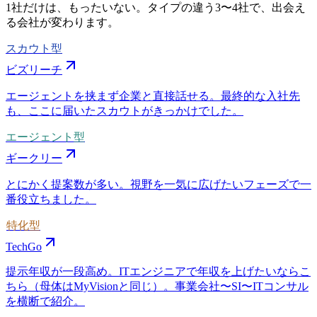
1社だけは、もったいない。タイプの違う
3〜4社
で、出会え
る会社が変わります。
スカウト型
ビズリーチ
エージェントを挟まず企業と直接話せる。最終的な入社先
も、ここに届いたスカウトがきっかけでした。
エージェント型
ギークリー
とにかく提案数が多い。視野を一気に広げたいフェーズで一
番役立ちました。
特化型
TechGo
提示年収が一段高め。ITエンジニアで年収を上げたいならこ
ちら（母体はMyVisionと同じ）。事業会社〜SI〜ITコンサル
を横断で紹介。