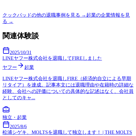
クックパッド
の他の退職事例を見る →
起業
の企業情報を見
る →
関連体験談
2025/10/31
LINEヤフー株式会社を退職してFIREしました
ヤフー
起業
LINEヤフー株式会社を退職しFIRE（経済的自立による早期
リタイア）を達成。記事本文には退職理由や在籍時の詳細な
経験、会社への評価についての具体的な記述はなく、会社員
としてのキャ...
独立・起業
2025/8/6
松浦シゲキ、MOLTSを退職して独立します！ | THE MOLTS