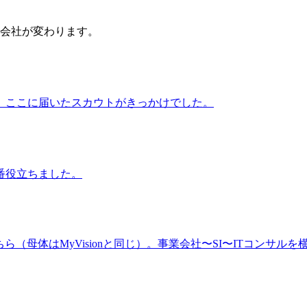
会社が変わります。
、ここに届いたスカウトがきっかけでした。
番役立ちました。
（母体はMyVisionと同じ）。事業会社〜SI〜ITコンサルを