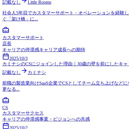
記載なし
Little Rooms
社会人5年目でカスタマーサポート・オペレーションを経験
ぐ「架け橋」に...
カスタマーサポート
店長
キャリアの停滞感
キャリア成長への期待
2025/10/3
カミナシのCSにジョインした理由｜30歳の壁を前にしたキャ
記載なし
カミナシ
前職の製造業向けSaaS企業でCSとしてチーム立ち上げなど
更なる...
CS
カスタマーサクセス
キャリアの停滞感
事業・ビジョンへの共感
2025/10/2