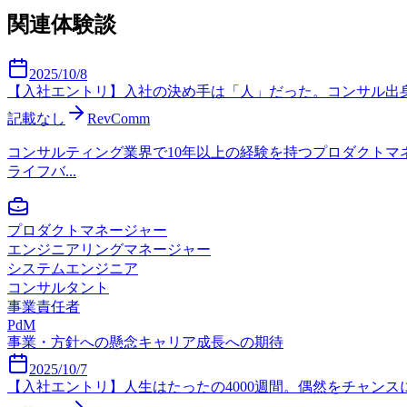
関連体験談
2025/10/8
【入社エントリ】入社の決め手は「人」だった。コンサル出身P
記載なし
RevComm
コンサルティング業界で10年以上の経験を持つプロダクトマ
ライフバ...
プロダクトマネージャー
エンジニアリングマネージャー
システムエンジニア
コンサルタント
事業責任者
PdM
事業・方針への懸念
キャリア成長への期待
2025/10/7
【入社エントリ】人生はたったの4000週間。偶然をチャンスに変える、