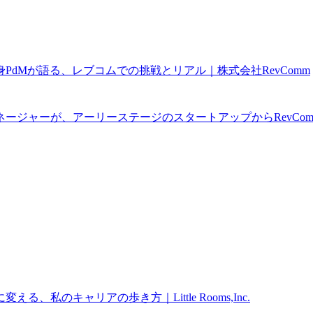
dMが語る、レブコムでの挑戦とリアル｜株式会社RevComm
ネージャーが、アーリーステージのスタートアップからRevC
私のキャリアの歩き方｜Little Rooms,Inc.