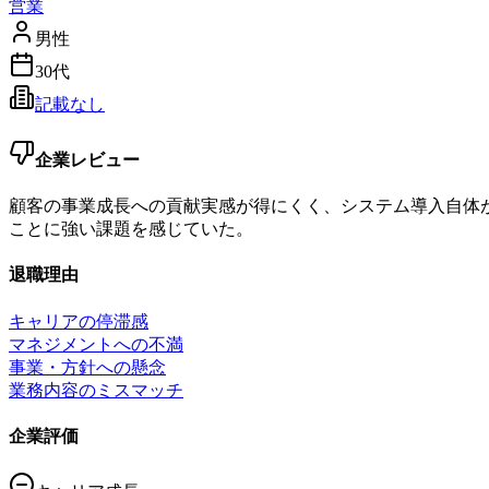
営業
男性
30代
記載なし
企業レビュー
顧客の事業成長への貢献実感が得にくく、システム導入自体
ことに強い課題を感じていた。
退職理由
キャリアの停滞感
マネジメントへの不満
事業・方針への懸念
業務内容のミスマッチ
企業評価