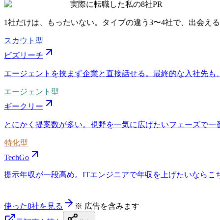
実際に転職した私の8社
PR
1社だけは、もったいない。タイプの違う
3〜4社
で、出会える
スカウト型
ビズリーチ
エージェントを挟まず企業と直接話せる。最終的な入社先も
エージェント型
ギークリー
とにかく提案数が多い。視野を一気に広げたいフェーズで一
特化型
TechGo
提示年収が一段高め。ITエンジニアで年収を上げたいならこちら
使った8社を見る
※ 広告を含みます