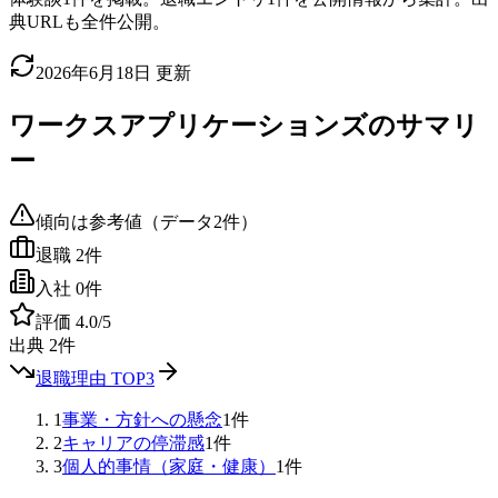
典URLも全件公開。
2026年6月18日
更新
ワークスアプリケーションズ
のサマリ
ー
傾向は参考値（データ
2
件）
退職
2
件
入社
0
件
評価
4.0
/5
出典
2
件
退職理由 TOP3
1
事業・方針への懸念
1
件
2
キャリアの停滞感
1
件
3
個人的事情（家庭・健康）
1
件