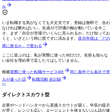
ル
いま転職する気がなくても大丈夫です。登録は無料で、合わ
なければ断ればいい。生成AIで評価の軸が動いている今こ
そ、まず「自分が市場でいくらに見られるか」だけ知ってお
くと、いざという時に慌てずに済みます。
提示年収は「どの
席に座るか」で変わる
ここに並ぶのは、私が実際に使った8社だけ。名前も知らな
い会社を埋め草で足したりはしていません。
根拠
実際に使った転職サービス8社
同じ条件でも各社で求
人が違った話
転職活動 全記録
01
ダイレクトスカウト型
企業やヘッドハンターから直接スカウトが届く。年収の提示
が早く、レンジも広い。エージェントを挟まないぶん話が速