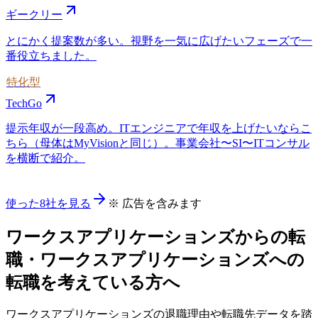
ギークリー
とにかく提案数が多い。視野を一気に広げたいフェーズで一
番役立ちました。
特化型
TechGo
提示年収が一段高め。ITエンジニアで年収を上げたいならこ
ちら（母体はMyVisionと同じ）。事業会社〜SI〜ITコンサル
を横断で紹介。
使った8社を見る
※ 広告を含みます
ワークスアプリケーションズ
からの転
職・
ワークスアプリケーションズ
への
転職を考えている方へ
ワークスアプリケーションズ
の退職理由や転職先データを踏