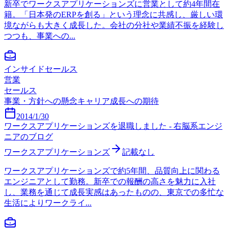
新卒でワークスアプリケーションズに営業として約4年間在
籍。「日本発のERPを創る」という理念に共感し、厳しい環
境ながらも大きく成長した。会社の分社や業績不振を経験し
つつも、事業への...
インサイドセールス
営業
セールス
事業・方針への懸念
キャリア成長への期待
2014/1/30
ワークスアプリケーションズを退職しました - 右脳系エンジ
ニアのブログ
ワークスアプリケーションズ
記載なし
ワークスアプリケーションズで約5年間、品質向上に関わる
エンジニアとして勤務。新卒での報酬の高さを魅力に入社
し、業務を通じて成長実感はあったものの、東京での多忙な
生活によりワークライ...