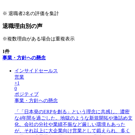
※ 退職者
2
名の評価を集計
退職理由別の声
※複数理由がある場合は重複表示
1
件
事業・方針への懸念
インサイドセールス
営業
+
1
0
ポジティブ
事業・方針への懸念
「
「日本発のERPを創る」という理念に共感し、濃密
な4年間を過ごした。地獄のような新規開拓や激詰め文
化、会社の分社や業績不振など厳しい環境もあった
が、それ以上に大企業向け営業として鍛えられ、多く