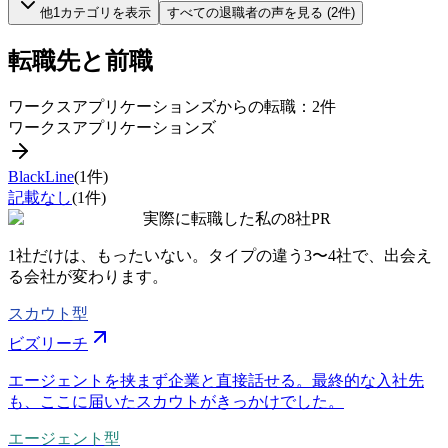
他
1
カテゴリを表示
すべての
退職者
の声を見る (
2
件)
転職先と前職
ワークスアプリケーションズ
からの転職：
2
件
ワークスアプリケーションズ
BlackLine
(
1
件)
記載なし
(
1
件)
実際に転職した私の8社
PR
1社だけは、もったいない。タイプの違う
3〜4社
で、出会え
る会社が変わります。
スカウト型
ビズリーチ
エージェントを挟まず企業と直接話せる。最終的な入社先
も、ここに届いたスカウトがきっかけでした。
エージェント型