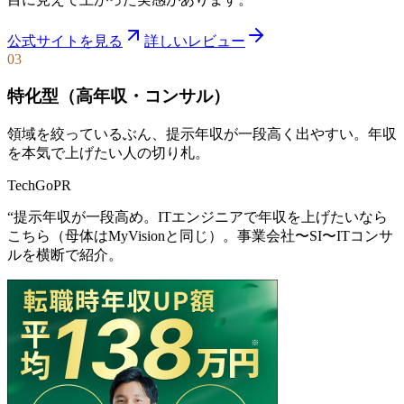
公式サイトを見る
詳しいレビュー
03
特化型（高年収・コンサル）
領域を絞っているぶん、提示年収が一段高く出やすい。年収
を本気で上げたい人の切り札。
TechGo
PR
“
提示年収が一段高め。ITエンジニアで年収を上げたいなら
こちら（母体はMyVisionと同じ）。事業会社〜SI〜ITコンサ
ルを横断で紹介。