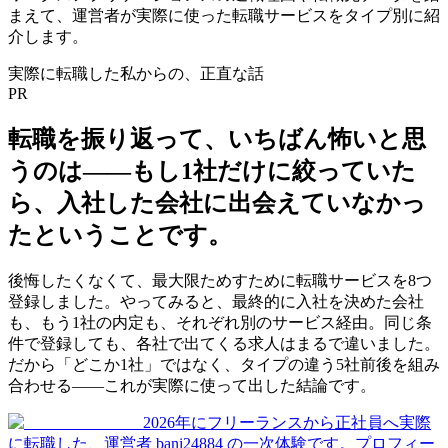
まえて、運営者が実際に使った転職サービスをタイプ別に紹
介します。
実際に転職した私からの、正直な話
PR
転職を振り返って、いちばん怖いと思
うのは——
もし1社だけに絞っていた
ら、入社した会社に出会えていなかっ
た
ということです。
後悔したくなくて、最大限ためすために転職サービスを8つ
登録しました。やってみると、最終的に入社を決めた会社
も、もう1社の内定も、それぞれ別のサービス経由。同じ条
件で登録しても、各社で出てくる求人はまるで違いました。
だから「どこか1社」ではなく、タイプの違う5社前後を組み
合わせる——これが実際に使って出した結論です。
2026年にフリーランスから正社員へ実際
に転職した、運営者 bani24884 の一次体験です。
プロフィー