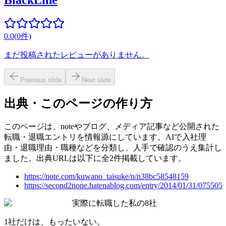
BlackLine
0.0
(
0
件)
まだ投稿されたレビューがありません。
Previous slide
Next slide
出典・このページの作り方
このページは、noteやブログ、メディア記事など公開された
転職・退職エントリを情報源にしています。AIで入社理
由・退職理由・職種などを分類し、人手で確認のうえ集計し
ました。出典URLは以下に全2件掲載しています。
https://note.com/kuwano_taisuke/n/n38bc58548159
https://second2none.hatenablog.com/entry/2014/01/31/075505
実際に転職した私の8社
1社だけは、もったいない。