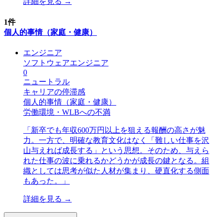
詳細を見る →
1
件
個人的事情（家庭・健康）
エンジニア
ソフトウェアエンジニア
0
ニュートラル
キャリアの停滞感
個人的事情（家庭・健康）
労働環境・WLBへの不満
「
新卒でも年収600万円以上を狙える報酬の高さが魅
力。一方で、明確な教育文化はなく「難しい仕事を沢
山与えれば成長する」という思想。そのため、与えら
れた仕事の波に乗れるかどうかが成長の鍵となる。組
織としては思考が似た人材が集まり、硬直化する側面
もあった。
」
詳細を見る →