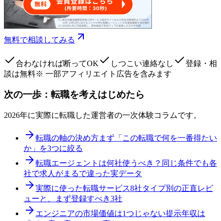
無料で相談してみる
合わなければ断ってOK
しつこい連絡なし
登録・相
談は無料
※ 一部アフィリエイト広告を含みます
次の一歩：転職を考えはじめたら
2026年に実際に転職した運営者の一次体験コラムです。
転職の軸の決め方
まず「この転職で何を一番得たい
か」を3つに絞る
転職エージェントは何社使うべき？
同じ条件でも各
社で求人がまるで違った実データ
実際に使った転職サービス8社
タイプ別の正直レビ
ューと、まず登録すべき3社
エンジニアの市場価値は1つじゃない
提示年収は