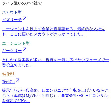
タイプ違いの
3〜4社
で
スカウト型
ビズリーチ
エージェントを挟まず企業と直接話せる。最終的な入社先
も、ここに届いたスカウトがきっかけでした。
エージェント型
ギークリー
とにかく提案数が多い。視野を一気に広げたいフェーズで一
番役立ちました。
特化型
TechGo
提示年収が一段高め。ITエンジニアで年収を上げたいならこ
ちら（母体はMyVisionと同じ）。事業会社〜SI〜ITコンサル
を横断で紹介。