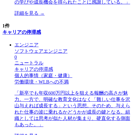
の学びや成長機会を得られたことに感謝している。
」
詳細を見る →
1
件
キャリアの停滞感
エンジニア
ソフトウェアエンジニア
0
ニュートラル
キャリアの停滞感
個人的事情（家庭・健康）
労働環境・WLBへの不満
「
新卒でも年収600万円以上を狙える報酬の高さが魅
力。一方で、明確な教育文化はなく「難しい仕事を沢
山与えれば成長する」という思想。そのため、与えら
れた仕事の波に乗れるかどうかが成長の鍵となる。組
織としては思考が似た人材が集まり、硬直化する側面
もあった。
」