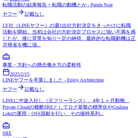
転職活動の結果報告 + 転職の動機とか - Panda Noir
ヤフー
記載なし
LY社（LINEヤフー）の週1出社方針決定をきっかけに転職
活動を開始。当初は会社の方針決定プロセスに強い不満を感
じたが、後に背景を知り一定の納得。最終的な転職動機は正
月帰省を機に強...
事業・方針への懸念
働き方の柔軟性
2025/2/15
LINEヤフーを卒業しました - Enjoy Architecting
ヤフー
記載なし
LINEに中途入社し（元フリーランス）、4年１ヶ月勤務。
Private Cloudの横断SREとしてログ基盤の標準化やGrafana
Lokiの運用・OSS貢献を行い、その後時系列...
SRE