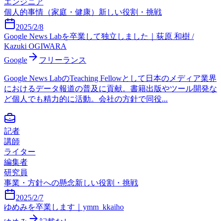
エンジニア
個人的事情（家庭・健康）
新しい役割・挑戦
2025/2/8
Google News Labを卒業して独立しました｜荻原 和樹 /
Kazuki OGIWARA
Google
フリーランス
Google News LabのTeaching Fellowとして日本のメディア業界
におけるデータ報道の普及に貢献。書籍出版やツール開発な
ど個人でも精力的に活動。会社の方針で同役...
記者
講師
ライター
編集者
研究員
事業・方針への懸念
新しい役割・挑戦
2025/2/7
ゆめみを卒業します｜ymm_kkaiho