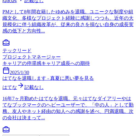
ゆめみ
記載なし
PMとして8年間在籍したゆめみを退職。ユニークな制度や組
織文化、多様なプロジェクト経験に感謝しつつも、近年の大
規模化に伴う組織改革が、従来の良さを損ない自身の成長実
感の低下と方向性...
テックリード
プロジェクトマネージャー
キャリアの停滞感
キャリア成長への期待
2025/1/30
はてなを退職します - 真夏に悪い夢を見る
はてな
記載なし
16年7ヶ月勤めたはてなを退職。元々はてなダイアリーやは
てなブックマークのヘビーユーザーで、「中の人」として勤
務。友人やネット経由の知人への感謝を述べ、円満退職。次
の会社は決まって...