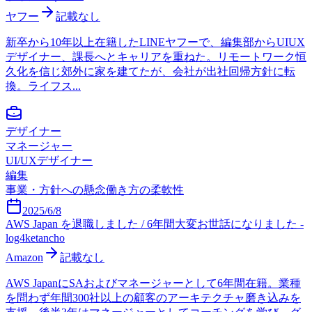
ヤフー
記載なし
新卒から10年以上在籍したLINEヤフーで、編集部からUIUX
デザイナー、課長へとキャリアを重ねた。リモートワーク恒
久化を信じ郊外に家を建てたが、会社が出社回帰方針に転
換。ライフス...
デザイナー
マネージャー
UI/UXデザイナー
編集
事業・方針への懸念
働き方の柔軟性
2025/6/8
AWS Japan を退職しました / 6年間大変お世話になりました -
log4ketancho
Amazon
記載なし
AWS JapanにSAおよびマネージャーとして6年間在籍。業種
を問わず年間300社以上の顧客のアーキテクチャ磨き込みを