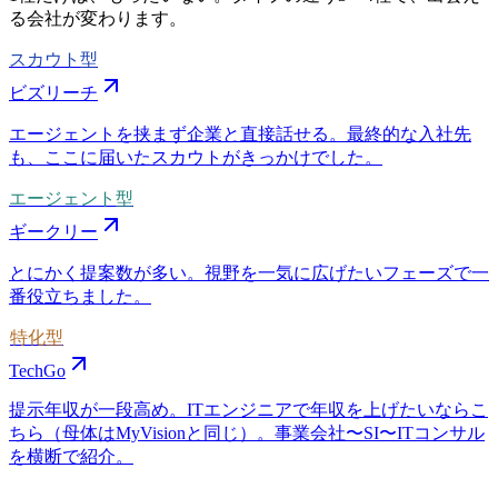
る会社が変わります。
スカウト型
ビズリーチ
エージェントを挟まず企業と直接話せる。最終的な入社先
も、ここに届いたスカウトがきっかけでした。
エージェント型
ギークリー
とにかく提案数が多い。視野を一気に広げたいフェーズで一
番役立ちました。
特化型
TechGo
提示年収が一段高め。ITエンジニアで年収を上げたいならこ
ちら（母体はMyVisionと同じ）。事業会社〜SI〜ITコンサル
を横断で紹介。