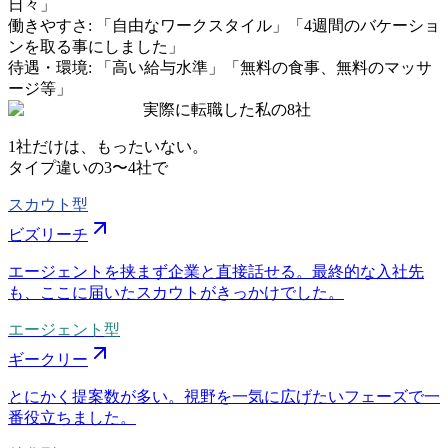
日々」
働きやすさ
:
「自由なワークスタイル」「4週間のバケーショ
ンを取る事にしました」
待遇・環境
:
「高い給与水準」「無料の食事、無料のマッサ
ージ等」
実際に転職した私の8社
1社だけは、もったいない。
タイプ違いの
3〜4社
で
スカウト型
ビズリーチ
エージェントを挟まず企業と直接話せる。最終的な入社先
も、ここに届いたスカウトがきっかけでした。
エージェント型
ギークリー
とにかく提案数が多い。視野を一気に広げたいフェーズで一
番役立ちました。