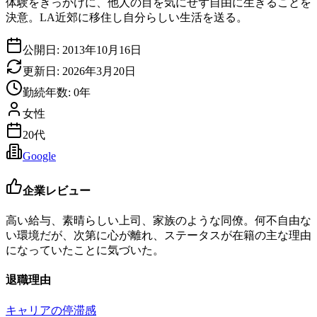
体験をきっかけに、他人の目を気にせず自由に生きることを
決意。LA近郊に移住し自分らしい生活を送る。
公開日:
2013年10月16日
更新日:
2026年3月20日
勤続年数:
0
年
女性
20代
Google
企業レビュー
高い給与、素晴らしい上司、家族のような同僚。何不自由な
い環境だが、次第に心が離れ、ステータスが在籍の主な理由
になっていたことに気づいた。
退職理由
キャリアの停滞感