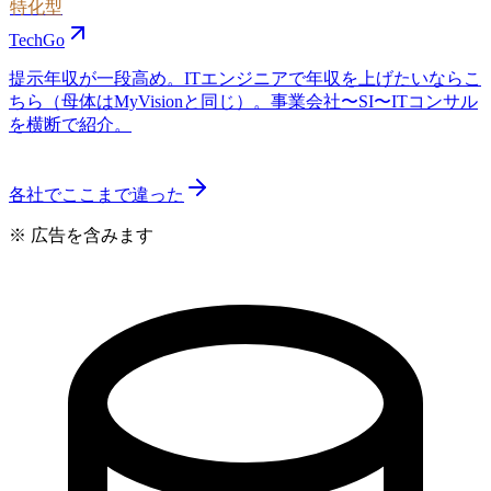
特化型
TechGo
提示年収が一段高め。ITエンジニアで年収を上げたいならこ
ちら（母体はMyVisionと同じ）。事業会社〜SI〜ITコンサル
を横断で紹介。
各社でここまで違った
※ 広告を含みます