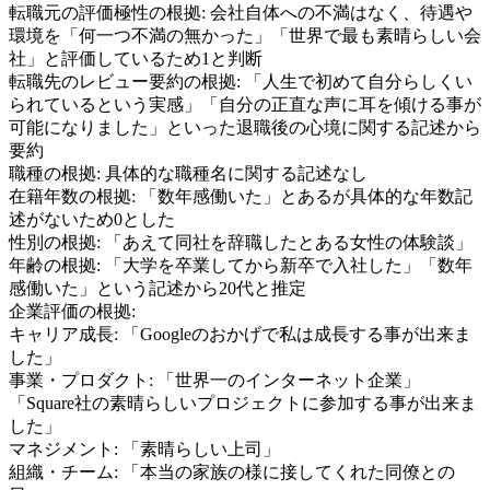
転職元の評価極性の根拠:
会社自体への不満はなく、待遇や
環境を「何一つ不満の無かった」「世界で最も素晴らしい会
社」と評価しているため1と判断
転職先のレビュー要約の根拠:
「人生で初めて自分らしくい
られているという実感」「自分の正直な声に耳を傾ける事が
可能になりました」といった退職後の心境に関する記述から
要約
職種の根拠:
具体的な職種名に関する記述なし
在籍年数の根拠:
「数年感働いた」とあるが具体的な年数記
述がないため0とした
性別の根拠:
「あえて同社を辞職したとある女性の体験談」
年齢の根拠:
「大学を卒業してから新卒で入社した」「数年
感働いた」という記述から20代と推定
企業評価の根拠:
キャリア成長
:
「Googleのおかげで私は成長する事が出来ま
した」
事業・プロダクト
:
「世界一のインターネット企業」
「Square社の素晴らしいプロジェクトに参加する事が出来ま
した」
マネジメント
:
「素晴らしい上司」
組織・チーム
:
「本当の家族の様に接してくれた同僚との