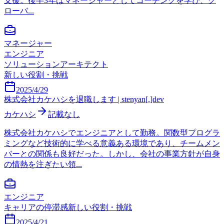
支援。後半3年はマネージャーとしてコーチングを学び、グ
ローバ...
マネージャー
エンジニア
ソリューションアーキテクト
新しい役割・挑戦
2025/4/29
株式会社カケハシを退職します | stenyan[.]dev
カケハシ
記載なし
株式会社カケハシでエンジニアとして勤務。関数型プログラ
ミングなど技術的に学べる意義ある環境であり、チームメン
バーとの関係も良好だった。しかし、会社の事業方針が自身
の情熱を注ぎたい領...
エンジニア
キャリアの停滞感
新しい役割・挑戦
2025/4/21