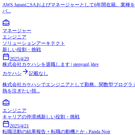
AWS JapanにSAおよびマネージャーとして6年間在籍。
バ...
マネージャー
エンジニア
ソリューションアーキテクト
新しい役割・挑戦
2025/4/29
株式会社カケハシを退職します | stenyan[.]dev
カケハシ
記載なし
株式会社カケハシでエンジニアとして勤務。関数型プログラ
熱を注ぎたい領...
エンジニア
キャリアの停滞感
新しい役割・挑戦
2025/4/21
転職活動の結果報告 + 転職の動機とか - Panda Noir