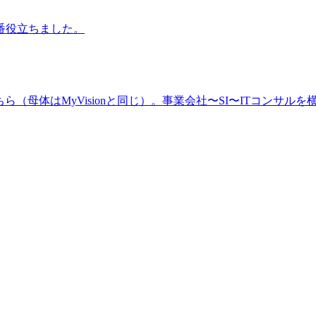
番役立ちました。
（母体はMyVisionと同じ）。事業会社〜SI〜ITコンサルを