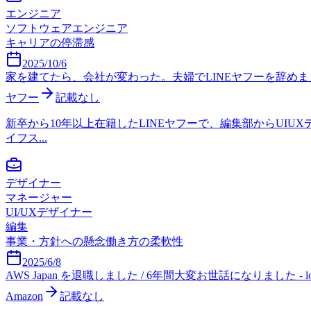
エンジニア
ソフトウェアエンジニア
キャリアの停滞感
2025/10/6
家を建てたら、会社が変わった。夫婦でLINEヤフーを辞め
ヤフー
記載なし
新卒から10年以上在籍したLINEヤフーで、編集部からU
イフス...
デザイナー
マネージャー
UI/UXデザイナー
編集
事業・方針への懸念
働き方の柔軟性
2025/6/8
AWS Japan を退職しました / 6年間大変お世話になりました - log4
Amazon
記載なし