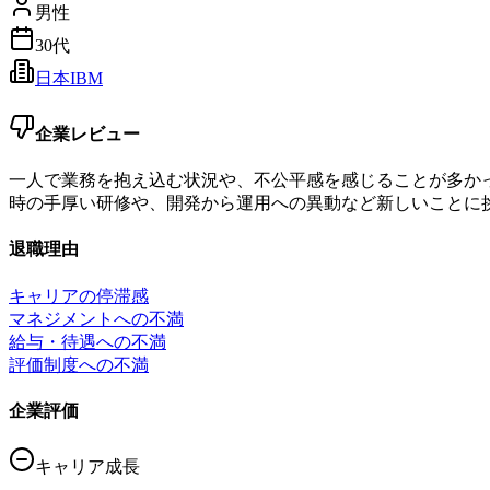
男性
30代
日本IBM
企業レビュー
一人で業務を抱え込む状況や、不公平感を感じることが多か
時の手厚い研修や、開発から運用への異動など新しいことに
退職理由
キャリアの停滞感
マネジメントへの不満
給与・待遇への不満
評価制度への不満
企業評価
キャリア成長