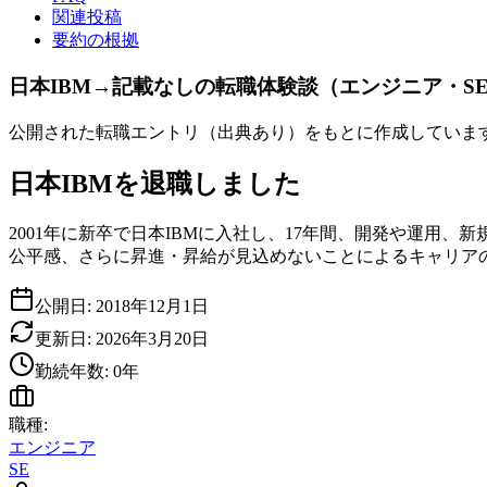
関連投稿
要約の根拠
日本IBM→記載なしの転職体験談（エンジニア・S
公開された転職エントリ（出典あり）をもとに作成していま
日本IBMを退職しました
2001年に新卒で日本IBMに入社し、17年間、開発や運
公平感、さらに昇進・昇給が見込めないことによるキャリア
公開日:
2018年12月1日
更新日:
2026年3月20日
勤続年数:
0
年
職種:
エンジニア
SE