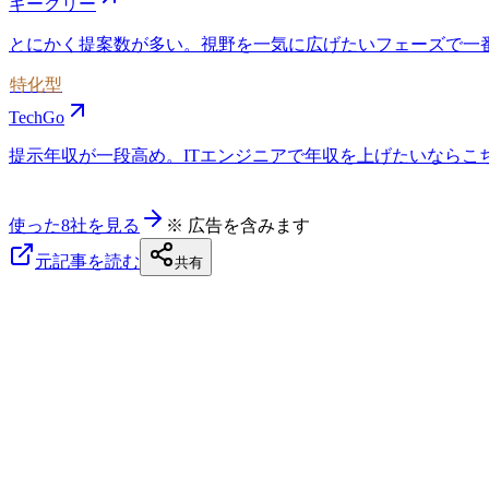
ギークリー
とにかく提案数が多い。視野を一気に広げたいフェーズで一
特化型
TechGo
提示年収が一段高め。ITエンジニアで年収を上げたいならこちら
使った8社を見る
※ 広告を含みます
元記事を読む
共有