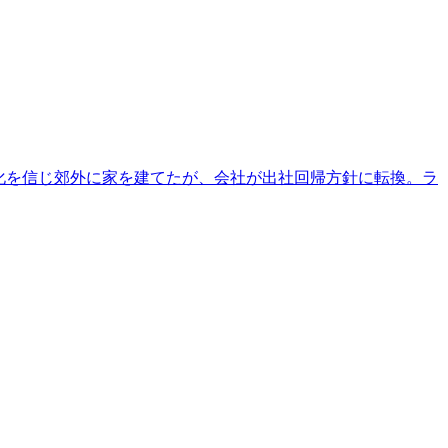
久化を信じ郊外に家を建てたが、会社が出社回帰方針に転換。ラ