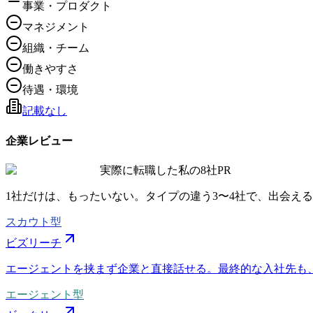
事業・プロダクト
マネジメント
組織・チーム
働きやすさ
待遇・環境
記載なし
企業レビュー
実際に転職した私の8社
PR
1社だけは、もったいない。タイプの違う
3〜4社
で、出会える
スカウト型
ビズリーチ
エージェントを挟まず企業と直接話せる。最終的な入社先も
エージェント型