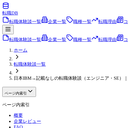
転職
DB
転職体験談一覧
企業一覧
職種一覧
転職理由
コ
転職体験談一覧
企業一覧
職種一覧
転職理由
コ
ホーム
転職体験談一覧
日本IBM→記載なしの転職体験談（エンジニア・SE）
ページ内索引
ページ内索引
概要
企業レビュー
FAQ