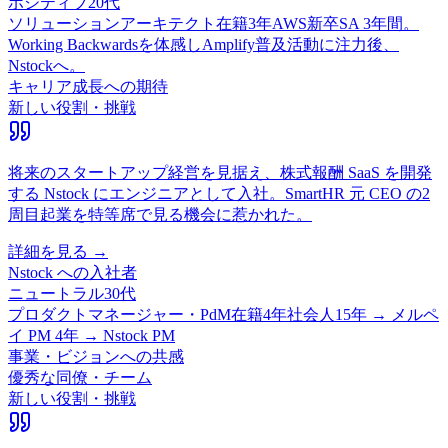
ポジティブ
20代
ソリューションアーキテクト
在籍
3
年
AWS新卒SA 3年間。
Working Backwardsを体感しAmplify普及活動に注力後、
Nstockへ。
キャリア成長への期待
新しい役割・挑戦
将来のスタートアップ経営を見据え、株式報酬 SaaS を開発
する Nstock にエンジニアとして入社。SmartHR 元 CEO の2
周目起業を特等席で見る機会に惹かれた。
詳細を見る →
Nstock
への入社者
ニュートラル
30代
プロダクトマネージャー・PdM
在籍
4
年
社会人15年 → メルペ
イ PM 4年 → Nstock PM
事業・ビジョンへの共感
優秀な同僚・チーム
新しい役割・挑戦