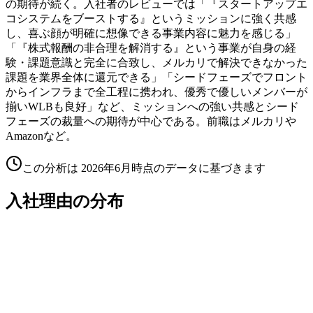
の期待が続く。入社者のレビューでは「『スタートアップエ
コシステムをブーストする』というミッションに強く共感
し、喜ぶ顔が明確に想像できる事業内容に魅力を感じる」
「『株式報酬の非合理を解消する』という事業が自身の経
験・課題意識と完全に合致し、メルカリで解決できなかった
課題を業界全体に還元できる」「シードフェーズでフロント
からインフラまで全工程に携われ、優秀で優しいメンバーが
揃いWLBも良好」など、ミッションへの強い共感とシード
フェーズの裁量への期待が中心である。前職はメルカリや
Amazonなど。
この分析は
2026年6月
時点のデータに基づきます
入社理由の分布