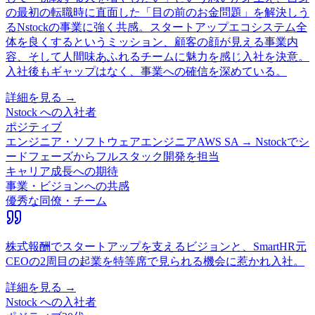
の最初の転職時に直面した「目の前のお金問題」を解決しう
るNstockの事業に強く共感。スタートアップエコシステム全
体を良くするというミッション、顧客の顔が見える事業内
容、そして人間味あふれるチームに魅力を感じ入社を決意。
入社後もギャップはなく、事業への確信を深めている。
詳細を見る →
Nstock
への入社者
ポジティブ
エンジニア・ソフトウェアエンジニア
AWS SA → Nstockでシ
ードフェーズからフルスタック開発を担当
キャリア成長への期待
事業・ビジョンへの共感
優秀な同僚・チーム
株式報酬でスタートアップを支えるビジョンと、SmartHR元
CEOの2周目の起業を特等席で見られる機会に惹かれ入社。
詳細を見る →
Nstock
への入社者