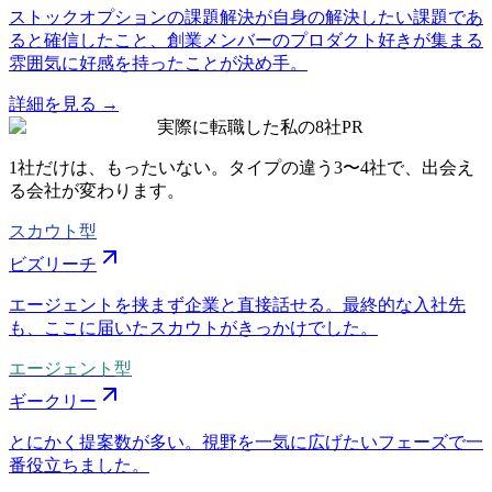
ストックオプションの課題解決が自身の解決したい課題であ
ると確信したこと、創業メンバーのプロダクト好きが集まる
雰囲気に好感を持ったことが決め手。
詳細を見る →
実際に転職した私の8社
PR
1社だけは、もったいない。タイプの違う
3〜4社
で、出会え
る会社が変わります。
スカウト型
ビズリーチ
エージェントを挟まず企業と直接話せる。最終的な入社先
も、ここに届いたスカウトがきっかけでした。
エージェント型
ギークリー
とにかく提案数が多い。視野を一気に広げたいフェーズで一
番役立ちました。