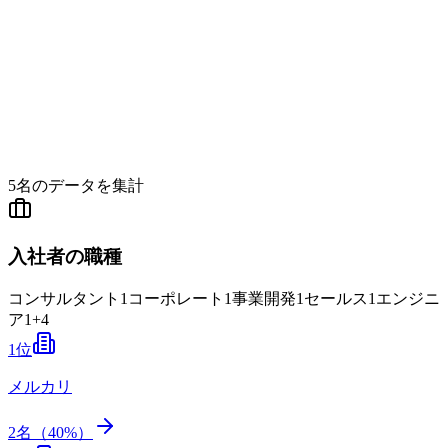
5
名のデータを集計
入社者の職種
コンサルタント
1
コーポレート
1
事業開発
1
セールス
1
エンジニ
ア
1
+
4
1
位
メルカリ
2
名（
40
%）