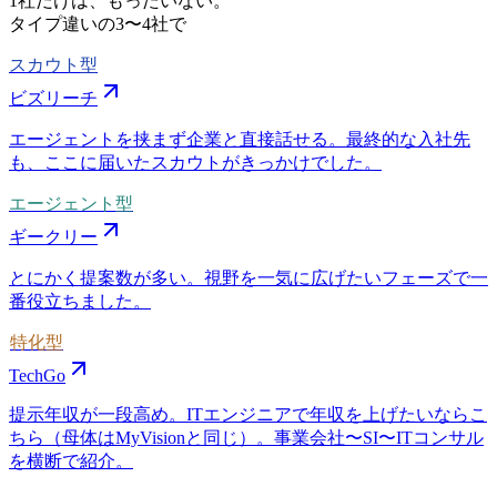
1社だけは、もったいない。
タイプ違いの
3〜4社
で
スカウト型
ビズリーチ
エージェントを挟まず企業と直接話せる。最終的な入社先
も、ここに届いたスカウトがきっかけでした。
エージェント型
ギークリー
とにかく提案数が多い。視野を一気に広げたいフェーズで一
番役立ちました。
特化型
TechGo
提示年収が一段高め。ITエンジニアで年収を上げたいならこ
ちら（母体はMyVisionと同じ）。事業会社〜SI〜ITコンサル
を横断で紹介。