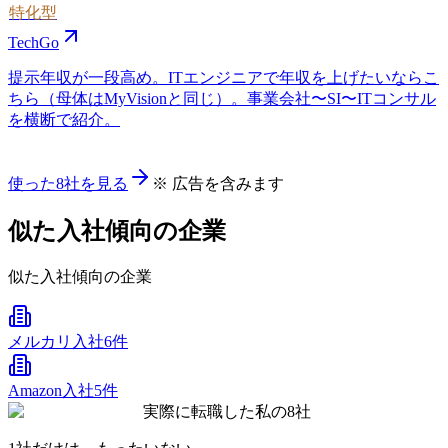
特化型
TechGo
提示年収が一段高め。ITエンジニアで年収を上げたいならこ
ちら（母体はMyVisionと同じ）。事業会社〜SI〜ITコンサル
を横断で紹介。
使った8社を見る
※ 広告を含みます
似た入社傾向の企業
似た入社傾向の企業
メルカリ
入社6件
Amazon
入社5件
実際に転職した私の8社