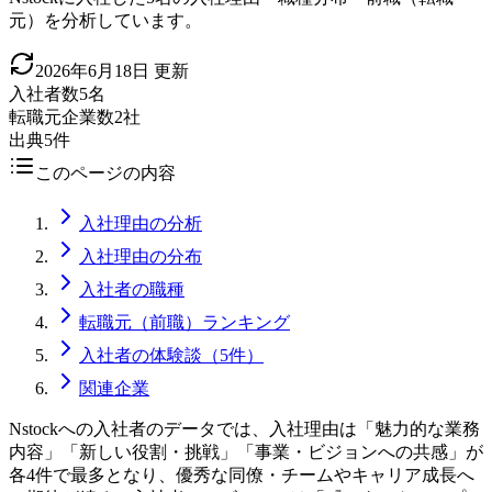
元）を分析しています。
2026年6月18日
更新
入社者数
5名
転職元企業数
2社
出典
5件
このページの内容
入社理由の分析
入社理由の分布
入社者の職種
転職元（前職）ランキング
入社者の体験談（5件）
関連企業
Nstockへの入社者のデータでは、入社理由は「魅力的な業務
内容」「新しい役割・挑戦」「事業・ビジョンへの共感」が
各4件で最多となり、優秀な同僚・チームやキャリア成長へ