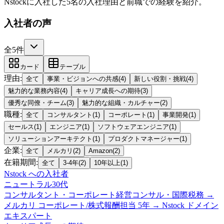
Nstockに入社した5名の入社理由と前職での経験を紹介。
入社者の声
全5件
カード
テーブル
理由
:
全て
事業・ビジョンへの共感
(
4
)
新しい役割・挑戦
(
4
)
魅力的な業務内容
(
4
)
キャリア成長への期待
(
3
)
優秀な同僚・チーム
(
3
)
魅力的な組織・カルチャー
(
2
)
職種
:
全て
コンサルタント
(
1
)
コーポレート
(
1
)
事業開発
(
1
)
セールス
(
1
)
エンジニア
(
1
)
ソフトウェアエンジニア
(
1
)
ソリューションアーキテクト
(
1
)
プロダクトマネージャー
(
1
)
企業
:
全て
メルカリ
(
2
)
Amazon
(
2
)
在籍期間
:
全て
3-4年
(
2
)
10年以上
(
1
)
Nstock
への入社者
ニュートラル
30代
コンサルタント・コーポレート
経営コンサル・国際税務 →
メルカリ コーポレート/株式報酬担当 5年 → Nstock ドメイン
エキスパート