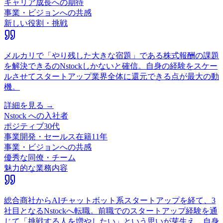
キャリア成長への期待
事業・ビジョンへの共感
新しい役割・挑戦
メルカリで「やり残した大きな宿題」である株式報酬の課題
を解決できるのNstockしかないと確信。自身の経験をスケー
ルさせてスタートアップ業界全体に還元できる点が最大の動
機。
詳細を見る →
Nstock
への入社者
ポジティブ
30代
事業開発・セールス
在籍
11
年
事業・ビジョンへの共感
優秀な同僚・チーム
魅力的な業務内容
総合商社からAIチャットボット系スタートアップを経て、3
社目となるNstockへ転職。前職でのスタートアップ経験を通
じて「挑戦する人を増やしたい」という思いが芽生え、自身