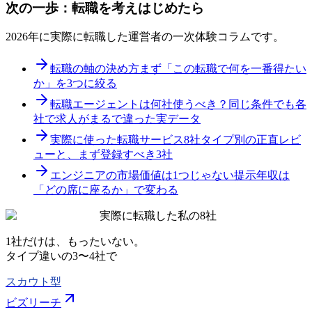
次の一歩：転職を考えはじめたら
2026年に実際に転職した運営者の一次体験コラムです。
転職の軸の決め方
まず「この転職で何を一番得たい
か」を3つに絞る
転職エージェントは何社使うべき？
同じ条件でも各
社で求人がまるで違った実データ
実際に使った転職サービス8社
タイプ別の正直レビ
ューと、まず登録すべき3社
エンジニアの市場価値は1つじゃない
提示年収は
「どの席に座るか」で変わる
実際に転職した私の8社
1社だけは、もったいない。
タイプ違いの
3〜4社
で
スカウト型
ビズリーチ