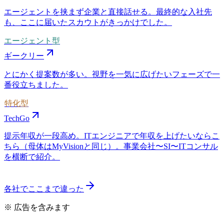
エージェントを挟まず企業と直接話せる。最終的な入社先
も、ここに届いたスカウトがきっかけでした。
エージェント型
ギークリー
とにかく提案数が多い。視野を一気に広げたいフェーズで一
番役立ちました。
特化型
TechGo
提示年収が一段高め。ITエンジニアで年収を上げたいならこ
ちら（母体はMyVisionと同じ）。事業会社〜SI〜ITコンサル
を横断で紹介。
各社でここまで違った
※ 広告を含みます