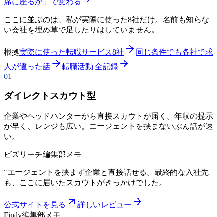
席に座るか」で変わる
ここに並ぶのは、私が実際に使った8社だけ。名前も知らな
い会社を埋め草で足したりはしていません。
根拠
実際に使った転職サービス8社
同じ条件でも各社で求
人が違った話
転職活動 全記録
01
ダイレクトスカウト型
企業やヘッドハンターから直接スカウトが届く。年収の提示
が早く、レンジも広い。エージェントを挟まないぶん話が速
い。
ビズリーチ
編集部メモ
“
エージェントを挟まず企業と直接話せる。最終的な入社先
も、ここに届いたスカウトがきっかけでした。
公式サイトを見る
詳しいレビュー
Findy
編集部メモ