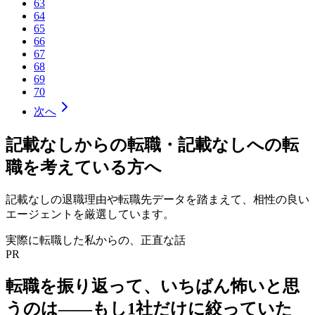
63
64
65
66
67
68
69
70
次へ
記載なし
からの転職・
記載なし
への転
職を考えている方へ
記載なし
の退職理由や転職先データを踏まえて、相性の良い
エージェントを厳選しています。
実際に転職した私からの、正直な話
PR
転職を振り返って、いちばん怖いと思
うのは——
もし1社だけに絞っていた