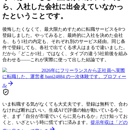
ら、入社した会社に出会えていなかっ
た
ということです。
後悔したくなくて、最大限ためすために転職サービスを8つ
登録しました。やってみると、最終的に入社を決めた会社
も、もう1社の内定も、それぞれ別のサービス経由。同じ条
件で登録しても、各社で出てくる求人はまるで違いました。
だから「どこか1社」ではなく、タイプの違う5社前後を組み
合わせる——これが実際に使って出した結論です。
2026年にフリーランスから正社員へ実際
に転職した、運営者 bani24884 の一次体験です。
プロフィー
ル
いま転職する気がなくても大丈夫です。登録は無料で、合わ
なければ断ればいい。生成AIで評価の軸が動いている今こ
そ、まず「自分が市場でいくらに見られるか」だけ知ってお
くと、いざという時に慌てずに済みます。
提示年収は「どの