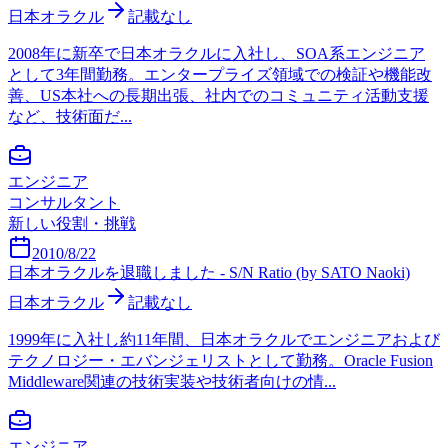
日本オラクル
記載なし
2008年に新卒で日本オラクルに入社し、SOA系エンジニア
として3年間勤務。エンタープライズ領域での検証や機能改
善、US本社への長期出張、社内でのコミュニティ活動支援
など、技術面だ...
エンジニア
コンサルタント
新しい役割・挑戦
2010/8/22
日本オラクルを退職しました - S/N Ratio (by SATO Naoki)
日本オラクル
記載なし
1999年に入社し約11年間、日本オラクルでエンジニアおよび
テクノロジー・エバンジェリストとして勤務。Oracle Fusion
Middleware関連の技術実装や技術者向けの情...
エンジニア