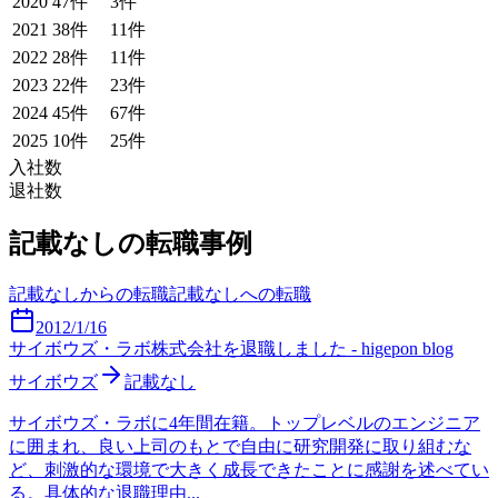
2020
47
件
3
件
2021
38
件
11
件
2022
28
件
11
件
2023
22
件
23
件
2024
45
件
67
件
2025
10
件
25
件
入社数
退社数
記載なし
の転職事例
記載なし
からの転職
記載なし
への転職
2012/1/16
サイボウズ・ラボ株式会社を退職しました - higepon blog
サイボウズ
記載なし
サイボウズ・ラボに4年間在籍。トップレベルのエンジニア
に囲まれ、良い上司のもとで自由に研究開発に取り組むな
ど、刺激的な環境で大きく成長できたことに感謝を述べてい
る。具体的な退職理由...