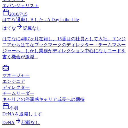
エバンジェリスト
2010/7/15
はてな退職しました - A Day in the Life
はてな
記載なし
はてなに4年7ヶ月在籍し、15番目の社員として入社。エンジ
ニアからはてなブックマークのディレクター・チームマネー
ジャーへ。しかし業務がディレクション中心になりコードを
書く機会が激減...
マネージャー
エンジニア
ディレクター
チームリーダー
キャリアの停滞感
キャリア成長への期待
不明
DeNAを退職します
DeNA
記載なし