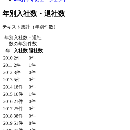
年別入社数・退社数
テキスト集計（年別件数）
年別入社数・退社
数
の年別件数
年
入社数
退社数
2010
2
件
0
件
2011
2
件
1
件
2012
3
件
0
件
2013
5
件
0
件
2014
18
件
0
件
2015
16
件
1
件
2016
21
件
0
件
2017
25
件
0
件
2018
38
件
0
件
2019
51
件
8
件