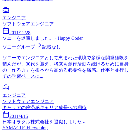
エンジニア
ソフトウェアエンジニア
2011/12/28
ソニーを退職しました。 - Happy Coder
ソニーグループ
記載なし
ソニーでエンジニアとして恵まれた環境で多様な開発経験を
積んだが、30代を迎え、将来も創作活動を続けるために自身
の「作る力」を根本から高める必要性を痛感。仕事と並行し
ての学習ペースに...
エンジニア
ソフトウェアエンジニア
キャリアの停滞感
キャリア成長への期待
2011/4/15
日本オラクル株式会社を退職しました -
YAMAGUCHI::weblog