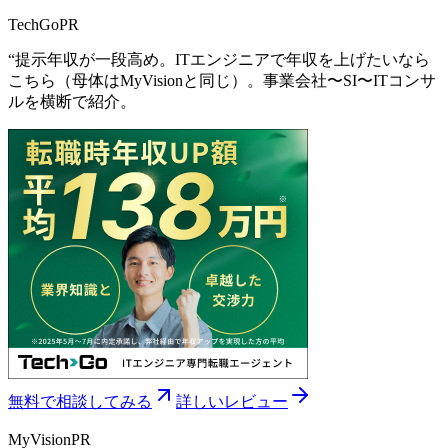
TechGo
PR
“
提示年収が一段高め。ITエンジニアで年収を上げたいなら
こちら（母体はMyVisionと同じ）。事業会社〜SI〜ITコンサ
ルを横断で紹介。
無料で相談してみる
詳しいレビュー
MyVision
PR