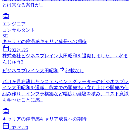
とは異なる案件が...
エンジニア
コンサルタント
SE
キャリアの停滞感
キャリア成長への期待
2022/1/25
株式会社ビジネスブレイン太田昭和を退職しました。 - 水ま
んじゅう2
ビジネスブレイン太田昭和
記載なし
7年1ヶ月在籍したシステムインテグレーターのビジネスブレ
イン太田昭和を退職。熊本での開発拠点立ち上げや開発の仕
組み作り、インフラ構築など幅広い経験を積み、コスト意識
も学べたことに感...
キャリアの停滞感
キャリア成長への期待
2022/1/20