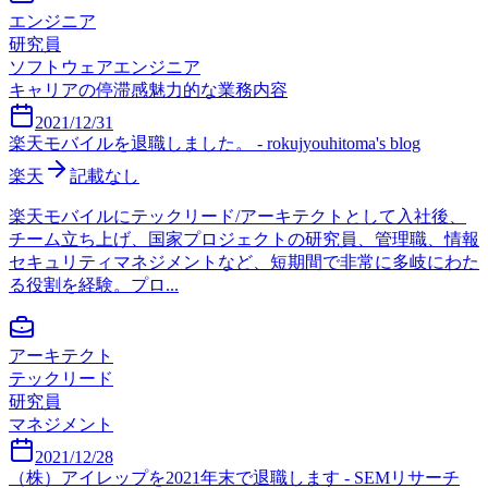
エンジニア
研究員
ソフトウェアエンジニア
キャリアの停滞感
魅力的な業務内容
2021/12/31
楽天モバイルを退職しました。 - rokujyouhitoma's blog
楽天
記載なし
楽天モバイルにテックリード/アーキテクトとして入社後、
チーム立ち上げ、国家プロジェクトの研究員、管理職、情報
セキュリティマネジメントなど、短期間で非常に多岐にわた
る役割を経験。プロ...
アーキテクト
テックリード
研究員
マネジメント
2021/12/28
（株）アイレップを2021年末で退職します - SEMリサーチ