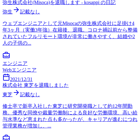
弥生株式会社(Misoca)を退職します - kosappi の日記
弥生
記載なし
ウェブエンジニアとして元Misocaの弥生株式会社に足掛け4
年3ヶ月（実働3年強）在籍後、退職。コロナ禍以前から整備
されていたフルリモート環境が非常に働きやすく、結婚や2
人の子供の...
エンジニア
Webエンジニア
2021/12/31
株式会社 東芝を退職しました
東芝
記載なし
修士卒で新卒入社した東芝に研究開発職として約12年間勤
務。優秀な同僚や裁量労働制による良好な労働環境、高い給
与水準など恵まれた点も多かったが、キャリアが進むにつれ
管理業務が増加し、...