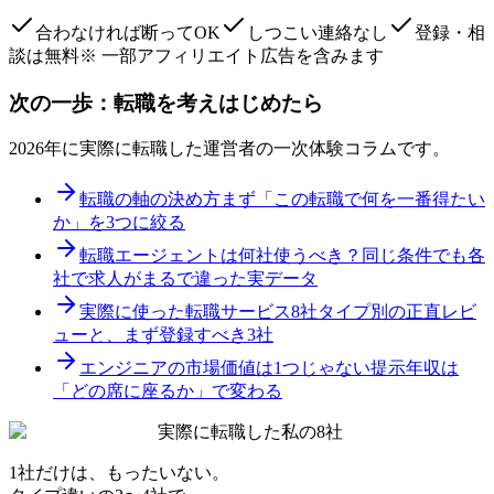
合わなければ断ってOK
しつこい連絡なし
登録・相
談は無料
※ 一部アフィリエイト広告を含みます
次の一歩：転職を考えはじめたら
2026年に実際に転職した運営者の一次体験コラムです。
転職の軸の決め方
まず「この転職で何を一番得たい
か」を3つに絞る
転職エージェントは何社使うべき？
同じ条件でも各
社で求人がまるで違った実データ
実際に使った転職サービス8社
タイプ別の正直レビ
ューと、まず登録すべき3社
エンジニアの市場価値は1つじゃない
提示年収は
「どの席に座るか」で変わる
実際に転職した私の8社
1社だけは、もったいない。