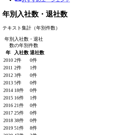
年別入社数・退社数
テキスト集計（年別件数）
年別入社数・退社
数
の年別件数
年
入社数
退社数
2010
2
件
0
件
2011
2
件
1
件
2012
3
件
0
件
2013
5
件
0
件
2014
18
件
0
件
2015
16
件
1
件
2016
21
件
0
件
2017
25
件
0
件
2018
38
件
0
件
2019
51
件
8
件