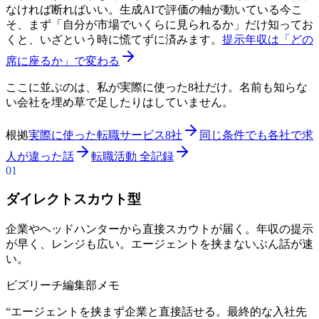
なければ断ればいい。生成AIで評価の軸が動いている今こ
そ、まず「自分が市場でいくらに見られるか」だけ知ってお
くと、いざという時に慌てずに済みます。
提示年収は「どの
席に座るか」で変わる
ここに並ぶのは、私が実際に使った8社だけ。名前も知らな
い会社を埋め草で足したりはしていません。
根拠
実際に使った転職サービス8社
同じ条件でも各社で求
人が違った話
転職活動 全記録
01
ダイレクトスカウト型
企業やヘッドハンターから直接スカウトが届く。年収の提示
が早く、レンジも広い。エージェントを挟まないぶん話が速
い。
ビズリーチ
編集部メモ
“
エージェントを挟まず企業と直接話せる。最終的な入社先