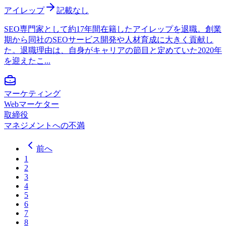
アイレップ
記載なし
SEO専門家として約17年間在籍したアイレップを退職。創業
期から同社のSEOサービス開発や人材育成に大きく貢献し
た。退職理由は、自身がキャリアの節目と定めていた2020年
を迎えたこ...
マーケティング
Webマーケター
取締役
マネジメントへの不満
前へ
1
2
3
4
5
6
7
8