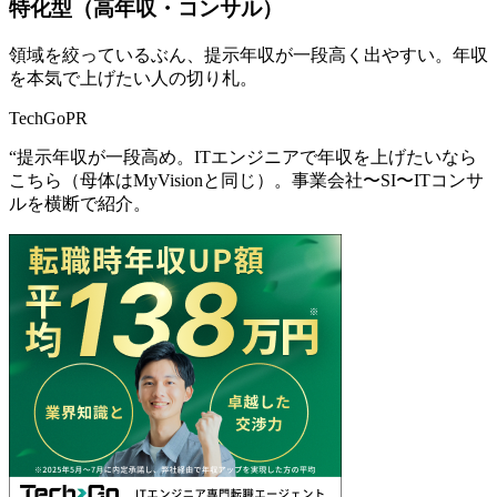
特化型（高年収・コンサル）
領域を絞っているぶん、提示年収が一段高く出やすい。年収
を本気で上げたい人の切り札。
TechGo
PR
“
提示年収が一段高め。ITエンジニアで年収を上げたいなら
こちら（母体はMyVisionと同じ）。事業会社〜SI〜ITコンサ
ルを横断で紹介。