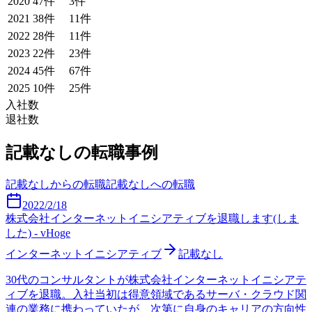
2020
47
件
3
件
2021
38
件
11
件
2022
28
件
11
件
2023
22
件
23
件
2024
45
件
67
件
2025
10
件
25
件
入社数
退社数
記載なし
の転職事例
記載なし
からの転職
記載なし
への転職
2022/2/18
株式会社インターネットイニシアティブを退職します(しま
した) - vHoge
インターネットイニシアティブ
記載なし
30代のコンサルタントが株式会社インターネットイニシアテ
ィブを退職。入社当初は得意領域であるサーバ・クラウド関
連の業務に携わっていたが、次第に自身のキャリアの方向性