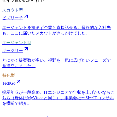
タイプ違いの
3〜4社
で
スカウト型
ビズリーチ
エージェントを挟まず企業と直接話せる。最終的な入社先
も、ここに届いたスカウトがきっかけでした。
エージェント型
ギークリー
とにかく提案数が多い。視野を一気に広げたいフェーズで一
番役立ちました。
特化型
TechGo
提示年収が一段高め。ITエンジニアで年収を上げたいならこ
ちら（母体はMyVisionと同じ）。事業会社〜SI〜ITコンサル
を横断で紹介。