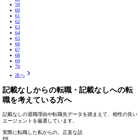
59
60
61
62
63
64
65
66
67
68
69
70
次へ
記載なし
からの転職・
記載なし
への転
職を考えている方へ
記載なし
の退職理由や転職先データを踏まえて、相性の良い
エージェントを厳選しています。
実際に転職した私からの、正直な話
PR