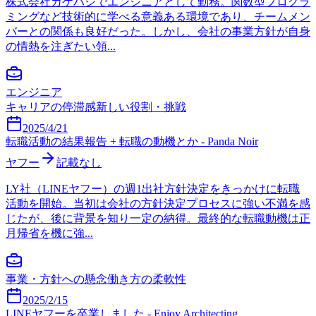
株式会社カケハシでエンジニアとして勤務。関数型プログラ
ミングなど技術的に学べる意義ある環境であり、チームメン
バーとの関係も良好だった。しかし、会社の事業方針が自身
の情熱を注ぎたい領...
エンジニア
キャリアの停滞感
新しい役割・挑戦
2025/4/21
転職活動の結果報告 + 転職の動機とか - Panda Noir
ヤフー
記載なし
LY社（LINEヤフー）の週1出社方針決定をきっかけに転職
活動を開始。当初は会社の方針決定プロセスに強い不満を感
じたが、後に背景を知り一定の納得。最終的な転職動機は正
月帰省を機に強...
事業・方針への懸念
働き方の柔軟性
2025/2/15
LINEヤフーを卒業しました - Enjoy Architecting