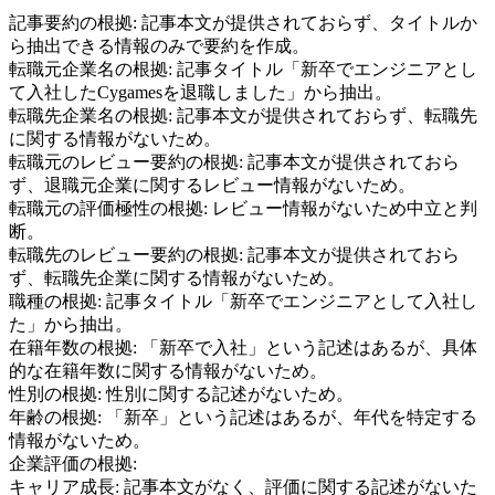
記事要約の根拠:
記事本文が提供されておらず、タイトルか
ら抽出できる情報のみで要約を作成。
転職元企業名の根拠:
記事タイトル「新卒でエンジニアとし
て入社したCygamesを退職しました」から抽出。
転職先企業名の根拠:
記事本文が提供されておらず、転職先
に関する情報がないため。
転職元のレビュー要約の根拠:
記事本文が提供されておら
ず、退職元企業に関するレビュー情報がないため。
転職元の評価極性の根拠:
レビュー情報がないため中立と判
断。
転職先のレビュー要約の根拠:
記事本文が提供されておら
ず、転職先企業に関する情報がないため。
職種の根拠:
記事タイトル「新卒でエンジニアとして入社し
た」から抽出。
在籍年数の根拠:
「新卒で入社」という記述はあるが、具体
的な在籍年数に関する情報がないため。
性別の根拠:
性別に関する記述がないため。
年齢の根拠:
「新卒」という記述はあるが、年代を特定する
情報がないため。
企業評価の根拠:
キャリア成長
:
記事本文がなく、評価に関する記述がないた