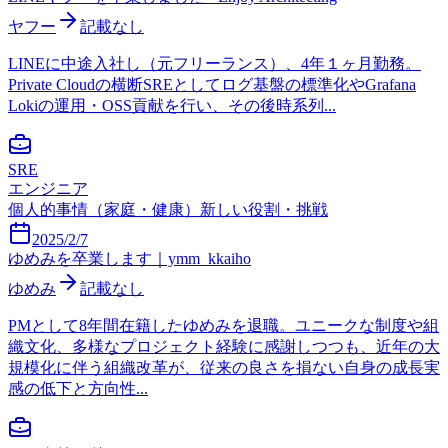
ヤフー
記載なし
LINEに中途入社し（元フリーランス）、4年１ヶ月勤務。
Private Cloudの横断SREとしてログ基盤の標準化やGrafana
Lokiの運用・OSS貢献を行い、その後時系列...
SRE
エンジニア
個人的事情（家庭・健康）
新しい役割・挑戦
2025/2/7
ゆめみを卒業します｜ymm_kkaiho
ゆめみ
記載なし
PMとして8年間在籍したゆめみを退職。ユニークな制度や組
織文化、多様なプロジェクト経験に感謝しつつも、近年の大
規模化に伴う組織改革が、従来の良さを損ない自身の成長実
感の低下と方向性...