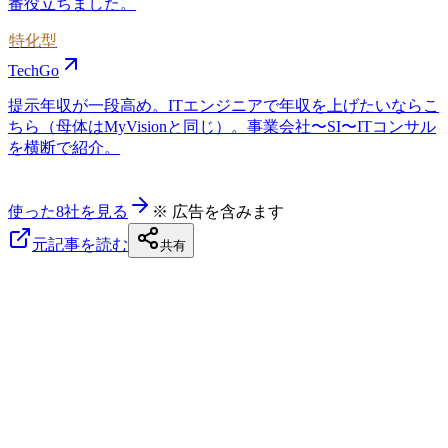
番役立ちました。
特化型
TechGo
提示年収が一段高め。ITエンジニアで年収を上げたいならこ
ちら（母体はMyVisionと同じ）。事業会社〜SI〜ITコンサル
を横断で紹介。
使った8社を見る
※ 広告を含みます
元記事を読む
共有