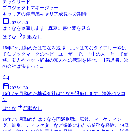
テックリード
プロジェクトマネージャー
キャリアの停滞感
キャリア成長への期待
2025/1/30
はてなを退職します - 真夏に悪い夢を見る
はてな
記載なし
16年7ヶ月勤めたはてなを退職。元々はてなダイアリーやは
てなブックマークのヘビーユーザーで、「中の人」として勤
務。友人やネット経由の知人への感謝を述べ、円満退職。次
の会社は決まって...
2025/1/30
16年7ヶ月勤めた株式会社はてなを退職します - 海波パソコ
ン
はてな
記載なし
16年7ヶ月勤めたはてなを円満退職。広報、マーケティン
グ、編集、ディレクターなど多岐にわたる業務を経験。49歳