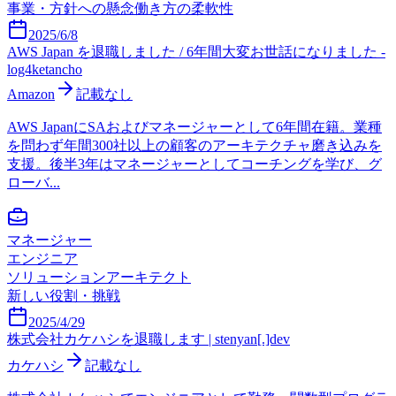
事業・方針への懸念
働き方の柔軟性
2025/6/8
AWS Japan を退職しました / 6年間大変お世話になりました -
log4ketancho
Amazon
記載なし
AWS JapanにSAおよびマネージャーとして6年間在籍。業種
を問わず年間300社以上の顧客のアーキテクチャ磨き込みを
支援。後半3年はマネージャーとしてコーチングを学び、グ
ローバ...
マネージャー
エンジニア
ソリューションアーキテクト
新しい役割・挑戦
2025/4/29
株式会社カケハシを退職します | stenyan[.]dev
カケハシ
記載なし