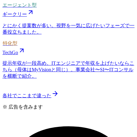
エージェント型
ギークリー
とにかく提案数が多い。視野を一気に広げたいフェーズで一
番役立ちました。
特化型
TechGo
提示年収が一段高め。ITエンジニアで年収を上げたいならこ
ちら（母体はMyVisionと同じ）。事業会社〜SI〜ITコンサル
を横断で紹介。
各社でここまで違った
※ 広告を含みます