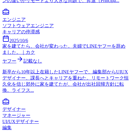
ンの違いがリモートより大きな問題で、昇進（Principa...
エンジニア
ソフトウェアエンジニア
キャリアの停滞感
2025/10/6
家を建てたら、会社が変わった。夫婦でLINEヤフーを辞め
ました。｜カク
ヤフー
記載なし
新卒から10年以上在籍したLINEヤフーで、編集部からUIUX
デザイナー、課長へとキャリアを重ねた。リモートワーク恒
久化を信じ郊外に家を建てたが、会社が出社回帰方針に転
換。ライフス...
デザイナー
マネージャー
UI/UXデザイナー
編集