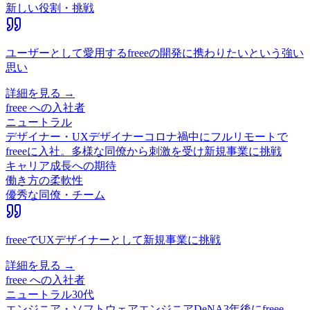
新しい役割・挑戦
ユーザーとして愛用するfreeeの開発に携わりたいという強い
思い
詳細を見る →
freee
への入社者
ニュートラル
デザイナー・UXデザイナー
コロナ禍中にフルリモートで
freeeに入社。多様な同僚から刺激を受け新規事業に挑戦
キャリア成長への期待
働き方の柔軟性
優秀な同僚・チーム
freeeでUXデザイナーとして新規事業に挑戦
詳細を見る →
freee
への入社者
ニュートラル
30代
エンジニア・ソフトウェアエンジニア
DeNA3年後にfreee