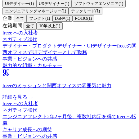
UIデザイナー
(
1
)
UXデザイナー
(
1
)
ソフトウェアエンジニア
(
1
)
エンジニアリングマネージャー
(
1
)
テックリード
(
1
)
企業
:
全て
フレクト
(
1
)
DeNA
(
1
)
FOLIO
(
1
)
在籍期間
:
全て
10年以上
(
1
)
freee
への入社者
ネガティブ
20代
デザイナー・プロダクトデザイナー・UIデザイナー
freeeの関
西オフィスでUIデザイナーとして勤務
事業・ビジョンへの共感
魅力的な組織・カルチャー
freeeのミッションと関西オフィスの雰囲気に魅力
詳細を見る →
freee
への入社者
ネガティブ
40代
エンジニア
フレクト2年2ヶ月後、複数社内定を得てfreeeへ転
職
キャリア成長への期待
事業・ビジョンへの共感