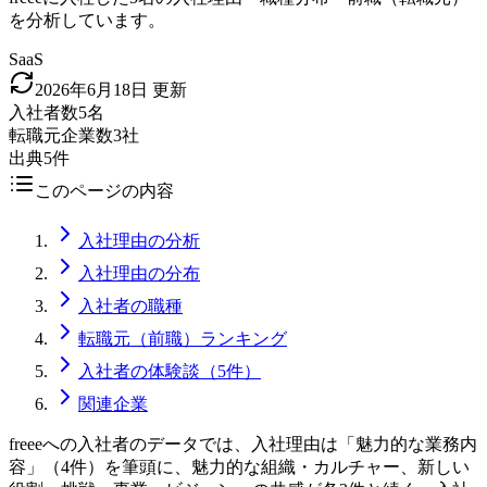
を分析しています。
SaaS
2026年6月18日
更新
入社者数
5名
転職元企業数
3社
出典
5件
このページの内容
入社理由の分析
入社理由の分布
入社者の職種
転職元（前職）ランキング
入社者の体験談（5件）
関連企業
freeeへの入社者のデータでは、入社理由は「魅力的な業務内
容」（4件）を筆頭に、魅力的な組織・カルチャー、新しい