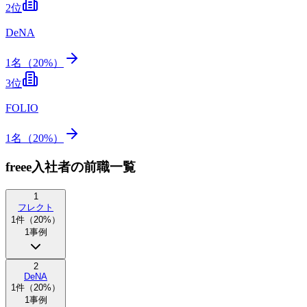
2
位
DeNA
1
名（
20
%）
3
位
FOLIO
1
名（
20
%）
freee入社者の前職一覧
1
フレクト
1
件（
20
%）
1
事例
2
DeNA
1
件（
20
%）
1
事例