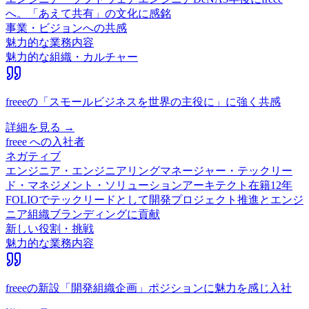
へ。「あえて共有」の文化に感銘
事業・ビジョンへの共感
魅力的な業務内容
魅力的な組織・カルチャー
freeeの「スモールビジネスを世界の主役に」に強く共感
詳細を見る →
freee
への入社者
ネガティブ
エンジニア・エンジニアリングマネージャー・テックリー
ド・マネジメント・ソリューションアーキテクト
在籍
12
年
FOLIOでテックリードとして開発プロジェクト推進とエンジ
ニア組織ブランディングに貢献
新しい役割・挑戦
魅力的な業務内容
freeeの新設「開発組織企画」ポジションに魅力を感じ入社