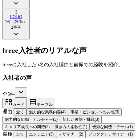
3
FOLIO
1
件（
20
%）
1
事例
freee入社者のリアルな声
freeeに入社した5名の入社理由と前職での経験を紹介。
入社者の声
全5件
カード
テーブル
理由
:
全て
魅力的な業務内容
(
4
)
事業・ビジョンへの共感
(
3
)
魅力的な組織・カルチャー
(
3
)
新しい役割・挑戦
(
3
)
キャリア成長への期待
(
2
)
働き方の柔軟性
(
1
)
優秀な同僚・チーム
(
1
)
職種
:
全て
エンジニア
(
3
)
デザイナー
(
2
)
プロダクトデザイナー
(
1
)