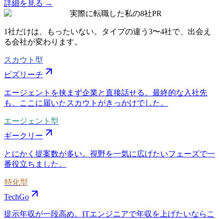
詳細を見る →
実際に転職した私の8社
PR
1社だけは、もったいない。タイプの違う
3〜4社
で、出会え
る会社が変わります。
スカウト型
ビズリーチ
エージェントを挟まず企業と直接話せる。最終的な入社先
も、ここに届いたスカウトがきっかけでした。
エージェント型
ギークリー
とにかく提案数が多い。視野を一気に広げたいフェーズで一
番役立ちました。
特化型
TechGo
提示年収が一段高め。ITエンジニアで年収を上げたいならこ