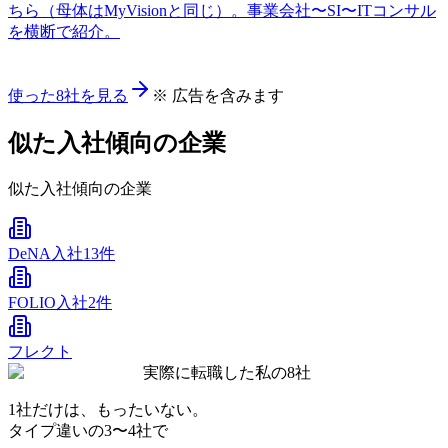
ちら（母体はMyVisionと同じ）。事業会社〜SI〜ITコンサル
を横断で紹介。
使った8社を見る
※ 広告を含みます
似た入社傾向の企業
似た入社傾向の企業
DeNA
入社13件
FOLIO
入社2件
フレクト
実際に転職した私の8社
1社だけは、もったいない。
タイプ違いの
3〜4社
で