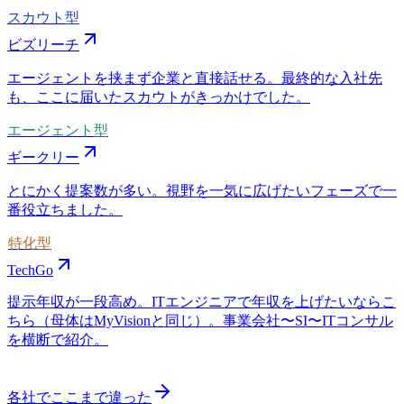
スカウト型
ビズリーチ
エージェントを挟まず企業と直接話せる。最終的な入社先
も、ここに届いたスカウトがきっかけでした。
エージェント型
ギークリー
とにかく提案数が多い。視野を一気に広げたいフェーズで一
番役立ちました。
特化型
TechGo
提示年収が一段高め。ITエンジニアで年収を上げたいならこ
ちら（母体はMyVisionと同じ）。事業会社〜SI〜ITコンサル
を横断で紹介。
各社でここまで違った