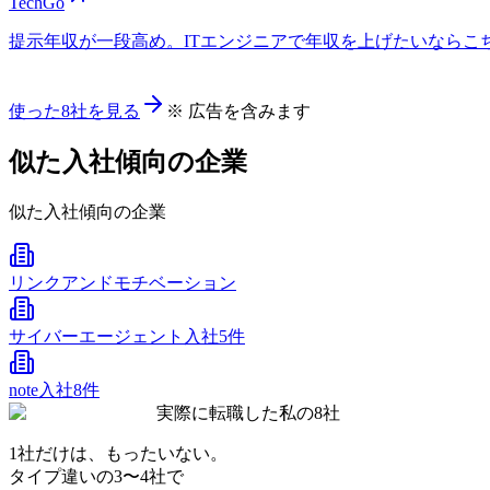
TechGo
提示年収が一段高め。ITエンジニアで年収を上げたいならこちら
使った8社を見る
※ 広告を含みます
似た入社傾向の企業
似た入社傾向の企業
リンクアンドモチベーション
サイバーエージェント
入社5件
note
入社8件
実際に転職した私の8社
1社だけは、もったいない。
タイプ違いの
3〜4社
で