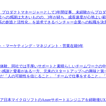
、プロダクトマネージャーとして3年間従事。未経験からプロ
社への感謝は大きいものの、3年が経ち、成長速度が心地よい
系の創造と活性化」を追求できるベンチャー企業への転職を決
ト・マーケティング・マネジメント・営業
在籍
9
年
体験。同社では手厚いサポートと素晴らしいチームワークの中で
い感謝と愛着がある一方、元来のスタートアップへの興味と第
んだ「人の可能性を信じること」「チームで仕事をすること」
ニア
日本マイクロソフトのAzureサポートエンジニアを経験後U