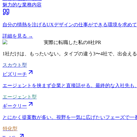
魅力的な業務内容
自分の情熱を注げるUXデザインの仕事ができる環境を求めて
詳細を見る →
実際に転職した私の8社
PR
1社だけは、もったいない。タイプの違う
3〜4社
で、出会える
スカウト型
ビズリーチ
エージェントを挟まず企業と直接話せる。最終的な入社先も
エージェント型
ギークリー
とにかく提案数が多い。視野を一気に広げたいフェーズで一
特化型