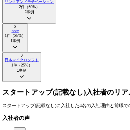
リンクアンドモチベーション
2
件（
50
%）
2
事例
2
note
1
件（
25
%）
1
事例
3
日本マイクロソフト
1
件（
25
%）
1
事例
スタートアップ(記載なし)入社者のリア
スタートアップ(記載なし)に入社した4名の入社理由と前職で
入社者の声