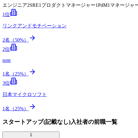
エンジニア
2
SRE
1
プロダクトマネージャー
1
PdM
1
マネージャ
1
位
リンクアンドモチベーション
2
名（
50
%）
2
位
note
1
名（
25
%）
3
位
日本マイクロソフト
1
名（
25
%）
スタートアップ(記載なし)入社者の前職一覧
1