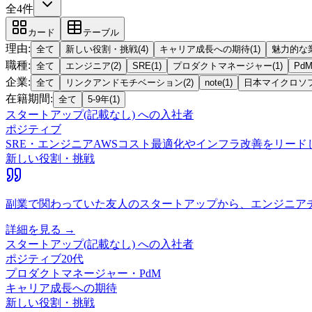
全4件
カード
テーブル
理由
:
全て
新しい役割・挑戦
(
4
)
キャリア成長への期待
(
1
)
魅力的な
職種
:
全て
エンジニア
(
2
)
SRE
(
1
)
プロダクトマネージャー
(
1
)
Pd
企業
:
全て
リンクアンドモチベーション
(
2
)
note
(
1
)
日本マイクロソ
在籍期間
:
全て
5-9年
(
1
)
スタートアップ(記載なし)
への入社者
ポジティブ
SRE・エンジニア
AWSコスト最適化やインフラ改善をリードし
新しい役割・挑戦
副業で関わっていた友人のスタートアップから、エンジニア
詳細を見る →
スタートアップ(記載なし)
への入社者
ポジティブ
20代
プロダクトマネージャー・PdM
キャリア成長への期待
新しい役割・挑戦