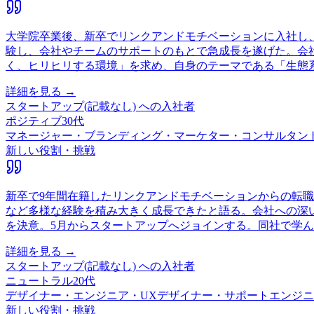
大学院卒業後、新卒でリンクアンドモチベーションに入社し
験し、会社やチームのサポートのもとで急成長を遂げた。会
く、ヒリヒリする環境」を求め、自身のテーマである「生態
詳細を見る →
スタートアップ(記載なし)
への入社者
ポジティブ
30代
マネージャー・ブランディング・マーケター・コンサルタン
新しい役割・挑戦
新卒で9年間在籍したリンクアンドモチベーションからの転職
など多様な経験を積み大きく成長できたと語る。会社への深
を決意。5月からスタートアップへジョインする。同社で学
詳細を見る →
スタートアップ(記載なし)
への入社者
ニュートラル
20代
デザイナー・エンジニア・UXデザイナー・サポートエンジ
新しい役割・挑戦