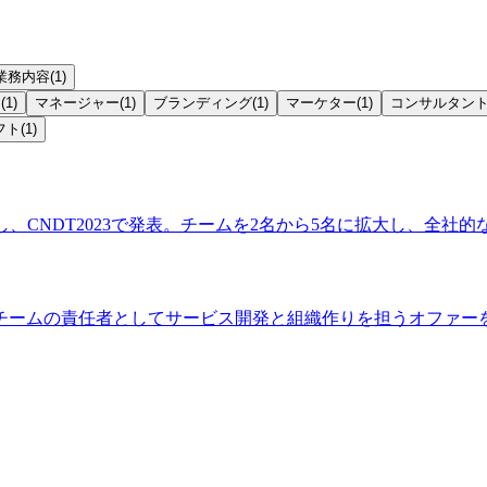
業務内容
(
1
)
M
(
1
)
マネージャー
(
1
)
ブランディング
(
1
)
マーケター
(
1
)
コンサルタン
フト
(
1
)
、CNDT2023で発表。チームを2名から5名に拡大し、全社
チームの責任者としてサービス開発と組織作りを担うオファー