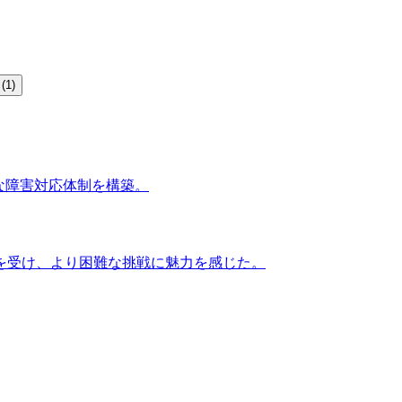
ト
(
1
)
的な障害対応体制を構築。
を受け、より困難な挑戦に魅力を感じた。