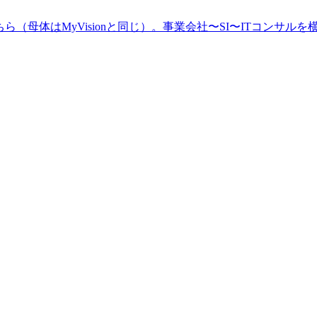
（母体はMyVisionと同じ）。事業会社〜SI〜ITコンサルを