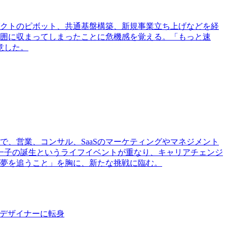
ダクトのピボット、共通基盤構築、新規事業立ち上げなどを経
範囲に収まってしまったことに危機感を覚える。「もっと速
意した。
、営業、コンサル、SaaSのマーケティングやマネジメント
一子の誕生というライフイベントが重なり、キャリアチェンジ
「夢を追うこと」を胸に、新たな挑戦に臨む。
Xデザイナーに転身