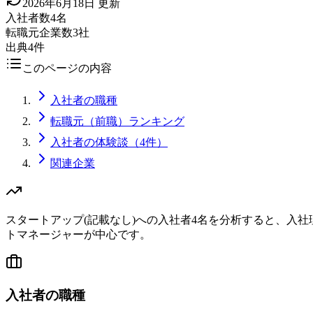
2026年6月18日
更新
入社者数
4名
転職元企業数
3社
出典
4件
このページの内容
入社者の職種
転職元（前職）ランキング
入社者の体験談（4件）
関連企業
スタートアップ(記載なし)への入社者4名を分析すると、入社
トマネージャーが中心です。
入社者の職種