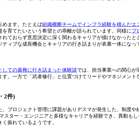
占めます。たとえば
組織横断チームでインフラ経験を積んだエ
盤を育てたいという希望との乖離が語られています。同様に
プ
されておらず意思決定に深く関わるキャリアが描けなかったと
ジティブな成長機会とキャリアの行き詰まりが表裏一体になっ
としての責務に行き詰まった体験談
では、担当事業への関心が
ます。一方で「武者修行」と位置づけてリードやマネジメント
2件)
した。プロジェクト管理に課題がありデスマが発生した、制度や
ムマスター・エンジニアと多様なキャリアを経験でき、異動も
きく振れているようです。