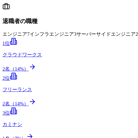
退職者の職種
エンジニア
7
インフラエンジニア
3
サーバーサイドエンジニア
2
1
位
クラウドワークス
2
名（
14
%）
2
位
フリーランス
2
名（
14
%）
3
位
カミナシ