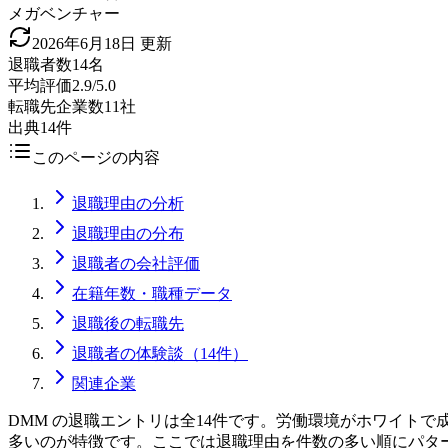
メガベンチャー
2026年6月18日
更新
退職者数
14名
平均評価
2.9/5.0
転職先企業数
11社
出典
14件
このページの内容
退職理由の分析
退職理由の分布
退職者の会社評価
在籍年数・職種データ
退職後の転職先
退職者の体験談（14件）
関連企業
DMM の退職エントリは全14件です。労働環境がホワイト
多いのが特徴です。ここでは退職理由を件数の多い順にパタ