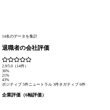
14
名のデータを集計
退職者の会社評価
2.9
/5.0
（
14
件）
36%
21%
43%
ポジティブ
5
件
ニュートラル
3
件
ネガティブ
6
件
企業評価（6軸評価）