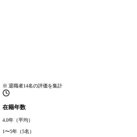
※ 退職者
14
名の評価を集計
在籍年数
4.0
年（平均）
1
〜
5
年（
5
名）