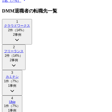
1
名（
7
%）
DMM退職者の転職先一覧
1
クラウドワークス
2
件（
14
%）
2
事例
2
フリーランス
2
件（
14
%）
2
事例
3
カミナシ
1
件（
7
%）
1
事例
4
Ubie
1
件（
7
%）
1
事例