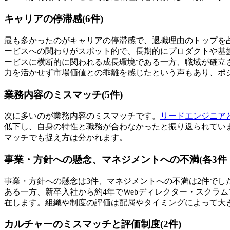
キャリアの停滞感(6件)
最も多かったのがキャリアの停滞感で、退職理由のトップを
ービスへの関わりがスポット的で、長期的にプロダクトや基
ービスに横断的に関われる成長環境である一方、職域が確立
力を活かせず市場価値との乖離を感じたという声もあり、ポ
業務内容のミスマッチ(5件)
次に多いのが業務内容のミスマッチです。
リードエンジニア
低下し、自身の特性と職務が合わなかったと振り返られてい
マッチでも捉え方は分かれます。
事業・方針への懸念、マネジメントへの不満(各3件・
事業・方針への懸念は3件、マネジメントへの不満は2件で
ある一方、新卒入社から約4年でWebディレクター・スクラ
在します。組織や制度の評価は配属やタイミングによって大
カルチャーのミスマッチと評価制度(2件)