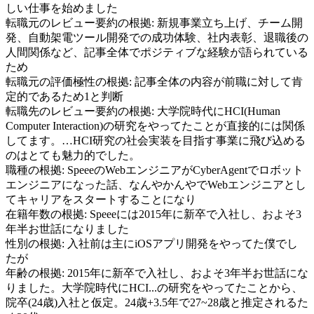
しい仕事を始めました
転職元のレビュー要約の根拠:
新規事業立ち上げ、チーム開
発、自動架電ツール開発での成功体験、社内表彰、退職後の
人間関係など、記事全体でポジティブな経験が語られている
ため
転職元の評価極性の根拠:
記事全体の内容が前職に対して肯
定的であるため1と判断
転職先のレビュー要約の根拠:
大学院時代にHCI(Human
Computer Interaction)の研究をやってたことが直接的には関係
してます。…HCI研究の社会実装を目指す事業に飛び込める
のはとても魅力的でした。
職種の根拠:
SpeeeのWebエンジニアがCyberAgentでロボット
エンジニアになった話、なんやかんやでWebエンジニアとし
てキャリアをスタートすることになり
在籍年数の根拠:
Speeeには2015年に新卒で入社し、およそ3
年半お世話になりました
性別の根拠:
入社前は主にiOSアプリ開発をやってた僕でし
たが
年齢の根拠:
2015年に新卒で入社し、およそ3年半お世話にな
りました。大学院時代にHCI...の研究をやってたことから、
院卒(24歳)入社と仮定。24歳+3.5年で27~28歳と推定されるた