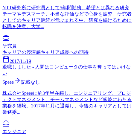
NTT研究所に研究員として5年間勤務。希望とは異なる研究
テーマやデスマーチ、不当な評価などで心身を疲弊。研究者
としてのキャリア継続が危ぶまれる中、研究を続けるために
転職を決意。大学...
研究員
キャリアの停滞感
キャリア成長への期待
2017/11/19
退職しました - 人間はコンピュータの仕事を奪ってはいけな
い
Speee
記載なし
株式会社Speeeに約3年半在籍し、エンジニアリング、プロジ
ェクトマネジメント、チームマネジメントなど多岐にわたる
業務を経験。2017年11月に退職し、今後のキャリアとしては
業務委...
エンジニア