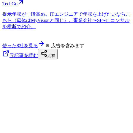
TechGo
提示年収が一段高め。ITエンジニアで年収を上げたいならこ
ちら（母体はMyVisionと同じ）。事業会社〜SI〜ITコンサル
を横断で紹介。
使った8社を見る
※ 広告を含みます
元記事を読む
共有