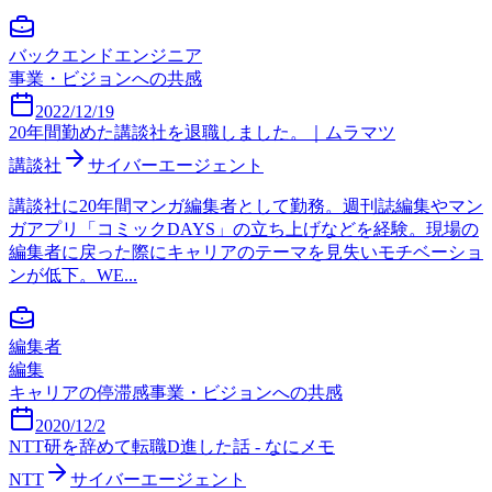
バックエンドエンジニア
事業・ビジョンへの共感
2022/12/19
20年間勤めた講談社を退職しました。｜ムラマツ
講談社
サイバーエージェント
講談社に20年間マンガ編集者として勤務。週刊誌編集やマン
ガアプリ「コミックDAYS」の立ち上げなどを経験。現場の
編集者に戻った際にキャリアのテーマを見失いモチベーショ
ンが低下。WE...
編集者
編集
キャリアの停滞感
事業・ビジョンへの共感
2020/12/2
NTT研を辞めて転職D進した話 - なにメモ
NTT
サイバーエージェント