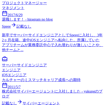
プロジェクトマネージャー
マネジメント
2017/6/29
退職します！ - hiragram no blog
Speee
記載なし
新卒でサーバーサイドエンジニアとしてSpeeeに入社し、3年
2ヶ月在籍。途中iOSエンジニアへ転向した。所属していた
アプリチームが業務委託中心で入れ替わりが激しいことや、
他チームと...
サーバーサイドエンジニア
エンジニア
iOSエンジニア
カルチャーのミスマッチ
キャリア成長への期待
2011/5/7
株式会社サイバーエージェントに入社しました - yukungのブ
ログ
記載なし
サイバーエージェント