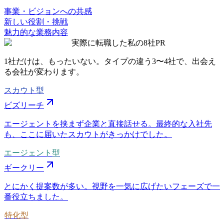
事業・ビジョンへの共感
新しい役割・挑戦
魅力的な業務内容
実際に転職した私の8社
PR
1社だけは、もったいない。タイプの違う
3〜4社
で、出会え
る会社が変わります。
スカウト型
ビズリーチ
エージェントを挟まず企業と直接話せる。最終的な入社先
も、ここに届いたスカウトがきっかけでした。
エージェント型
ギークリー
とにかく提案数が多い。視野を一気に広げたいフェーズで一
番役立ちました。
特化型