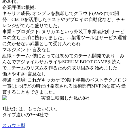
め20代。
企業評価の根拠:
キャリア成長
:
オンプレを脱却してクラウド(AWS)での開
発、CI/CDを活用したテストやデプロイの自動化など、チャ
レンジがてんこ盛りでした。
事業・プロダクト
:
ヌリカエという外装工事業者紹介サービ
スの立ち上げに携わりました。…架電ツールはサービス運営
に欠かせない武器として受け入れられ
マネジメント
:
言及なし
組織・チーム
:
僕にとっては初めてのチーム開発であり…み
んなでアジャイルサムライやSCRUM BOOT CAMPを読ん
で…チームのリズムを作るための取り組みを始めました。
働きやすさ
:
言及なし
待遇・環境
:
これがキッカケで9期下半期のベストテクノロジ
ー賞(よっぽどの時だけ発表される技術部門MVP的な賞)を受
賞することもできました。
実際に転職した私の8社
1社だけは、もったいない。
タイプ違いの
3〜4社
で
スカウト型