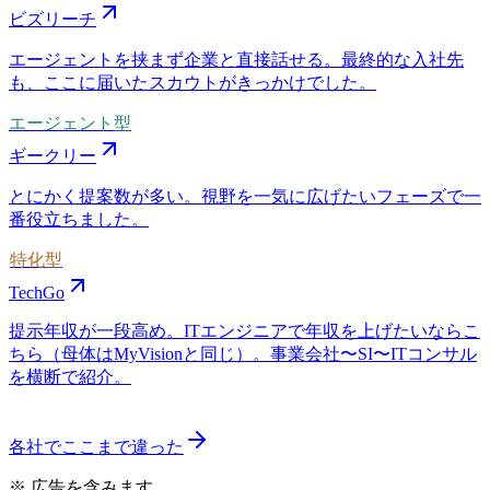
ビズリーチ
エージェントを挟まず企業と直接話せる。最終的な入社先
も、ここに届いたスカウトがきっかけでした。
エージェント型
ギークリー
とにかく提案数が多い。視野を一気に広げたいフェーズで一
番役立ちました。
特化型
TechGo
提示年収が一段高め。ITエンジニアで年収を上げたいならこ
ちら（母体はMyVisionと同じ）。事業会社〜SI〜ITコンサル
を横断で紹介。
各社でここまで違った
※ 広告を含みます