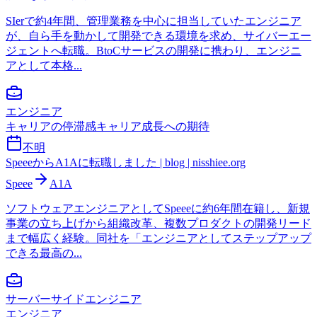
SIerで約4年間、管理業務を中心に担当していたエンジニア
が、自ら手を動かして開発できる環境を求め、サイバーエー
ジェントへ転職。BtoCサービスの開発に携わり、エンジニ
アとして本格...
エンジニア
キャリアの停滞感
キャリア成長への期待
不明
SpeeeからA1Aに転職しました | blog | nisshiee.org
Speee
A1A
ソフトウェアエンジニアとしてSpeeeに約6年間在籍し、新規
事業の立ち上げから組織改革、複数プロダクトの開発リード
まで幅広く経験。同社を「エンジニアとしてステップアップ
できる最高の...
サーバーサイドエンジニア
エンジニア