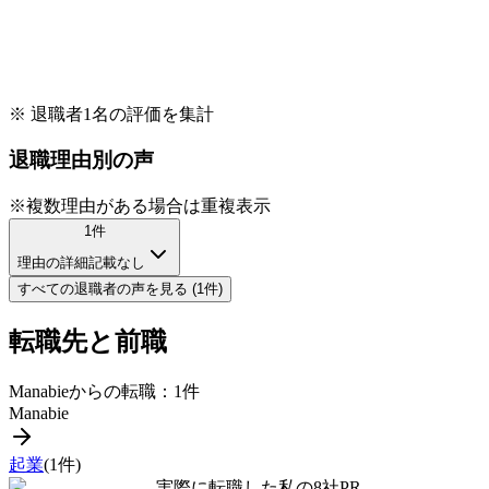
※ 退職者
1
名の評価を集計
退職理由別の声
※複数理由がある場合は重複表示
1
件
理由の詳細記載なし
すべての
退職者
の声を見る (
1
件)
転職先と前職
Manabie
からの転職：
1
件
Manabie
起業
(
1
件)
実際に転職した私の8社
PR