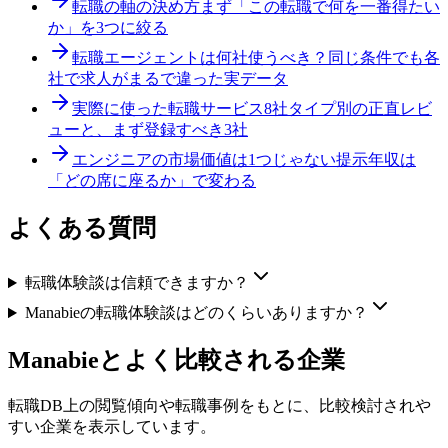
転職の軸の決め方
まず「この転職で何を一番得たい
か」を3つに絞る
転職エージェントは何社使うべき？
同じ条件でも各
社で求人がまるで違った実データ
実際に使った転職サービス8社
タイプ別の正直レビ
ューと、まず登録すべき3社
エンジニアの市場価値は1つじゃない
提示年収は
「どの席に座るか」で変わる
よくある質問
転職体験談は信頼できますか？
Manabieの転職体験談はどのくらいありますか？
Manabie
とよく比較される企業
転職DB上の閲覧傾向や転職事例をもとに、比較検討されや
すい企業を表示しています。