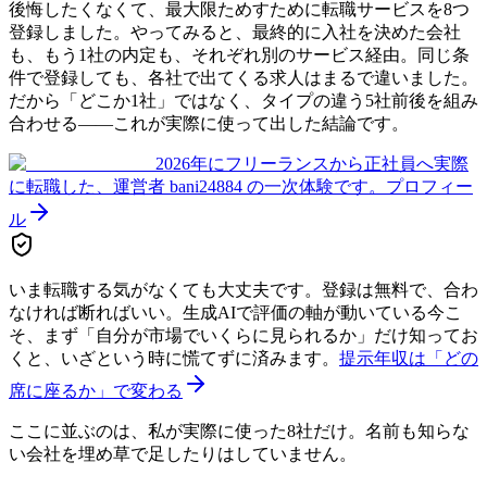
後悔したくなくて、最大限ためすために転職サービスを8つ
登録しました。やってみると、最終的に入社を決めた会社
も、もう1社の内定も、それぞれ別のサービス経由。同じ条
件で登録しても、各社で出てくる求人はまるで違いました。
だから「どこか1社」ではなく、タイプの違う5社前後を組み
合わせる——これが実際に使って出した結論です。
2026年にフリーランスから正社員へ実際
に転職した、運営者 bani24884 の一次体験です。
プロフィー
ル
いま転職する気がなくても大丈夫です。登録は無料で、合わ
なければ断ればいい。生成AIで評価の軸が動いている今こ
そ、まず「自分が市場でいくらに見られるか」だけ知ってお
くと、いざという時に慌てずに済みます。
提示年収は「どの
席に座るか」で変わる
ここに並ぶのは、私が実際に使った8社だけ。名前も知らな
い会社を埋め草で足したりはしていません。