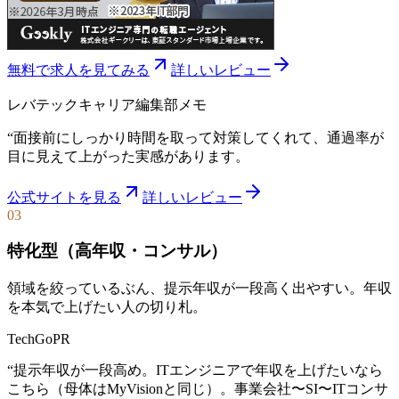
無料で求人を見てみる
詳しいレビュー
レバテックキャリア
編集部メモ
“
面接前にしっかり時間を取って対策してくれて、通過率が
目に見えて上がった実感があります。
公式サイトを見る
詳しいレビュー
03
特化型（高年収・コンサル）
領域を絞っているぶん、提示年収が一段高く出やすい。年収
を本気で上げたい人の切り札。
TechGo
PR
“
提示年収が一段高め。ITエンジニアで年収を上げたいなら
こちら（母体はMyVisionと同じ）。事業会社〜SI〜ITコンサ