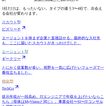
1社だけは、もったいない。タイプの違う
3〜4社
で、出会え
る会社が変わります。
スカウト型
ビズリーチ
エージェントを挟まず企業と直接話せる。最終的な入社先
も、ここに届いたスカウトがきっかけでした。
エージェント型
ギークリー
とにかく提案数が多い。視野を一気に広げたいフェーズで一
番役立ちました。
特化型
TechGo
提示年収が一段高め。ITエンジニアで年収を上げたいならこ
ちら（母体はMyVisionと同じ）。事業会社〜SI〜ITコンサル