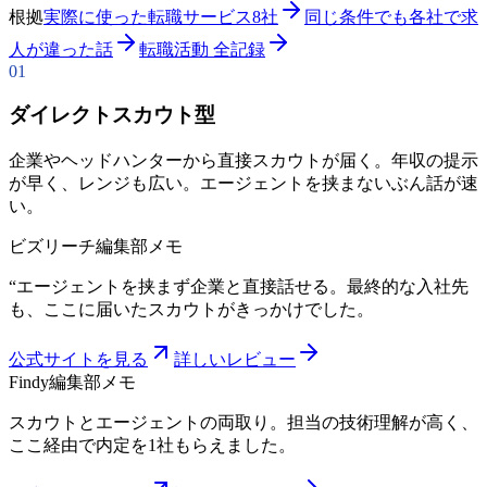
根拠
実際に使った転職サービス8社
同じ条件でも各社で求
人が違った話
転職活動 全記録
01
ダイレクトスカウト型
企業やヘッドハンターから直接スカウトが届く。年収の提示
が早く、レンジも広い。エージェントを挟まないぶん話が速
い。
ビズリーチ
編集部メモ
“
エージェントを挟まず企業と直接話せる。最終的な入社先
も、ここに届いたスカウトがきっかけでした。
公式サイトを見る
詳しいレビュー
Findy
編集部メモ
スカウトとエージェントの両取り。担当の技術理解が高く、
ここ経由で内定を1社もらえました。