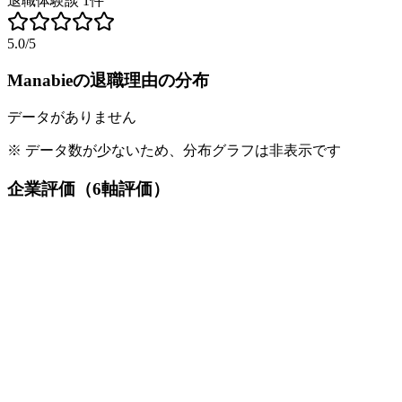
退職体験談
1
件
5.0
/5
Manabie
の退職理由の分布
データがありません
※ データ数が少ないため、分布グラフは非表示です
企業評価（6軸評価）