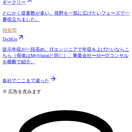
ギークリー
とにかく提案数が多い。視野を一気に広げたいフェーズで一
番役立ちました。
特化型
TechGo
提示年収が一段高め。ITエンジニアで年収を上げたいならこ
ちら（母体はMyVisionと同じ）。事業会社〜SI〜ITコンサル
を横断で紹介。
各社でここまで違った
※ 広告を含みます