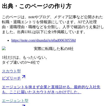
出典・このページの作り方
このページは、noteやブログ、メディア記事など公開された
転職・退職エントリを情報源にしています。AIで入社理
由・退職理由・職種などを分類し、人手で確認のうえ集計し
ました。出典URLは以下に全1件掲載しています。
https://note.com/shundai/n/n0ad00630558d
実際に転職した私の8社
1社だけは、もったいない。
タイプ違いの
3〜4社
で
スカウト型
ビズリーチ
エージェントを挟まず企業と直接話せる。最終的な入社先
も、ここに届いたスカウトがきっかけでした。
エージェント型