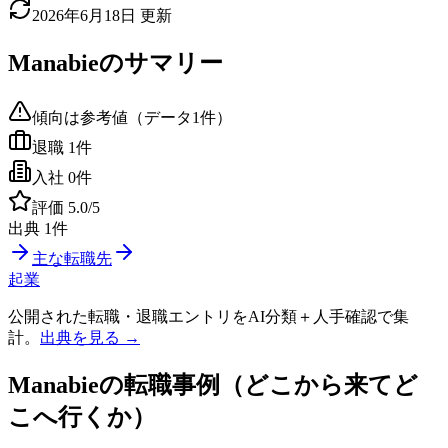
2026年6月18日
更新
Manabie
のサマリー
傾向は参考値（データ
1
件）
退職
1
件
入社
0
件
評価
5.0
/5
出典
1
件
主な転職先
起業
公開された転職・退職エントリをAI分類＋人手確認で集
計。
出典を見る →
Manabie
の転職事例（どこから来てど
こへ行くか）