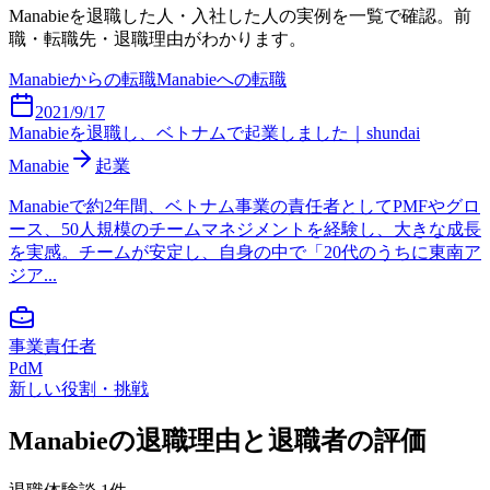
Manabie
を退職した人・入社した人の実例を一覧で確認。前
職・転職先・退職理由がわかります。
Manabie
からの転職
Manabie
への転職
2021/9/17
Manabieを退職し、ベトナムで起業しました｜shundai
Manabie
起業
Manabieで約2年間、ベトナム事業の責任者としてPMFやグロ
ース、50人規模のチームマネジメントを経験し、大きな成長
を実感。チームが安定し、自身の中で「20代のうちに東南ア
ジア...
事業責任者
PdM
新しい役割・挑戦
Manabie
の退職理由と退職者の評価