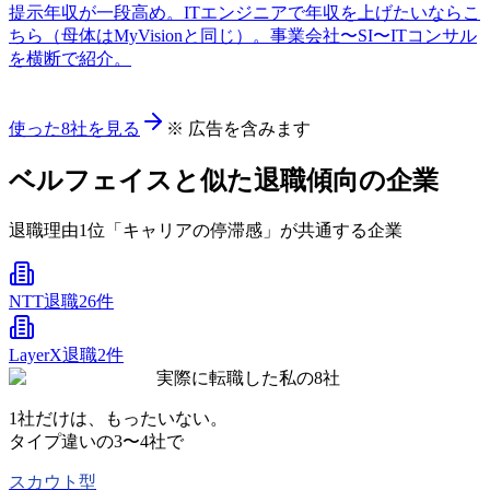
提示年収が一段高め。ITエンジニアで年収を上げたいならこ
ちら（母体はMyVisionと同じ）。事業会社〜SI〜ITコンサル
を横断で紹介。
使った8社を見る
※ 広告を含みます
ベルフェイスと似た退職傾向の企業
退職理由1位「キャリアの停滞感」が共通する企業
NTT
退職26件
LayerX
退職2件
実際に転職した私の8社
1社だけは、もったいない。
タイプ違いの
3〜4社
で
スカウト型