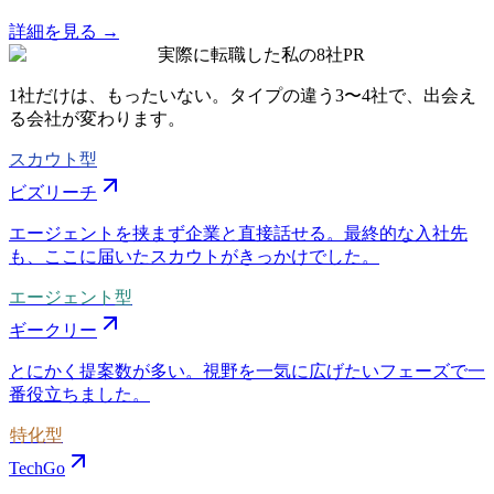
詳細を見る →
実際に転職した私の8社
PR
1社だけは、もったいない。タイプの違う
3〜4社
で、出会え
る会社が変わります。
スカウト型
ビズリーチ
エージェントを挟まず企業と直接話せる。最終的な入社先
も、ここに届いたスカウトがきっかけでした。
エージェント型
ギークリー
とにかく提案数が多い。視野を一気に広げたいフェーズで一
番役立ちました。
特化型
TechGo