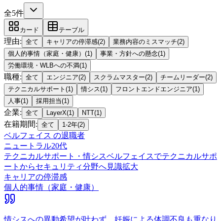
全5件
カード
テーブル
理由
:
全て
キャリアの停滞感
(
2
)
業務内容のミスマッチ
(
2
)
個人的事情（家庭・健康）
(
1
)
事業・方針への懸念
(
1
)
労働環境・WLBへの不満
(
1
)
職種
:
全て
エンジニア
(
2
)
スクラムマスター
(
2
)
チームリーダー
(
2
)
テクニカルサポート
(
1
)
情シス
(
1
)
フロントエンドエンジニア
(
1
)
人事
(
1
)
採用担当
(
1
)
企業
:
全て
LayerX
(
1
)
NTT
(
1
)
在籍期間
:
全て
1-2年
(
2
)
ベルフェイス
の退職者
ニュートラル
20代
テクニカルサポート・情シス
ベルフェイスでテクニカルサポ
ートからセキュリティ分野へ見識拡大
キャリアの停滞感
個人的事情（家庭・健康）
情シスへの異動希望が叶わず、妊娠による体調不良も重なり