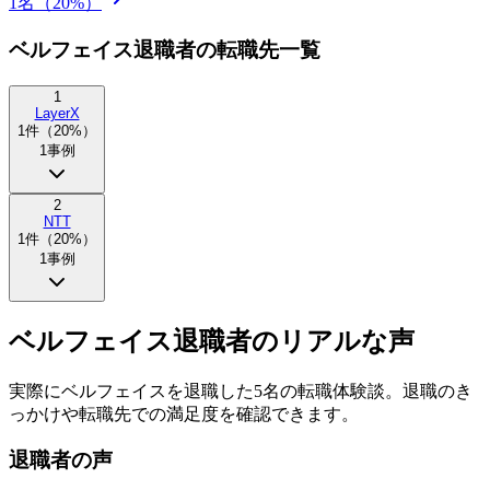
1
名（
20
%）
ベルフェイス退職者の転職先一覧
1
LayerX
1
件（
20
%）
1
事例
2
NTT
1
件（
20
%）
1
事例
ベルフェイス退職者のリアルな声
実際にベルフェイスを退職した5名の転職体験談。退職のき
っかけや転職先での満足度を確認できます。
退職者の声