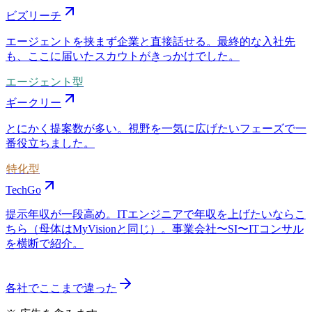
ビズリーチ
エージェントを挟まず企業と直接話せる。最終的な入社先
も、ここに届いたスカウトがきっかけでした。
エージェント型
ギークリー
とにかく提案数が多い。視野を一気に広げたいフェーズで一
番役立ちました。
特化型
TechGo
提示年収が一段高め。ITエンジニアで年収を上げたいならこ
ちら（母体はMyVisionと同じ）。事業会社〜SI〜ITコンサル
を横断で紹介。
各社でここまで違った