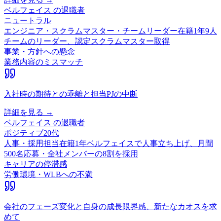
ベルフェイス
の退職者
ニュートラル
エンジニア・スクラムマスター・チームリーダー
在籍
1
年
9人
チームのリーダー、認定スクラムマスター取得
事業・方針への懸念
業務内容のミスマッチ
入社時の期待との乖離と担当PJの中断
詳細を見る →
ベルフェイス
の退職者
ポジティブ
20代
人事・採用担当
在籍
1
年
ベルフェイスで人事立ち上げ、月間
500名応募・全社メンバーの8割を採用
キャリアの停滞感
労働環境・WLBへの不満
会社のフェーズ変化と自身の成長限界感、新たなカオスを求
めて