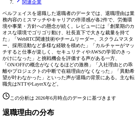
関連企業
ベルフェイスを退職した退職者のデータでは、退職理由は業
務内容のミスマッチやキャリアの停滞感が各2件で、労働環
境や事業・方針への懸念が続く。レビューには「創業期のカ
オスな環境でゴリゴリ動け、社長直下で大きな裁量を持て
た」「WebRTC関連技術やチームリーダー、スクラムマスタ
ー、採用活動など多様な経験を積めた」「カルチャーがマッ
チすると仕事が楽しく、セキュリティやAWSの学習のきっ
かけになった」と挑戦機会を評価する声がある一方、
「ON/OFFの概念がなくなるほどの激務」「入社理由との乖
離やプロジェクトの中断で在籍理由がなくなった」「異動希
望が叶わなかった」といった声が退職の背景にある。主な転
職先はNTTやLayerXなど。
この分析は
2026年6月
時点のデータに基づきます
退職理由の分布