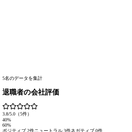
5
名のデータを集計
退職者の会社評価
3.8
/5.0
（
5
件）
40%
60%
ポジティブ
2
件
ニュートラル
3
件
ネガティブ
0
件