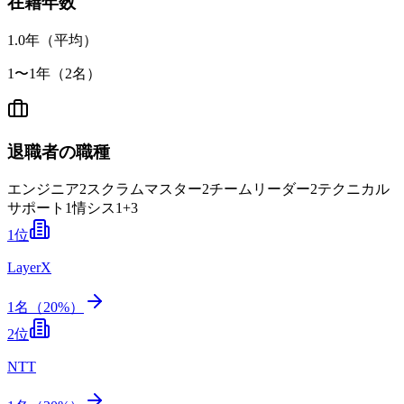
在籍年数
1.0
年（平均）
1
〜
1
年（
2
名）
退職者の職種
エンジニア
2
スクラムマスター
2
チームリーダー
2
テクニカル
サポート
1
情シス
1
+
3
1
位
LayerX
1
名（
20
%）
2
位
NTT