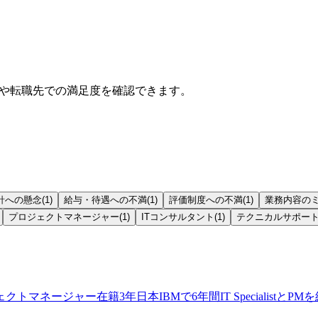
けや転職先での満足度を確認できます。
針への懸念
(
1
)
給与・待遇への不満
(
1
)
評価制度への不満
(
1
)
業務内容の
プロジェクトマネージャー
(
1
)
ITコンサルタント
(
1
)
テクニカルサポー
ェクトマネージャー
在籍
3
年
日本IBMで6年間IT Specialis