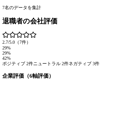
7
名のデータを集計
退職者の会社評価
2.7
/5.0
（
7
件）
29%
29%
42%
ポジティブ
2
件
ニュートラル
2
件
ネガティブ
3
件
企業評価（6軸評価）