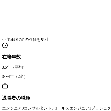
※ 退職者
7
名の評価を集計
在籍年数
3.5
年（平均）
3
〜
4
年（
2
名）
退職者の職種
エンジニア
3
コンサルタント
3
セールスエンジニア
1
プロジェク