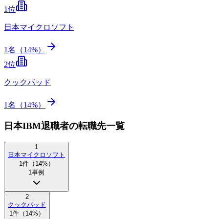
1
位
日本マイクロソフト
1
名（
14
%）
2
位
クックパッド
1
名（
14
%）
日本IBM退職者の転職先一覧
1
日本マイクロソフト
1
件（
14
%）
1
事例
2
クックパッド
1
件（
14
%）