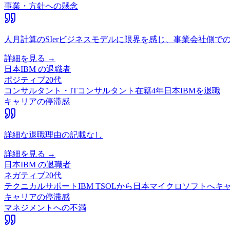
事業・方針への懸念
人月計算のSIerビジネスモデルに限界を感じ、事業会社側
詳細を見る →
日本IBM
の退職者
ポジティブ
20代
コンサルタント・ITコンサルタント
在籍
4
年
日本IBMを退職
キャリアの停滞感
詳細な退職理由の記載なし
詳細を見る →
日本IBM
の退職者
ネガティブ
20代
テクニカルサポート
IBM TSOLから日本マイクロソフトへ
キャリアの停滞感
マネジメントへの不満