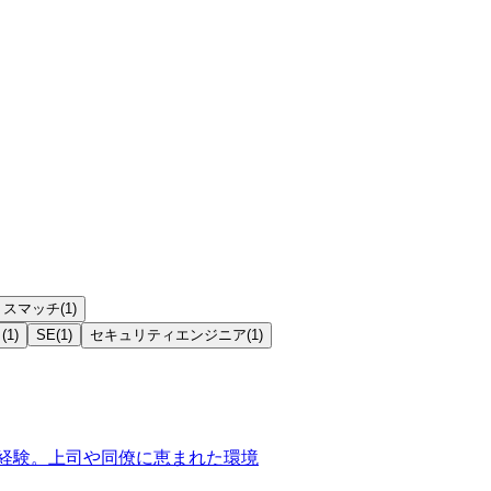
ミスマッチ
(
1
)
ト
(
1
)
SE
(
1
)
セキュリティエンジニア
(
1
)
tとPMを経験。上司や同僚に恵まれた環境