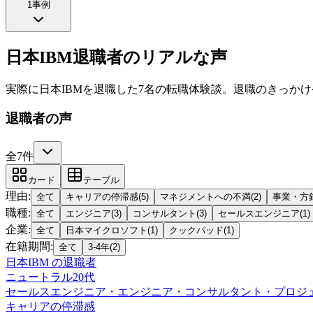
1
事例
日本IBM退職者のリアルな声
実際に日本IBMを退職した7名の転職体験談。退職のきっか
退職者の声
全7件
カード
テーブル
理由
:
全て
キャリアの停滞感
(
5
)
マネジメントへの不満
(
2
)
事業・方
職種
:
全て
エンジニア
(
3
)
コンサルタント
(
3
)
セールスエンジニア
(
1
)
企業
:
全て
日本マイクロソフト
(
1
)
クックパッド
(
1
)
在籍期間
:
全て
3-4年
(
2
)
日本IBM
の退職者
ニュートラル
20代
セールスエンジニア・エンジニア・コンサルタント・プロジ
キャリアの停滞感