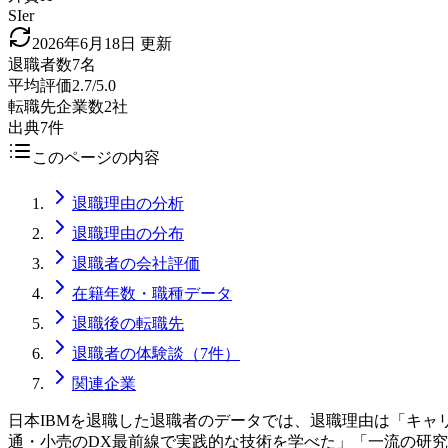
SIer
2026年6月18日
更新
退職者数
7名
平均評価
2.7/5.0
転職先企業数
2社
出典
7件
このページの内容
退職理由の分析
退職理由の分布
退職者の会社評価
在籍年数・職種データ
退職後の転職先
退職者の体験談（7件）
関連企業
日本IBMを退職した退職者のデータでは、退職理由は「キャ
通・小売のDX最前線で実践的な技術を学べた」「一流の研究