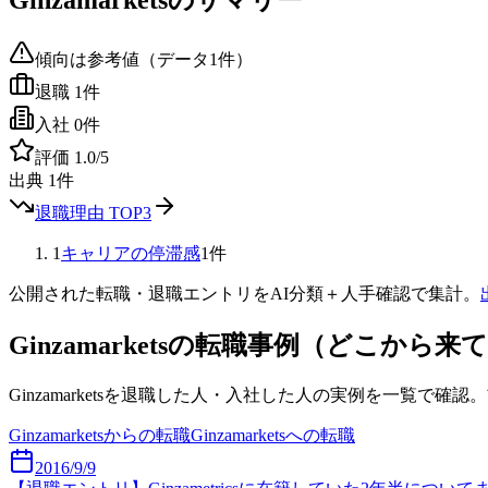
Ginzamarkets
のサマリー
傾向は参考値（データ
1
件）
退職
1
件
入社
0
件
評価
1.0
/5
出典
1
件
退職理由 TOP3
1
キャリアの停滞感
1
件
公開された転職・退職エントリをAI分類＋人手確認で集計。
Ginzamarkets
の転職事例（どこから来
Ginzamarkets
を退職した人・入社した人の実例を一覧で確認。
Ginzamarkets
からの転職
Ginzamarkets
への転職
2016/9/9