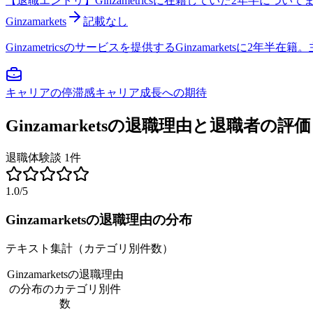
【退職エントリ】Ginzametricsに在籍していた2年半についてまとめました 
Ginzamarkets
記載なし
Ginzametricsのサービスを提供するGinzamarket
キャリアの停滞感
キャリア成長への期待
Ginzamarkets
の退職理由と退職者の評価
退職体験談
1
件
1.0
/5
Ginzamarkets
の退職理由の分布
テキスト集計（カテゴリ別件数）
Ginzamarketsの退職理由
の分布
のカテゴリ別件
数