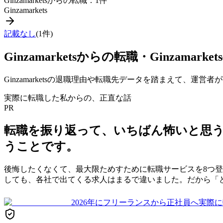
Ginzamarkets
からの転職：
1
件
Ginzamarkets
記載なし
(
1
件)
Ginzamarkets
からの転職・
Ginzamarkets
Ginzamarkets
の退職理由や転職先データを踏まえて、運営者が
実際に転職した私からの、正直な話
PR
転職を振り返って、いちばん怖いと思
うことです。
後悔したくなくて、最大限ためすために転職サービスを8つ
しても、各社で出てくる求人はまるで違いました。だから「
2026年にフリーランスから正社員へ実際に転職