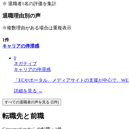
※ 退職者
1
名の評価を集計
退職理由別の声
※複数理由がある場合は重複表示
1
件
キャリアの停滞感
0
ネガティブ
キャリアの停滞感
「
ECやポータル、メディアサイトの支援が中心で、W
詳細を見る →
すべての
退職者
の声を見る (
1
件)
転職先と前職