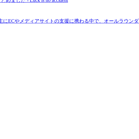
- Luck is no accident
sに2年半在籍。主にECやメディアサイトの支援に携わる中で、オールラ