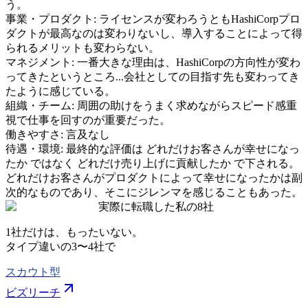
う。
事業・プロダクト
:
ライセンスが変わろうともHashiCorpプロ
ダクトが最高なのは変わりないし、導入することによって得
られるメリットも変わらない。
マネジメント
:
一番大きな理由は、HashiCorpの方向性が変わ
ってきたというところ...会社としての目指す先も変わってき
たように感じている。
組織・チーム
:
周囲の助けをうまく求めながらスピード感重
視で仕事を回すのが重要だった。
働きやすさ
:
言及なし
待遇・環境
:
最終的な評価は どれだけお客さんが幸せになっ
たか ではなく どれだけ売り上げに貢献したか で下される。
どれだけお客さんがプロダクトによって幸せになったかは副
次的なものであり、そこにジレンマを感じることもあった。
実際に転職した私の8社
1社だけは、もったいない。
タイプ違いの
3〜4社
で
スカウト型
ビズリーチ