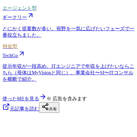
エージェント型
ギークリー
とにかく提案数が多い。視野を一気に広げたいフェーズで一
番役立ちました。
特化型
TechGo
提示年収が一段高め。ITエンジニアで年収を上げたいならこ
ちら（母体はMyVisionと同じ）。事業会社〜SI〜ITコンサル
を横断で紹介。
使った8社を見る
※ 広告を含みます
元記事を読む
共有