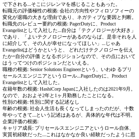
で下される...そこにジレンマを感じることもあった。
転職元の評価極性の根拠:
会社の方向性やフィロソフィーの
変化が退職の大きな理由であり、ネガティブな要因と判断。
転職先のレビュー要約の根拠:
PagerDutyに、Product
Evangelistとして入社した...自分は「テクノロジーが大好き」
であり、「よいテクノロジーがあるのならば、是非それを人
に紹介して、その人が幸せになってほしい」...じゃあ
Evangelistはどうかというと、 どれだけテクノロジーを伝え
たか=自分の評価 となるポジションなので、その点において
はうってつけのポジションだといえる。
職種の根拠:
Senior Solutions Engineerという、いわゆ るプリ
セールスエンジニアというロール...PagerDutyに、Product
Evangelistとして入社した。
在籍年数の根拠:
HashiCorp Japanに入社したのは2021年9月。
なので、おおよそ2年と1ヶ月勤務したことになる。
性別の根拠:
性別に関する記述なし
年齢の根拠:
社会人生活も長くなってしまったのだが、十数
年やってきて...という記述はあるが、具体的な年代は不明。
企業評価の根拠:
キャリア成長
:
プリセールスエンジニアというロール自体、
実質初経験だった...これはなかなか良い経験だったように思