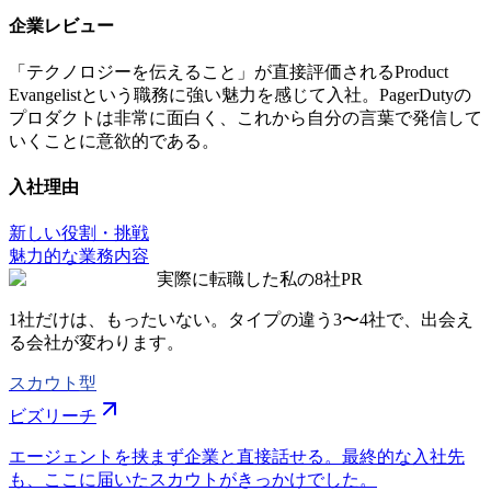
企業レビュー
「テクノロジーを伝えること」が直接評価されるProduct
Evangelistという職務に強い魅力を感じて入社。PagerDutyの
プロダクトは非常に面白く、これから自分の言葉で発信して
いくことに意欲的である。
入社理由
新しい役割・挑戦
魅力的な業務内容
実際に転職した私の8社
PR
1社だけは、もったいない。タイプの違う
3〜4社
で、出会え
る会社が変わります。
スカウト型
ビズリーチ
エージェントを挟まず企業と直接話せる。最終的な入社先
も、ここに届いたスカウトがきっかけでした。