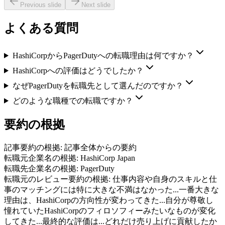
Previous slide
Next slide
よくある質問
HashiCorpからPagerDutyへの転職理由は何ですか？
HashiCorpへの評価はどうでしたか？
なぜPagerDutyを転職先として選んだのですか？
どのような職種での転職ですか？
要約の根拠
記事要約の根拠:
記事全体からの要約
転職元企業名の根拠:
HashiCorp Japan
転職先企業名の根拠:
PagerDuty
転職元のレビュー要約の根拠:
仕事内容や自身のスキルと仕
事のマッチングには特に大きな不満はなかった...一番大きな
理由は、HashiCorpの方向性が変わってきた...自分が尊敬し
憧れていたHashiCorpのフィロソフィーみたいなものが変化
してきた...最終的な評価は...どれだけ売り上げに貢献したか