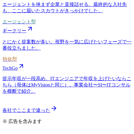
エージェントを挟まず企業と直接話せる。最終的な入社先
も、ここに届いたスカウトがきっかけでした。
エージェント型
ギークリー
とにかく提案数が多い。視野を一気に広げたいフェーズで一
番役立ちました。
特化型
TechGo
提示年収が一段高め。ITエンジニアで年収を上げたいならこ
ちら（母体はMyVisionと同じ）。事業会社〜SI〜ITコンサル
を横断で紹介。
各社でここまで違った
※ 広告を含みます