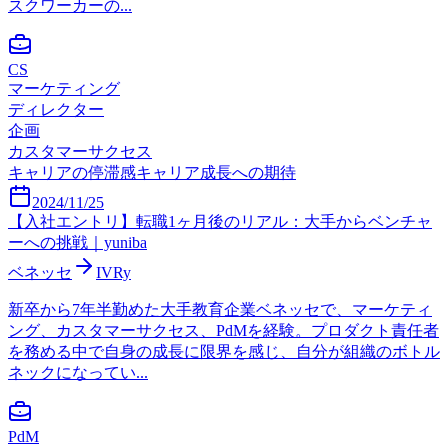
スクワーカーの...
CS
マーケティング
ディレクター
企画
カスタマーサクセス
キャリアの停滞感
キャリア成長への期待
2024/11/25
【入社エントリ】転職1ヶ月後のリアル：大手からベンチャ
ーへの挑戦｜yuniba
ベネッセ
IVRy
新卒から7年半勤めた大手教育企業ベネッセで、マーケティ
ング、カスタマーサクセス、PdMを経験。プロダクト責任者
を務める中で自身の成長に限界を感じ、自分が組織のボトル
ネックになってい...
PdM