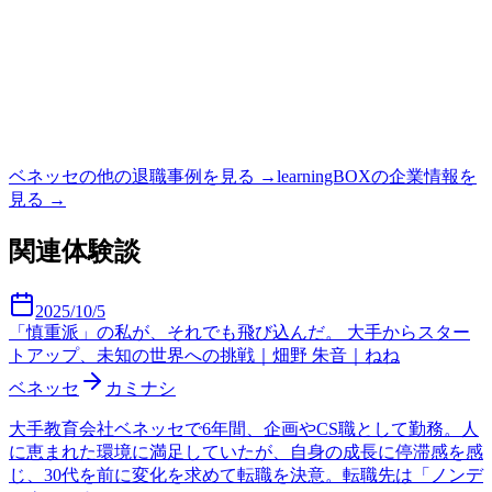
ベネッセ
の他の退職事例を見る →
learningBOX
の企業情報を
見る →
関連体験談
2025/10/5
「慎重派」の私が、それでも飛び込んだ。 大手からスター
トアップ、未知の世界への挑戦｜畑野 朱音｜ねね
ベネッセ
カミナシ
大手教育会社ベネッセで6年間、企画やCS職として勤務。人
に恵まれた環境に満足していたが、自身の成長に停滞感を感
じ、30代を前に変化を求めて転職を決意。転職先は「ノンデ