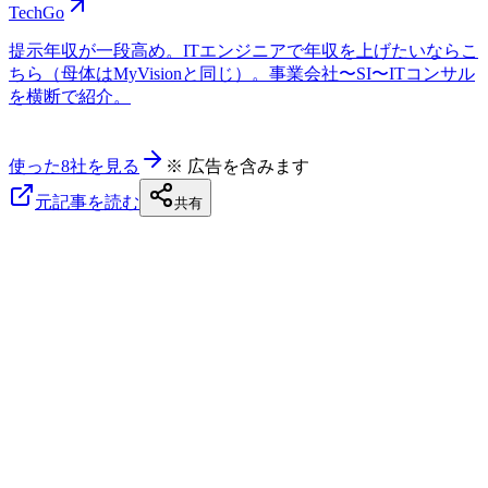
TechGo
提示年収が一段高め。ITエンジニアで年収を上げたいならこ
ちら（母体はMyVisionと同じ）。事業会社〜SI〜ITコンサル
を横断で紹介。
使った8社を見る
※ 広告を含みます
元記事を読む
共有