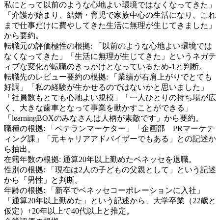
私にとって以前のような心地よい環境ではなくなってきた」
「介護が始まり、結婚・育児で家族中心の生活になり、これ
まで仕事だけに費やしてきた生活に無理が生じてきました」
から要約。
転職元の評価極性の根拠:
「以前のような心地よい環境では
なくなってきた」「生活に無理が生じてきた」というネガテ
ィブな変化が転職のきっかけとなっているため-1と判断。
転職先のレビュー要約の根拠:
「業績が右肩上がりでとても
好調」「私の経験が生かせるのではないかと思いました」
「社員数もとても心地よい規模」「一人ひとりの持ち場が広
く、大きな歯車となって事業を動かすことができる」
「learningBOXのみなさんは人柄が素敵です」から要約。
職種の根拠:
「ベテランマーケター」「企画部 PRマーケテ
ィング課」「元キャリアアドバイザーでもある」との記述か
ら抽出。
在籍年数の根拠:
通算20年以上勤めたベネッセを退職。
性別の根拠:
「現在は2人の子どもの父親として」という記述
から「男性」と判断。
年齢の根拠:
「新卒でベネッセコーポレーションに入社」
「通算20年以上勤めた」という記述から、大学卒業（22歳と
仮定）+20年以上で40代以上と推定。