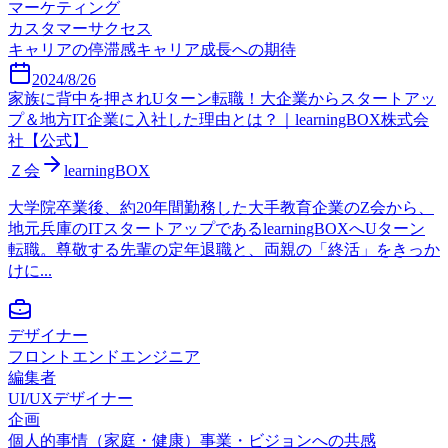
マーケティング
カスタマーサクセス
キャリアの停滞感
キャリア成長への期待
2024/8/26
家族に背中を押されUターン転職！大企業からスタートアッ
プ＆地方IT企業に入社した理由とは？｜learningBOX株式会
社【公式】
Ｚ会
learningBOX
大学院卒業後、約20年間勤務した大手教育企業のZ会から、
地元兵庫のITスタートアップであるlearningBOXへUターン
転職。尊敬する先輩の定年退職と、両親の「終活」をきっか
けに...
デザイナー
フロントエンドエンジニア
編集者
UI/UXデザイナー
企画
個人的事情（家庭・健康）
事業・ビジョンへの共感