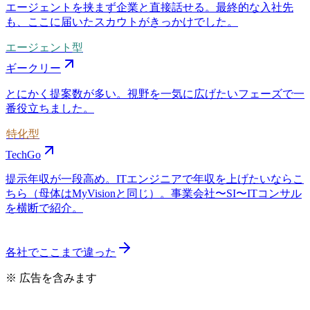
エージェントを挟まず企業と直接話せる。最終的な入社先
も、ここに届いたスカウトがきっかけでした。
エージェント型
ギークリー
とにかく提案数が多い。視野を一気に広げたいフェーズで一
番役立ちました。
特化型
TechGo
提示年収が一段高め。ITエンジニアで年収を上げたいならこ
ちら（母体はMyVisionと同じ）。事業会社〜SI〜ITコンサル
を横断で紹介。
各社でここまで違った
※ 広告を含みます