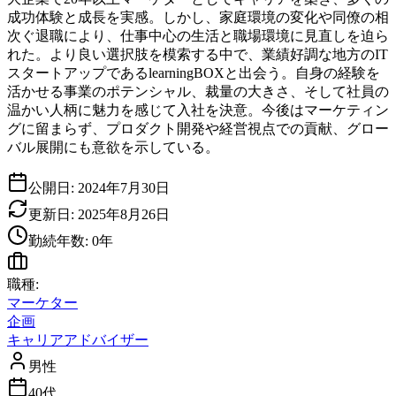
成功体験と成長を実感。しかし、家庭環境の変化や同僚の相
次ぐ退職により、仕事中心の生活と職場環境に見直しを迫ら
れた。より良い選択肢を模索する中で、業績好調な地方のIT
スタートアップであるlearningBOXと出会う。自身の経験を
活かせる事業のポテンシャル、裁量の大きさ、そして社員の
温かい人柄に魅力を感じて入社を決意。今後はマーケティン
グに留まらず、プロダクト開発や経営視点での貢献、グロー
バル展開にも意欲を示している。
公開日:
2024年7月30日
更新日:
2025年8月26日
勤続年数:
0
年
職種:
マーケター
企画
キャリアアドバイザー
男性
40代