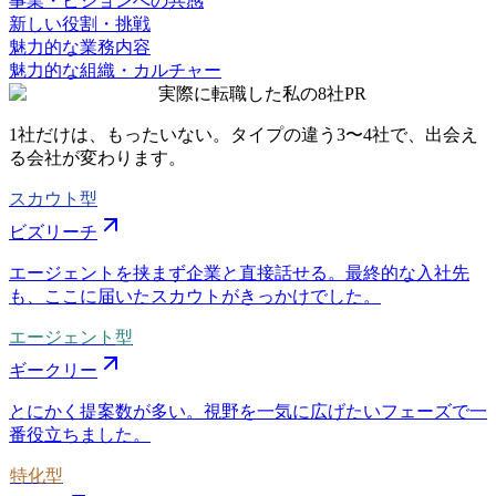
事業・ビジョンへの共感
新しい役割・挑戦
魅力的な業務内容
魅力的な組織・カルチャー
実際に転職した私の8社
PR
1社だけは、もったいない。タイプの違う
3〜4社
で、出会え
る会社が変わります。
スカウト型
ビズリーチ
エージェントを挟まず企業と直接話せる。最終的な入社先
も、ここに届いたスカウトがきっかけでした。
エージェント型
ギークリー
とにかく提案数が多い。視野を一気に広げたいフェーズで一
番役立ちました。
特化型