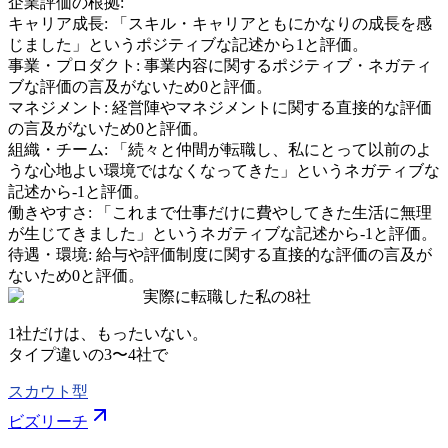
企業評価の根拠:
キャリア成長
:
「スキル・キャリアともにかなりの成長を感
じました」というポジティブな記述から1と評価。
事業・プロダクト
:
事業内容に関するポジティブ・ネガティ
ブな評価の言及がないため0と評価。
マネジメント
:
経営陣やマネジメントに関する直接的な評価
の言及がないため0と評価。
組織・チーム
:
「続々と仲間が転職し、私にとって以前のよ
うな心地よい環境ではなくなってきた」というネガティブな
記述から-1と評価。
働きやすさ
:
「これまで仕事だけに費やしてきた生活に無理
が生じてきました」というネガティブな記述から-1と評価。
待遇・環境
:
給与や評価制度に関する直接的な評価の言及が
ないため0と評価。
実際に転職した私の8社
1社だけは、もったいない。
タイプ違いの
3〜4社
で
スカウト型
ビズリーチ