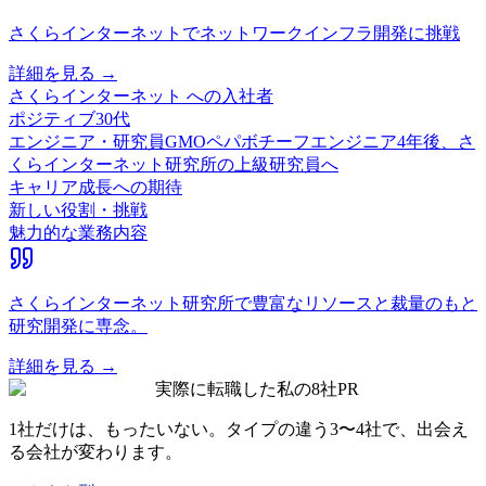
さくらインターネットでネットワークインフラ開発に挑戦
詳細を見る →
さくらインターネット
への入社者
ポジティブ
30代
エンジニア・研究員
GMOペパボチーフエンジニア4年後、さ
くらインターネット研究所の上級研究員へ
キャリア成長への期待
新しい役割・挑戦
魅力的な業務内容
さくらインターネット研究所で豊富なリソースと裁量のもと
研究開発に専念。
詳細を見る →
実際に転職した私の8社
PR
1社だけは、もったいない。タイプの違う
3〜4社
で、出会え
る会社が変わります。