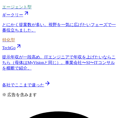
エージェント型
ギークリー
とにかく提案数が多い。視野を一気に広げたいフェーズで一
番役立ちました。
特化型
TechGo
提示年収が一段高め。ITエンジニアで年収を上げたいならこ
ちら（母体はMyVisionと同じ）。事業会社〜SI〜ITコンサル
を横断で紹介。
各社でここまで違った
※ 広告を含みます