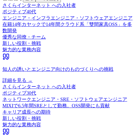
さくらインターネット
への入社者
ポジティブ
40代
エンジニア・インフラエンジニア・ソフトウェアエンジニア
在籍
14
年
カヤックで14年間クラウド系「雙間家具OSS」を多
数開発
優秀な同僚・チーム
新しい役割・挑戦
魅力的な業務内容
知人の誘いとエンジニア向けのものづくりへの挑戦
詳細を見る →
さくらインターネット
への入社者
ポジティブ
30代
ネットワークエンジニア・SRE・ソフトウェアエンジニア
MIXIで6.5年間SREとして勤務。OSS開発にも貢献
キャリア成長への期待
新しい役割・挑戦
魅力的な業務内容