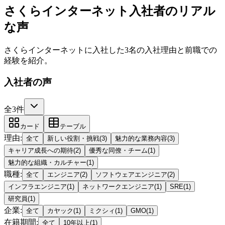
さくらインターネット入社者のリアル
な声
さくらインターネットに入社した3名の入社理由と前職での
経験を紹介。
入社者の声
全3件
カード
テーブル
理由
:
全て
新しい役割・挑戦
(
3
)
魅力的な業務内容
(
3
)
キャリア成長への期待
(
2
)
優秀な同僚・チーム
(
1
)
魅力的な組織・カルチャー
(
1
)
職種
:
全て
エンジニア
(
2
)
ソフトウェアエンジニア
(
2
)
インフラエンジニア
(
1
)
ネットワークエンジニア
(
1
)
SRE
(
1
)
研究員
(
1
)
企業
:
全て
カヤック
(
1
)
ミクシィ
(
1
)
GMO
(
1
)
在籍期間
:
全て
10年以上
(
1
)