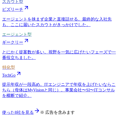
スカウト型
ビズリーチ
エージェントを挟まず企業と直接話せる。最終的な入社先
も、ここに届いたスカウトがきっかけでした。
エージェント型
ギークリー
とにかく提案数が多い。視野を一気に広げたいフェーズで一
番役立ちました。
特化型
TechGo
提示年収が一段高め。ITエンジニアで年収を上げたいならこ
ちら（母体はMyVisionと同じ）。事業会社〜SI〜ITコンサル
を横断で紹介。
使った8社を見る
※ 広告を含みます