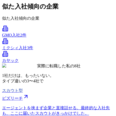
似た入社傾向の企業
似た入社傾向の企業
GMO
入社2件
ミクシィ
入社3件
カヤック
実際に転職した私の8社
1社だけは、もったいない。
タイプ違いの
3〜4社
で
スカウト型
ビズリーチ
エージェントを挟まず企業と直接話せる。最終的な入社先
も、ここに届いたスカウトがきっかけでした。