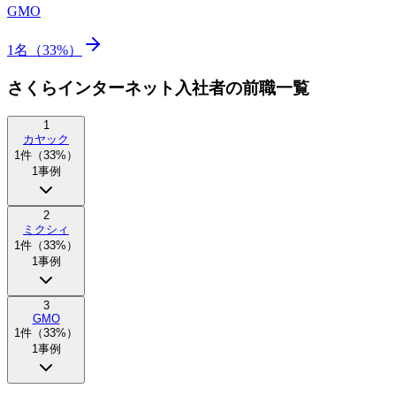
GMO
1
名（
33
%）
さくらインターネット入社者の前職一覧
1
カヤック
1
件（
33
%）
1
事例
2
ミクシィ
1
件（
33
%）
1
事例
3
GMO
1
件（
33
%）
1
事例