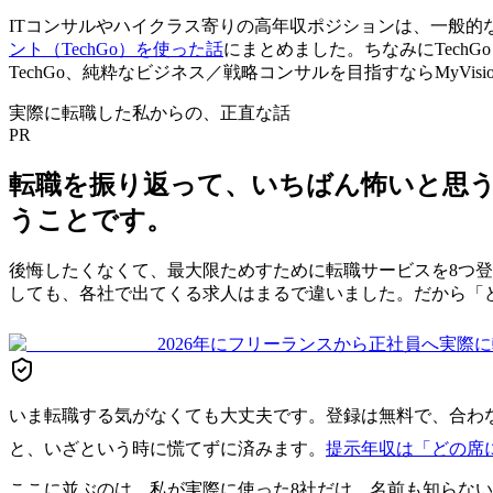
ITコンサルやハイクラス寄りの高年収ポジションは、一般
ント（TechGo）を使った話
にまとめました。ちなみにTechG
TechGo、純粋なビジネス／戦略コンサルを目指すならMyV
実際に転職した私からの、正直な話
PR
転職を振り返って、いちばん怖いと思
うことです。
後悔したくなくて、最大限ためすために転職サービスを8つ
しても、各社で出てくる求人はまるで違いました。だから「
2026年にフリーランスから正社員へ実際に転職
いま転職する気がなくても大丈夫です。登録は無料で、合わ
と、いざという時に慌てずに済みます。
提示年収は「どの席
ここに並ぶのは、私が実際に使った8社だけ。名前も知らな