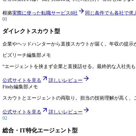
根拠
実際に使った転職サービス8社
同じ条件でも各社で求
01
ダイレクトスカウト型
企業やヘッドハンターから直接スカウトが届く。年収の提示
ビズリーチ
編集部メモ
“
エージェントを挟まず企業と直接話せる。最終的な入社先も
公式サイトを見る
詳しいレビュー
Findy
編集部メモ
スカウトとエージェントの両取り。担当の技術理解が高く、
公式サイトを見る
詳しいレビュー
02
総合・IT特化エージェント型