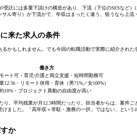
Ierや受託には多重下請けの構造があり、下流（下位のSESな
コンサル寄り）か下流かで、年収はまったく違う。狙うなら上流
際に来た求人の条件
あるかもしれません。でも今回の転職活動で実際に紹介された
働き方
モート可・育児/介護と両立支援・短時間勤務可
業12.5h・リモート併用・育休（男71%／女100%）
約10%・プロジェクト異動の自由度が高い
ったり、平均残業が月12.5時間だったり。担当者からは、案件
受けました。「高年収＝常駐・激務の一択」ではない、という
探すか