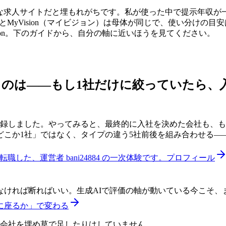
的な求人サイトだと埋もれがちです。私が使った中で提示年収が
oとMyVision（マイビジョン）は母体が同じで、使い分けの
ision。下のガイドから、自分の軸に近いほうを見てください。
うのは——
もし1社だけに絞っていたら、
登録しました。やってみると、最終的に入社を決めた会社も、も
どこか1社」ではなく、タイプの違う5社前後を組み合わせる—
した、運営者 bani24884 の一次体験です。
プロフィール
なければ断ればいい。生成AIで評価の軸が動いている今こそ、
に座るか」で変わる
い会社を埋め草で足したりはしていません。