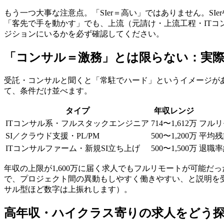
もう一つ大事な注意点。「SIer＝高い」ではありません。S
「客先で手を動かす」でも、上流（元請け・上流工程・IT
ジションにいるかを必ず確認してください。
「コンサル＝激務」とは限らない：実
受託・コンサルと聞くと「常駐でハード」というイメージが
て、条件だけ並べます。
タイプ
年収レンジ
ITコンサル系・フルスタックエンジニア
714〜1,612万
フルリ
SI／クラウド支援・PL/PM
500〜1,200万
平均残
ITコンサルファーム・新規SI立ち上げ
500〜1,500万
退職率
年収の上限が1,600万に届く求人でもフルリモートが可能だ
で、プロジェクト間の異動もしやすく働きやすい、と説明を
サル型ほど数字は上振れします）。
高年収・ハイクラス寄りの求人をどう