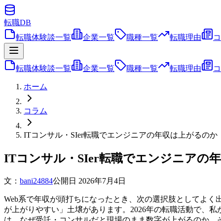
転職
DB
転職体験談一覧
企業一覧
職種一覧
転職理由
コ
転職体験談一覧
企業一覧
職種一覧
転職理由
コ
ホーム
コラム
ITコンサル・SIer転職でエンジニアの年収は上がるのか
ITコンサル・SIer転職でエンジニア
文：
bani24884
公開日
2026年7月4日
Web系で年収が頭打ちになったとき、次の選択肢としてよく出
が上がりやすい」土壌があります。2026年の転職活動で、
は、なぜ受託・コンサルだと現場のまま数字が上がるのか、