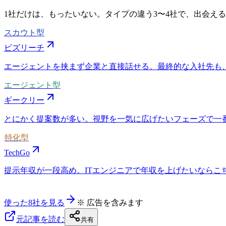
1社だけは、もったいない。タイプの違う
3〜4社
で、出会える
スカウト型
ビズリーチ
エージェントを挟まず企業と直接話せる。最終的な入社先も
エージェント型
ギークリー
とにかく提案数が多い。視野を一気に広げたいフェーズで一
特化型
TechGo
提示年収が一段高め。ITエンジニアで年収を上げたいならこちら
使った8社を見る
※ 広告を含みます
元記事を読む
共有