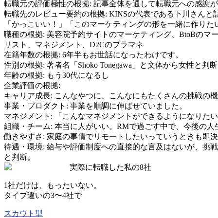
転職元の評価極性の根拠:
記事全体を通して転職元への感謝が
転職先のレビュー要約の根拠:
KINSの代表である下川さん
「かっこいい！」「このマーケティングの形を一緒に作りたい
職種の根拠:
美容院予約サイトのマーケティング、BtoBの
リスト、マネジメント、D2Cのブラマネ
在籍年数の根拠:
6年半もお世話になったわけです。
性別の根拠:
著者名「Shoko Tonegawa」と文体から女性と判
年齢の根拠:
もう30代になるし
企業評価の根拠:
キャリア成長
:
こんなやつに、こんなにもたくさんの挑戦の機
事業・プロダクト
:
事業を順調に伸ばせていました。
マネジメント
:
「こんなマネジメントができるようになりたい
組織・チーム
:
本当に人がいい。RMで過ごす中で、今後の人
働きやすさ
:
家庭の事情でリモートしたいっていうときも即決
待遇・環境
:
給与や評価制度への直接的な言及はないが、挑戦
と判断。
実際に転職した私の8社
1社だけは、もったいない。
タイプ違いの
3〜4社
で
スカウト型