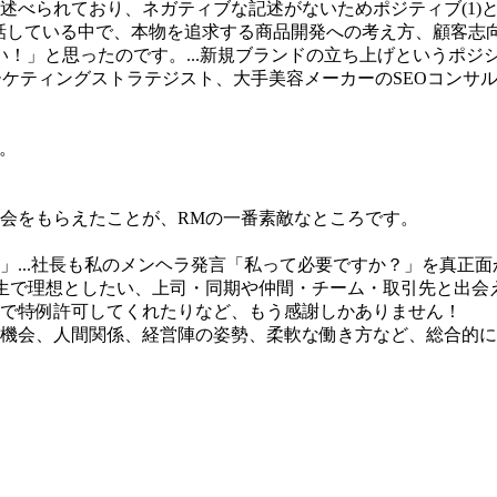
述べられており、ネガティブな記述がないためポジティブ(1)
と話している中で、本物を追求する商品開発への考え方、顧客志向
！」と思ったのです。...新規ブランドの立ち上げというポジ
マーケティングストラテジスト、大手美容メーカーのSEOコン
断。
会をもらえたことが、RMの一番素敵なところです。
」...社長も私のメンヘラ発言「私って必要ですか？」を真正
生で理想としたい、上司・同期や仲間・チーム・取引先と出会
で特例許可してくれたりなど、もう感謝しかありません！
機会、人間関係、経営陣の姿勢、柔軟な働き方など、総合的に非