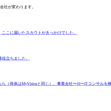
会社が変わります。
、ここに届いたスカウトがきっかけでした。
番役立ちました。
（母体はMyVisionと同じ）。事業会社〜SI〜ITコンサルを