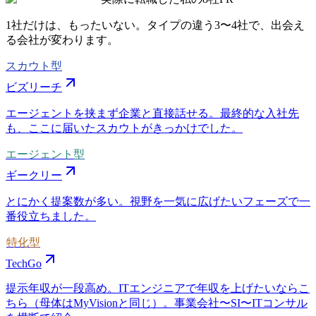
1社だけは、もったいない。タイプの違う
3〜4社
で、出会え
る会社が変わります。
スカウト型
ビズリーチ
エージェントを挟まず企業と直接話せる。最終的な入社先
も、ここに届いたスカウトがきっかけでした。
エージェント型
ギークリー
とにかく提案数が多い。視野を一気に広げたいフェーズで一
番役立ちました。
特化型
TechGo
提示年収が一段高め。ITエンジニアで年収を上げたいならこ
ちら（母体はMyVisionと同じ）。事業会社〜SI〜ITコンサル