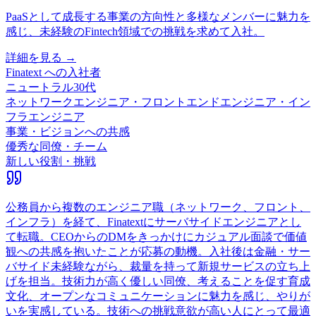
PaaSとして成長する事業の方向性と多様なメンバーに魅力を
感じ、未経験のFintech領域での挑戦を求めて入社。
詳細を見る →
Finatext
への入社者
ニュートラル
30代
ネットワークエンジニア・フロントエンドエンジニア・イン
フラエンジニア
事業・ビジョンへの共感
優秀な同僚・チーム
新しい役割・挑戦
公務員から複数のエンジニア職（ネットワーク、フロント、
インフラ）を経て、Finatextにサーバサイドエンジニアとし
て転職。CEOからのDMをきっかけにカジュアル面談で価値
観への共感を抱いたことが応募の動機。入社後は金融・サー
バサイド未経験ながら、裁量を持って新規サービスの立ち上
げを担当。技術力が高く優しい同僚、考えることを促す育成
文化、オープンなコミュニケーションに魅力を感じ、やりが
いを実感している。技術への挑戦意欲が高い人にとって最適