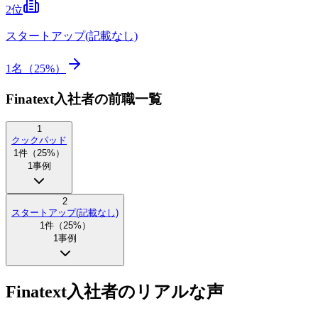
2
位
スタートアップ(記載なし)
1
名（
25
%）
Finatext入社者の前職一覧
1
クックパッド
1
件（
25
%）
1
事例
2
スタートアップ(記載なし)
1
件（
25
%）
1
事例
Finatext入社者のリアルな声