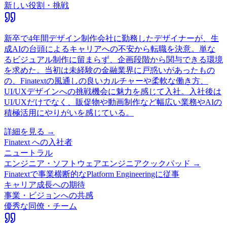
新しい役割・挑戦
新卒で4年間デザイン制作会社に勤務したデザイナーが、生
成AIの台頭によるキャリアへの不安から転職を決意。単な
るビジュアル制作に留まらず、企画段階から関与できる環境
を求めた。当初は未経験の金融業界に戸惑いがあったもの
の、Finatextの風通しの良いカルチャーや柔軟な働き方、
UI/UXデザインへの挑戦機会に魅力を感じて入社。入社後は
UI/UXだけでなく、販促物や動画制作など幅広い業務やAIの
積極活用にやりがいを感じている。
詳細を見る →
Finatext
への入社者
ニュートラル
エンジニア・ソフトウェアエンジニア
クックパッド →
Finatextで事業横断的なPlatform Engineeringに従事
キャリア成長への期待
事業・ビジョンへの共感
優秀な同僚・チーム