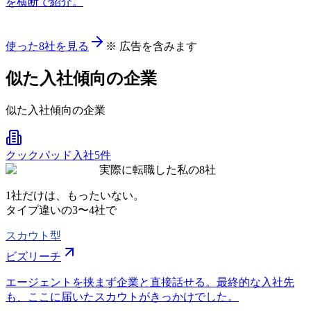
を横断で紹介。
使った8社を見る
※ 広告を含みます
似た入社傾向の企業
似た入社傾向の企業
クックパッド
入社5件
実際に転職した私の8社
1社だけは、もったいない。
タイプ違いの
3〜4社
で
スカウト型
ビズリーチ
エージェントを挟まず企業と直接話せる。最終的な入社先
も、ここに届いたスカウトがきっかけでした。