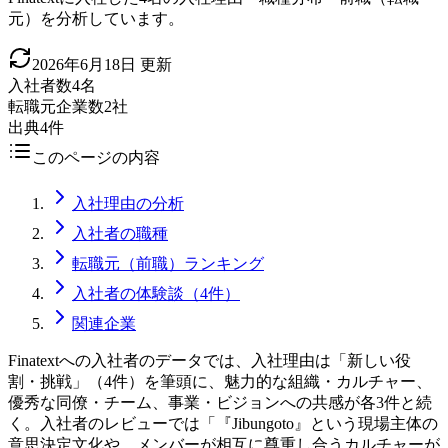
元）を分析しています。
2026年6月18日
更新
入社者数
4名
転職元企業数
2社
出典
4件
このページの内容
入社理由の分析
入社者の職種
転職元（前職）ランキング
入社者の体験談（4件）
関連企業
Finatextへの入社者のデータでは、入社理由は「新しい役
割・挑戦」（4件）を筆頭に、魅力的な組織・カルチャー、
優秀な同僚・チーム、事業・ビジョンへの共感が各3件と続
く。入社者のレビューでは「『Jibungoto』という現場主体の
意思決定文化や、メンバーが相互に尊重し合うカルチャーが