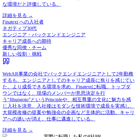
な環境だと評価している。
詳細を見る →
Finatext
への入社者
ネガティブ
30代
エンジニア・バックエンドエンジニア
キャリア成長への期待
優秀な同僚・チーム
新しい役割・挑戦
WebAR事業の会社でバックエンドエンジニアとして2年勤務
するも、エンジニアとしてのキャリア成長に焦りを感じてい
た。より成長できる環境を求め、Finatextに転職。トップダ
ウンではなく、現場のメンバーが意思決定を行
う“Jibungoto”というPrincipleや、相互尊重の文化に魅力を感
じ入社を決意。入社後はモダンな技術環境で成長を実感し、
大規模改修の提案や勉強会の企画など主体的に活動。キャリ
アへの迷いが消え、仕事に邁進している。
詳細を見る →
実際に転職した私の8社
PR