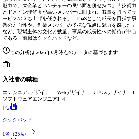
魅力で、大企業とベンチャーの良い面を併せ持つ」「技術力
とドメイン理解度が高いメンバーに囲まれ、裁量を持ってサ
ービスの立ち上げを任される」「PaaSとして成長を目指す事
業の方向性や、創業メンバーの多様な視点に魅力を感じた」
など、現場主体の文化と裁量、事業の成長性への期待が中心
である。前職はクックパッドなど。
この分析は
2026年6月
時点のデータに基づきます
入社者の職種
エンジニア
2
デザイナー
1
Webデザイナー
1
UI/UXデザイナー
1
ソフトウェアエンジニア
1
+
4
1
位
クックパッド
1
名（
25
%）