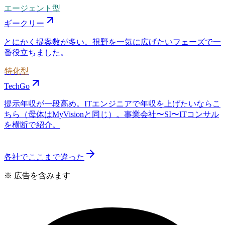
エージェント型
ギークリー
とにかく提案数が多い。視野を一気に広げたいフェーズで一
番役立ちました。
特化型
TechGo
提示年収が一段高め。ITエンジニアで年収を上げたいならこ
ちら（母体はMyVisionと同じ）。事業会社〜SI〜ITコンサル
を横断で紹介。
各社でここまで違った
※ 広告を含みます