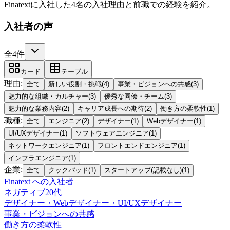
Finatextに入社した4名の入社理由と前職での経験を紹介。
入社者の声
全4件
カード
テーブル
理由
:
全て
新しい役割・挑戦
(
4
)
事業・ビジョンへの共感
(
3
)
魅力的な組織・カルチャー
(
3
)
優秀な同僚・チーム
(
3
)
魅力的な業務内容
(
2
)
キャリア成長への期待
(
2
)
働き方の柔軟性
(
1
)
職種
:
全て
エンジニア
(
2
)
デザイナー
(
1
)
Webデザイナー
(
1
)
UI/UXデザイナー
(
1
)
ソフトウェアエンジニア
(
1
)
ネットワークエンジニア
(
1
)
フロントエンドエンジニア
(
1
)
インフラエンジニア
(
1
)
企業
:
全て
クックパッド
(
1
)
スタートアップ(記載なし)
(
1
)
Finatext
への入社者
ネガティブ
20代
デザイナー・Webデザイナー・UI/UXデザイナー
事業・ビジョンへの共感
働き方の柔軟性