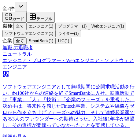
全2件
カード
テーブル
職種
:
全て
エンジニア
(
1
)
プログラマー
(
1
)
Webエンジニア
(
1
)
ソフトウェアエンジニア
(
1
)
ライター
(
1
)
企業
:
全て
SmartBank
(
1
)
LIG
(
1
)
無職
の退職者
ニュートラル
エンジニア・プログラマー・Webエンジニア・ソフトウェア
エンジニア
ソフトウェアエンジニアとして無職期間に公開求職活動を行
い、約100社からの連絡を経てSmartBankに入社。転職活動で
は「事業」「人」「技術」「企業のフェーズ」を重視した。
決め手は、将来性を感じたFintech事業、システムや組織をゼ
ロから作る立ち上げフェーズへの魅力、そして連続起業家で
ある3人のファウンダーへの期待だった。入社後1年半が経過
し、その選択が間違っていなかったことを実感している。
詳細を見る →