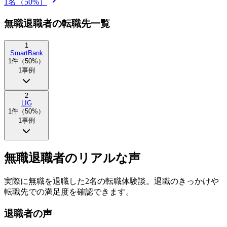
1
名（
50
%）
無職退職者の転職先一覧
1
SmartBank
1
件（
50
%）
1
事例
2
LIG
1
件（
50
%）
1
事例
無職退職者のリアルな声
実際に無職を退職した2名の転職体験談。退職のきっかけや
転職先での満足度を確認できます。
退職者の声