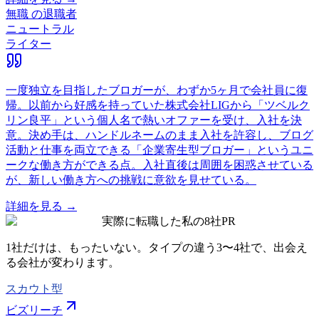
無職
の退職者
ニュートラル
ライター
一度独立を目指したブロガーが、わずか5ヶ月で会社員に復
帰。以前から好感を持っていた株式会社LIGから「ツベルク
リン良平」という個人名で熱いオファーを受け、入社を決
意。決め手は、ハンドルネームのまま入社を許容し、ブログ
活動と仕事を両立できる「企業寄生型ブロガー」というユニ
ークな働き方ができる点。入社直後は周囲を困惑させている
が、新しい働き方への挑戦に意欲を見せている。
詳細を見る →
実際に転職した私の8社
PR
1社だけは、もったいない。タイプの違う
3〜4社
で、出会え
る会社が変わります。
スカウト型
ビズリーチ