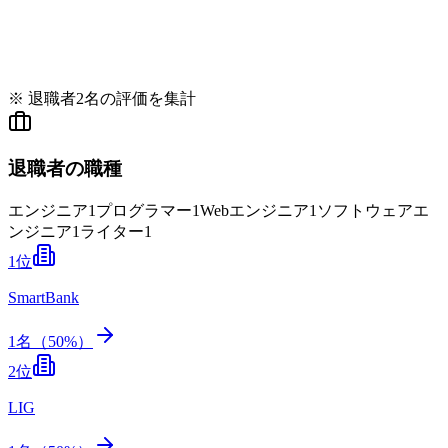
※ 退職者
2
名の評価を集計
退職者の職種
エンジニア
1
プログラマー
1
Webエンジニア
1
ソフトウェアエ
ンジニア
1
ライター
1
1
位
SmartBank
1
名（
50
%）
2
位
LIG