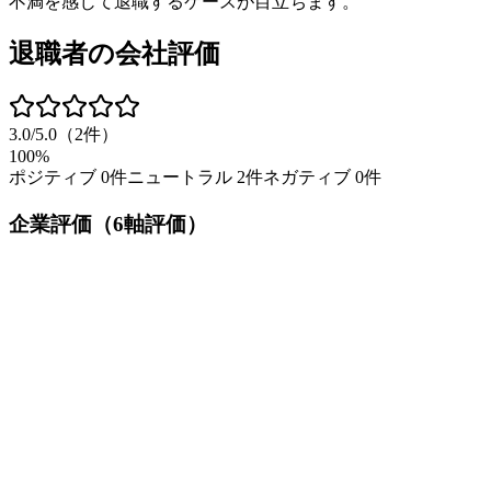
不満を感じて退職するケースが目立ちます。
退職者の会社評価
3.0
/5.0
（
2
件）
100%
ポジティブ
0
件
ニュートラル
2
件
ネガティブ
0
件
企業評価（6軸評価）