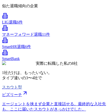
似た退職傾向の企業
LIG
退職6件
マネーフォワード
退職11件
SmartHR
退職6件
SmartBank
実際に転職した私の8社
1社だけは、もったいない。
タイプ違いの
3〜4社
で
スカウト型
ビズリーチ
エージェントを挟まず企業と直接話せる。最終的な入社先
も、ここに届いたスカウトがきっかけでした。