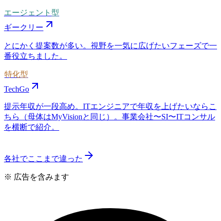
エージェント型
ギークリー
とにかく提案数が多い。視野を一気に広げたいフェーズで一
番役立ちました。
特化型
TechGo
提示年収が一段高め。ITエンジニアで年収を上げたいならこ
ちら（母体はMyVisionと同じ）。事業会社〜SI〜ITコンサル
を横断で紹介。
各社でここまで違った
※ 広告を含みます