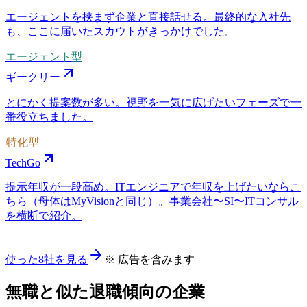
エージェントを挟まず企業と直接話せる。最終的な入社先
も、ここに届いたスカウトがきっかけでした。
エージェント型
ギークリー
とにかく提案数が多い。視野を一気に広げたいフェーズで一
番役立ちました。
特化型
TechGo
提示年収が一段高め。ITエンジニアで年収を上げたいならこ
ちら（母体はMyVisionと同じ）。事業会社〜SI〜ITコンサル
を横断で紹介。
使った8社を見る
※ 広告を含みます
無職と似た退職傾向の企業