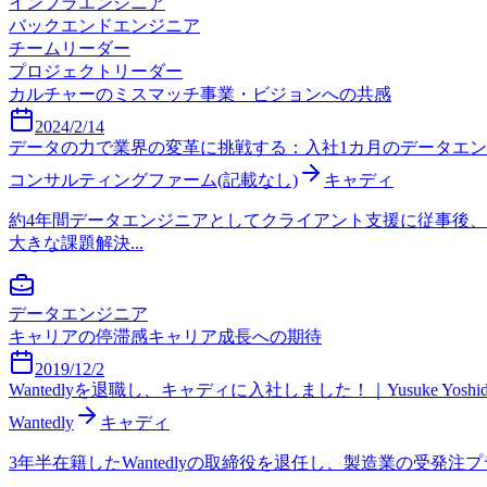
インフラエンジニア
バックエンドエンジニア
チームリーダー
プロジェクトリーダー
カルチャーのミスマッチ
事業・ビジョンへの共感
2024/2/14
データの力で業界の変革に挑戦する：入社1カ月のデータエンジニア
コンサルティングファーム(記載なし)
キャディ
約4年間データエンジニアとしてクライアント支援に従事後
大きな課題解決...
データエンジニア
キャリアの停滞感
キャリア成長への期待
2019/12/2
Wantedlyを退職し、キャディに入社しました！｜Yusuke Yoshid
Wantedly
キャディ
3年半在籍したWantedlyの取締役を退任し、製造業の受発注