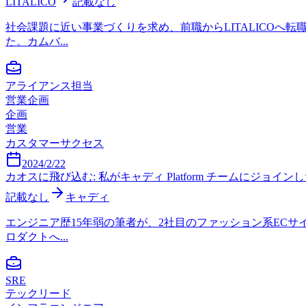
LITALICO
記載なし
社会課題に近い事業づくりを求め、前職からLITALICO
た。カムバ...
アライアンス担当
営業企画
企画
営業
カスタマーサクセス
2024/2/22
カオスに飛び込む: 私がキャディ Platform チームにジョインした
記載なし
キャディ
エンジニア歴15年弱の筆者が、2社目のファッション系EC
ロダクトへ...
SRE
テックリード