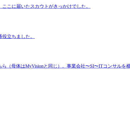
、ここに届いたスカウトがきっかけでした。
番役立ちました。
（母体はMyVisionと同じ）。事業会社〜SI〜ITコンサルを