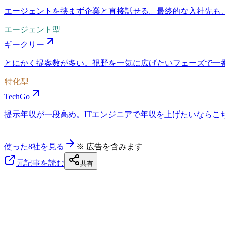
エージェントを挟まず企業と直接話せる。最終的な入社先も
エージェント型
ギークリー
とにかく提案数が多い。視野を一気に広げたいフェーズで一
特化型
TechGo
提示年収が一段高め。ITエンジニアで年収を上げたいならこちら
使った8社を見る
※ 広告を含みます
元記事を読む
共有