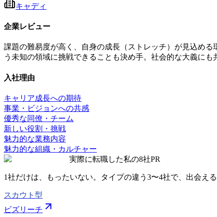
キャディ
企業レビュー
課題の難易度が高く、自身の成長（ストレッチ）が見込める
う未知の領域に挑戦できることも決め手。社会的な大義にも
入社理由
キャリア成長への期待
事業・ビジョンへの共感
優秀な同僚・チーム
新しい役割・挑戦
魅力的な業務内容
魅力的な組織・カルチャー
実際に転職した私の8社
PR
1社だけは、もったいない。タイプの違う
3〜4社
で、出会える
スカウト型
ビズリーチ