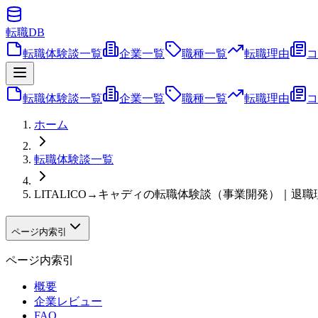
転職
DB
転職体験談一覧
企業一覧
職種一覧
転職理由
コ
転職体験談一覧
企業一覧
職種一覧
転職理由
コ
ホーム
転職体験談一覧
LITALICO→キャディの転職体験談（事業開発）｜退
ページ内索引
ページ内索引
概要
企業レビュー
FAQ