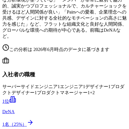
的、誠実かつプロフェッショナルで、カルチャーショックを
受けるほど人間関係が良い」「Pairsへの愛着、企業理念への
共感、デザインに対する全社的なモチベーションの高さに魅
力を感じた」など、フラットな組織文化と良好な人間関係、
グローバルな環境への期待が中心である。前職はDeNAな
ど。
この分析は
2026年6月
時点のデータに基づきます
入社者の職種
サーバーサイドエンジニア
1
エンジニア
1
デザイナー
1
プロダ
クトデザイナー
1
プロダクトマネージャー
1
+
2
1
位
DeNA
1
名（
25
%）