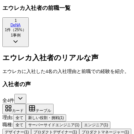
エウレカ入社者の前職一覧
1
DeNA
1
件（
25
%）
1
事例
エウレカ入社者のリアルな声
エウレカに入社した4名の入社理由と前職での経験を紹介。
入社者の声
全4件
カード
テーブル
理由
:
全て
新しい役割・挑戦
(
1
)
職種
:
全て
サーバーサイドエンジニア
(
1
)
エンジニア
(
1
)
デザイナー
(
1
)
プロダクトデザイナー
(
1
)
プロダクトマネージャー
(
1
)