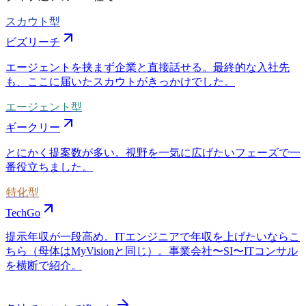
スカウト型
ビズリーチ
エージェントを挟まず企業と直接話せる。最終的な入社先
も、ここに届いたスカウトがきっかけでした。
エージェント型
ギークリー
とにかく提案数が多い。視野を一気に広げたいフェーズで一
番役立ちました。
特化型
TechGo
提示年収が一段高め。ITエンジニアで年収を上げたいならこ
ちら（母体はMyVisionと同じ）。事業会社〜SI〜ITコンサル
を横断で紹介。