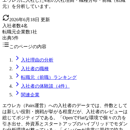
エウレカに入社した4名の入社理由・職種分布・前職（転職
元）を分析しています。
2026年6月18日
更新
入社者数
4名
転職元企業数
1社
出典
5件
このページの内容
入社理由の分析
入社者の職種
転職元（前職）ランキング
入社者の体験談（4件）
関連企業
エウレカ（Pairs運営）への入社者のデータでは、件数として
は新しい役割・挑戦が挙がる程度だが、入社者のレビューは
総じてポジティブである。「OpenでFlatな環境で個々の力を
引き出せ、外資系とスタートアップのハイブリッドでモダン
な分析環境が整っている」「メンバーが非常に親切で協力