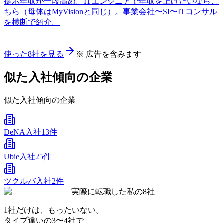
提示年収が一段高め。ITエンジニアで年収を上げたいならこ
ちら（母体はMyVisionと同じ）。事業会社〜SI〜ITコンサル
を横断で紹介。
使った8社を見る
※ 広告を含みます
似た入社傾向の企業
似た入社傾向の企業
DeNA
入社13件
Ubie
入社25件
ツクルバ
入社2件
実際に転職した私の8社
1社だけは、もったいない。
タイプ違いの
3〜4社
で