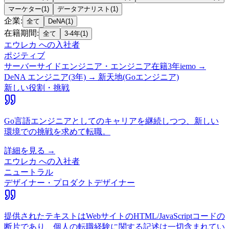
マーケター
(
1
)
データアナリスト
(
1
)
企業
:
全て
DeNA
(
1
)
在籍期間
:
全て
3-4年
(
1
)
エウレカ
への入社者
ポジティブ
サーバーサイドエンジニア・エンジニア
在籍
3
年
iemo →
DeNA エンジニア(3年) → 新天地(Goエンジニア)
新しい役割・挑戦
Go言語エンジニアとしてのキャリアを継続しつつ、新しい
環境での挑戦を求めて転職。
詳細を見る →
エウレカ
への入社者
ニュートラル
デザイナー・プロダクトデザイナー
提供されたテキストはWebサイトのHTML/JavaScriptコードの
断片であり、個人の転職経験に関する記述は一切含まれてい