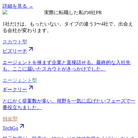
詳細を見る →
実際に転職した私の8社
PR
1社だけは、もったいない。タイプの違う
3〜4社
で、出会え
る会社が変わります。
スカウト型
ビズリーチ
エージェントを挟まず企業と直接話せる。最終的な入社先
も、ここに届いたスカウトがきっかけでした。
エージェント型
ギークリー
とにかく提案数が多い。視野を一気に広げたいフェーズで一
番役立ちました。
特化型
TechGo