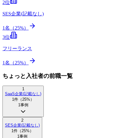
2
位
SES企業(記載なし)
1
名（
25
%）
3
位
フリーランス
1
名（
25
%）
ちょっと入社者の前職一覧
1
SaaS企業(記載なし)
1
件（
25
%）
1
事例
2
SES企業(記載なし)
1
件（
25
%）
1
事例