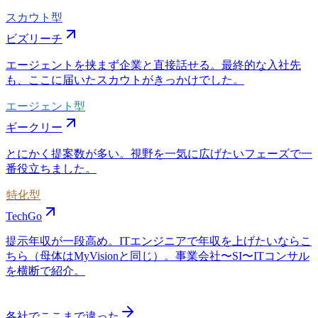
スカウト型
ビズリーチ
エージェントを挟まず企業と直接話せる。最終的な入社先
も、ここに届いたスカウトがきっかけでした。
エージェント型
ギークリー
とにかく提案数が多い。視野を一気に広げたいフェーズで一
番役立ちました。
特化型
TechGo
提示年収が一段高め。ITエンジニアで年収を上げたいならこ
ちら（母体はMyVisionと同じ）。事業会社〜SI〜ITコンサル
を横断で紹介。
各社でここまで違った