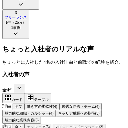
3
フリーランス
1
件（
25
%）
1
事例
ちょっと入社者のリアルな声
ちょっとに入社した4名の入社理由と前職での経験を紹介。
入社者の声
全4件
カード
テーブル
理由
:
全て
働き方の柔軟性
(
4
)
優秀な同僚・チーム
(
4
)
魅力的な組織・カルチャー
(
4
)
キャリア成長への期待
(
3
)
魅力的な業務内容
(
3
)
職種
:
全て
エンジニア
(
3
)
フロントエンドエンジニア
(
2
)