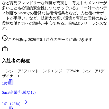
など育児フレンドリーな制度が充実し、育児中のメンバーが
多いことも心理的安全性につながっている」「一対一のバデ
ィ制度やSlackでの活発な技術情報共有など、入社後のサポ
ートが手厚い」など、技術力の高い環境と育児に理解のある
柔軟な働き方への期待が中心である。前職はフリーランスな
ど。
この分析は
2026年6月
時点のデータに基づきます
入社者の職種
エンジニア
3
フロントエンドエンジニア
2
Webエンジニア
1
デ
ザイナー
1
1
位
SaaS企業(記載なし)
1
名（
25
%）