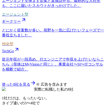
エージェントを挟まず企業と直接話せる。最終的な入社先
も、ここに届いたスカウトがきっかけでした。
エージェント型
ギークリー
とにかく提案数が多い。視野を一気に広げたいフェーズで一
番役立ちました。
特化型
TechGo
提示年収が一段高め。ITエンジニアで年収を上げたいならこ
ちら（母体はMyVisionと同じ）。事業会社〜SI〜ITコンサル
を横断で紹介。
使った8社を見る
※ 広告を含みます
実際に転職した私の8社
1社だけは、もったいない。
タイプ違いの
3〜4社
で