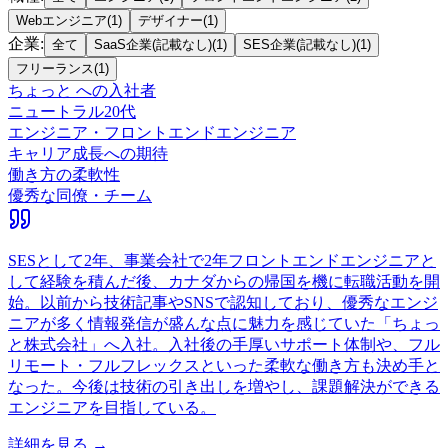
Webエンジニア
(
1
)
デザイナー
(
1
)
企業
:
全て
SaaS企業(記載なし)
(
1
)
SES企業(記載なし)
(
1
)
フリーランス
(
1
)
ちょっと
への入社者
ニュートラル
20代
エンジニア・フロントエンドエンジニア
キャリア成長への期待
働き方の柔軟性
優秀な同僚・チーム
SESとして2年、事業会社で2年フロントエンドエンジニアと
して経験を積んだ後、カナダからの帰国を機に転職活動を開
始。以前から技術記事やSNSで認知しており、優秀なエンジ
ニアが多く情報発信が盛んな点に魅力を感じていた「ちょっ
と株式会社」へ入社。入社後の手厚いサポート体制や、フル
リモート・フルフレックスといった柔軟な働き方も決め手と
なった。今後は技術の引き出しを増やし、課題解決ができる
エンジニアを目指している。
詳細を見る →