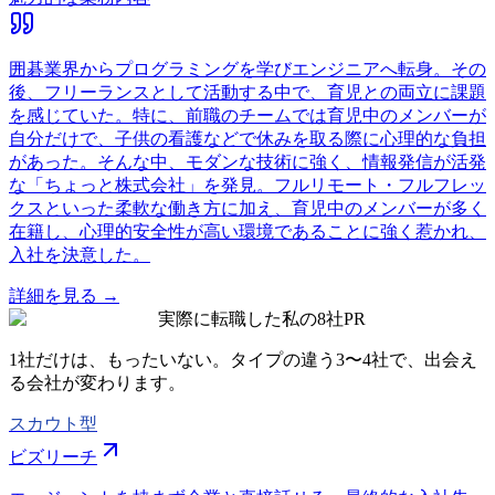
囲碁業界からプログラミングを学びエンジニアへ転身。その
後、フリーランスとして活動する中で、育児との両立に課題
を感じていた。特に、前職のチームでは育児中のメンバーが
自分だけで、子供の看護などで休みを取る際に心理的な負担
があった。そんな中、モダンな技術に強く、情報発信が活発
な「ちょっと株式会社」を発見。フルリモート・フルフレッ
クスといった柔軟な働き方に加え、育児中のメンバーが多く
在籍し、心理的安全性が高い環境であることに強く惹かれ、
入社を決意した。
詳細を見る →
実際に転職した私の8社
PR
1社だけは、もったいない。タイプの違う
3〜4社
で、出会え
る会社が変わります。
スカウト型
ビズリーチ