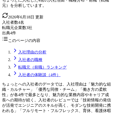
ちょっとに入社した4名の入社理由・職種分布・前職（転職
元）を分析しています。
2026年6月18日
更新
入社者数
4名
転職元企業数
3社
出典
4件
このページの内容
入社理由の分析
入社者の職種
転職元（前職）ランキング
入社者の体験談（4件）
ちょっとへの入社者のデータでは、入社理由は「魅力的な組
織・カルチャー」「優秀な同僚・チーム」「働き方の柔軟
性」が各4件で最多となり、魅力的な業務内容やキャリア成
長への期待が続く。入社者のレビューでは「技術情報の発信
が活発でエンジニアのスキルが高く、モダンな技術開発に携
われる」「フルリモート・フルフレックス、育休、看護休暇