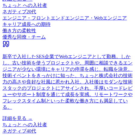
ちょっと
への入社者
ネガティブ
20代
エンジニア・フロントエンドエンジニア・Webエンジニア
キャリア成長への期待
働き方の柔軟性
優秀な同僚・チーム
新卒で入社したSES企業でWebエンジニアとして勤務。しか
し、古い技術を使うプロジェクトや、周囲に相談できるエン
ジニアが少ない環境にキャリアの停滞を感じ、転職を決意。
技術イベントをきっかけに知った、ちょっと株式会社の技術
力の高さや良好な社風に惹かれ入社。入社後はモダンな技術
スタックのプロジェクトにアサインされ、手厚いコードレビ
ューやサポート制度を通じて成長を実感。リモートワークや
フレックスタイム制といった柔軟な働き方にも満足してい
る。
詳細を見る →
ちょっと
への入社者
ネガティブ
40代