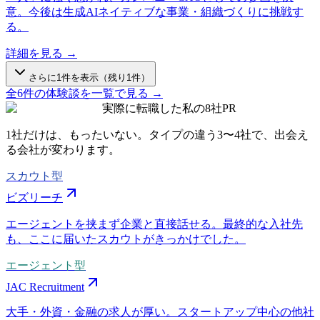
意。今後は生成AIネイティブな事業・組織づくりに挑戦す
る。
詳細を見る →
さらに
1
件を表示（残り
1
件）
全
6
件の体験談を一覧で見る →
実際に転職した私の8社
PR
1社だけは、もったいない。タイプの違う
3〜4社
で、出会え
る会社が変わります。
スカウト型
ビズリーチ
エージェントを挟まず企業と直接話せる。最終的な入社先
も、ここに届いたスカウトがきっかけでした。
エージェント型
JAC Recruitment
大手・外資・金融の求人が厚い。スタートアップ中心の他社