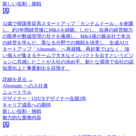
新しい役割・挑戦
32歳で韓国美容系スタートアップ「カンナムドール」を創業
し、約5年間経営後にM&Aを経験。しかし、自身の経営能力
の限界や数値管理の甘さを痛感し、M&A後の親会社で本当
の経営を学んだ。異なる分野での挑戦を決意し、生成AIス
タートアップ「Algomatic」へ再就職。再起業ではなく、強
い個人が集まるチームで大きなインパクトを出すというビジ
ョンに共感したことが入社の決め手。新たな環境で会社の認
知度向上と事業創出を目指す。
詳細を見る →
Algomatic
への入社者
ニュートラル
デザイナー・UI/UXデザイナー
在籍
3
年
キャリア成長への期待
新しい役割・挑戦
魅力的な業務内容