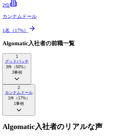
2
位
カンナムドール
1
名（
17
%）
Algomatic入社者の前職一覧
1
グッドパッチ
3
件（
50
%）
3
事例
2
カンナムドール
1
件（
17
%）
1
事例
Algomatic入社者のリアルな声