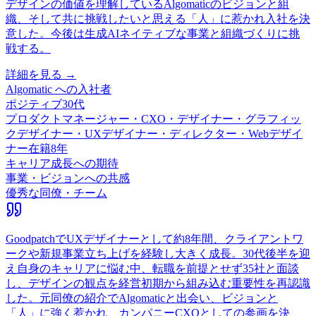
デザインの価値を理解しているAlgomaticのビジョンと組
織、そして共に挑戦したいと思える「人」に惹かれ入社を決
意した。今後は生成AIネイティブな事業と組織づくりに挑
戦する。
詳細を見る →
Algomatic
への入社者
ポジティブ
30代
プロダクトマネージャー・CXO・デザイナー・グラフィッ
クデザイナー・UXデザイナー・ディレクター・Webデザイ
ナー
在籍
8
年
キャリア成長への期待
事業・ビジョンへの共感
優秀な同僚・チーム
GoodpatchでUXデザイナーとして約8年間、クライアントワ
ークや新規事業立ち上げを経験し大きく成長。30代後半を迎
え自身のキャリアに悩む中、転職を前提とせず35社と面談
し、デザインの観点を経営初期から組み込む重要性を再認識
した。元同僚の紹介でAlgomaticと出会い、ビジョンと
「人」に強く惹かれ、カンパニーCXOとしての参画を決