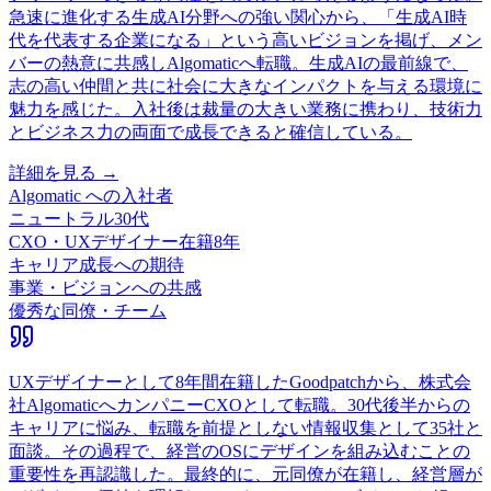
急速に進化する生成AI分野への強い関心から、「生成AI時
代を代表する企業になる」という高いビジョンを掲げ、メン
バーの熱意に共感しAlgomaticへ転職。生成AIの最前線で、
志の高い仲間と共に社会に大きなインパクトを与える環境に
魅力を感じた。入社後は裁量の大きい業務に携わり、技術力
とビジネス力の両面で成長できると確信している。
詳細を見る →
Algomatic
への入社者
ニュートラル
30代
CXO・UXデザイナー
在籍
8
年
キャリア成長への期待
事業・ビジョンへの共感
優秀な同僚・チーム
UXデザイナーとして8年間在籍したGoodpatchから、株式会
社AlgomaticへカンパニーCXOとして転職。30代後半からの
キャリアに悩み、転職を前提としない情報収集として35社と
面談。その過程で、経営のOSにデザインを組み込むことの
重要性を再認識した。最終的に、元同僚が在籍し、経営層が