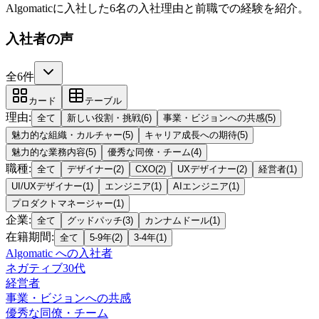
Algomaticに入社した6名の入社理由と前職での経験を紹介。
入社者の声
全6件
カード
テーブル
理由
:
全て
新しい役割・挑戦
(
6
)
事業・ビジョンへの共感
(
5
)
魅力的な組織・カルチャー
(
5
)
キャリア成長への期待
(
5
)
魅力的な業務内容
(
5
)
優秀な同僚・チーム
(
4
)
職種
:
全て
デザイナー
(
2
)
CXO
(
2
)
UXデザイナー
(
2
)
経営者
(
1
)
UI/UXデザイナー
(
1
)
エンジニア
(
1
)
AIエンジニア
(
1
)
プロダクトマネージャー
(
1
)
企業
:
全て
グッドパッチ
(
3
)
カンナムドール
(
1
)
在籍期間
:
全て
5-9年
(
2
)
3-4年
(
1
)
Algomatic
への入社者
ネガティブ
30代
経営者
事業・ビジョンへの共感
優秀な同僚・チーム