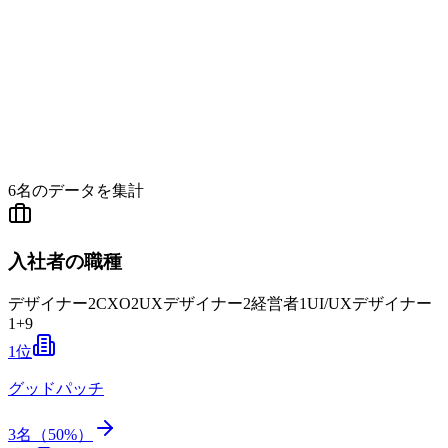
6
名のデータを集計
入社者の職種
デザイナー
2
CXO
2
UXデザイナー
2
経営者
1
UI/UXデザイナー
1
+
9
1
位
グッドパッチ
3
名（
50
%）