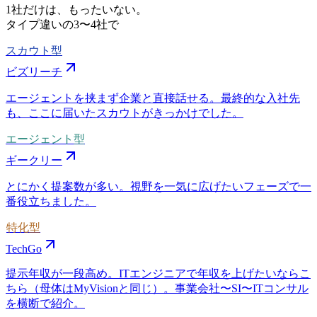
1社だけは、もったいない。
タイプ違いの
3〜4社
で
スカウト型
ビズリーチ
エージェントを挟まず企業と直接話せる。最終的な入社先
も、ここに届いたスカウトがきっかけでした。
エージェント型
ギークリー
とにかく提案数が多い。視野を一気に広げたいフェーズで一
番役立ちました。
特化型
TechGo
提示年収が一段高め。ITエンジニアで年収を上げたいならこ
ちら（母体はMyVisionと同じ）。事業会社〜SI〜ITコンサル
を横断で紹介。