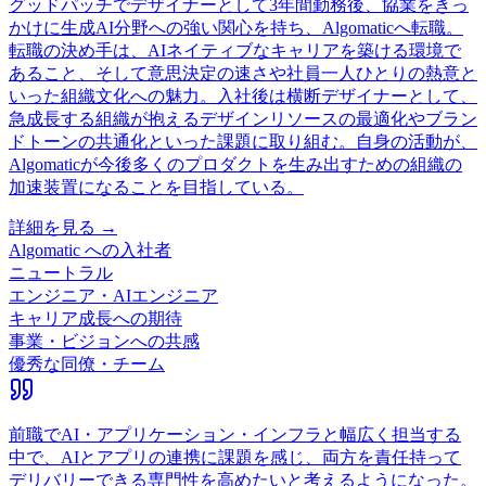
グッドパッチでデザイナーとして3年間勤務後、協業をきっ
かけに生成AI分野への強い関心を持ち、Algomaticへ転職。
転職の決め手は、AIネイティブなキャリアを築ける環境で
あること、そして意思決定の速さや社員一人ひとりの熱意と
いった組織文化への魅力。入社後は横断デザイナーとして、
急成長する組織が抱えるデザインリソースの最適化やブラン
ドトーンの共通化といった課題に取り組む。自身の活動が、
Algomaticが今後多くのプロダクトを生み出すための組織の
加速装置になることを目指している。
詳細を見る →
Algomatic
への入社者
ニュートラル
エンジニア・AIエンジニア
キャリア成長への期待
事業・ビジョンへの共感
優秀な同僚・チーム
前職でAI・アプリケーション・インフラと幅広く担当する
中で、AIとアプリの連携に課題を感じ、両方を責任持って
デリバリーできる専門性を高めたいと考えるようになった。