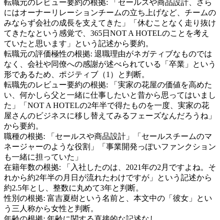
転職元のレビュー要約の根拠:
「セールスや商品設計、さら
にはオーナーリレーションチームの立ち上げなど、チームの
みならず会社の成長を支えてきた」「休むことなく走り抜け
てきたなという感覚で、365日NOT A HOTELのことを考え
ていたと思います」という記述から要約。
転職元の評価極性の根拠:
退職理由がネガティブなものでは
なく、会社や同僚への感謝が述べられている「卒業」という
形であるため、ポジティブ（1）と判断。
転職先のレビュー要約の根拠:
「実家の花屋の価値を高めた
い、何かしら父と一緒に仕事したいと昔から思ってはいまし
た」「NOT A HOTELの2年半で得たものを一度、実家の花
屋さんのビジネスに移し替えてみるフェーズなんだろうね」
から要約。
職種の根拠:
「セールスや商品設計」「セールスチームのマ
ネージャーのような役割」「事業開発っぽいファンクション
も一緒に担っていた」
在籍年数の根拠:
「入社したのは、2021年の2月ですよね。そ
れから約2年半の月日が流れたわけですが」という記述から
約2.5年とし、整数に丸めて3年と判断。
性別の根拠:
富吉夏樹という名前と、本文中の「彼女」とい
う三人称から女性と判断。
年齢の根拠:
年齢に関する直接的な記述なし。