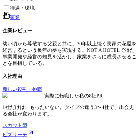
待遇・環境
家業
企業レビュー
幼い頃から尊敬する父親と共に、30年以上続く実家の花屋を
経営するという長年の夢を実現する。NOT A HOTELで得た
事業開発や経営の知見を活かし、家業をさらに成長させるこ
とを目指している。
入社理由
新しい役割・挑戦
実際に転職した私の8社
PR
1社だけは、もったいない。タイプの違う
3〜4社
で、出会え
る会社が変わります。
スカウト型
ビズリーチ