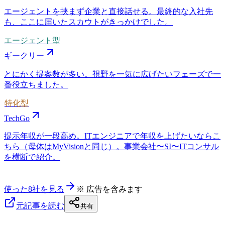
エージェントを挟まず企業と直接話せる。最終的な入社先
も、ここに届いたスカウトがきっかけでした。
エージェント型
ギークリー
とにかく提案数が多い。視野を一気に広げたいフェーズで一
番役立ちました。
特化型
TechGo
提示年収が一段高め。ITエンジニアで年収を上げたいならこ
ちら（母体はMyVisionと同じ）。事業会社〜SI〜ITコンサル
を横断で紹介。
使った8社を見る
※ 広告を含みます
元記事を読む
共有