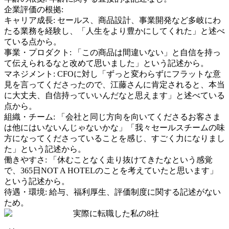
企業評価の根拠:
キャリア成長
:
セールス、商品設計、事業開発など多岐にわ
たる業務を経験し、「人生をより豊かにしてくれた」と述べ
ている点から。
事業・プロダクト
:
「この商品は間違いない」と自信を持っ
て伝えられるなと改めて思いました」という記述から。
マネジメント
:
CFOに対し「ずっと変わらずにフラットな意
見を言ってくださったので、江藤さんに肯定されると、本当
に大丈夫、自信持っていいんだなと思えます」と述べている
点から。
組織・チーム
:
「会社と同じ方向を向いてくださるお客さま
は他にはいないんじゃないかな」「我々セールスチームの味
方になってくださっていることを感じ、すごく力になりまし
た」という記述から。
働きやすさ
:
「休むことなく走り抜けてきたなという感覚
で、365日NOT A HOTELのことを考えていたと思います」
という記述から。
待遇・環境
:
給与、福利厚生、評価制度に関する記述がない
ため。
実際に転職した私の8社