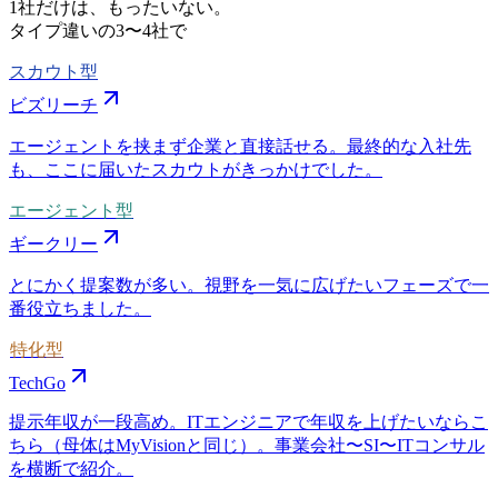
1社だけは、もったいない。
タイプ違いの
3〜4社
で
スカウト型
ビズリーチ
エージェントを挟まず企業と直接話せる。最終的な入社先
も、ここに届いたスカウトがきっかけでした。
エージェント型
ギークリー
とにかく提案数が多い。視野を一気に広げたいフェーズで一
番役立ちました。
特化型
TechGo
提示年収が一段高め。ITエンジニアで年収を上げたいならこ
ちら（母体はMyVisionと同じ）。事業会社〜SI〜ITコンサル
を横断で紹介。