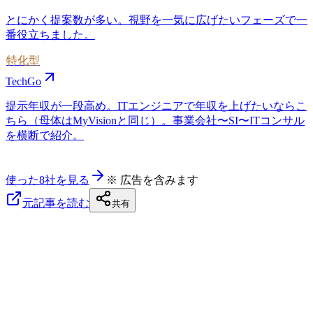
とにかく提案数が多い。視野を一気に広げたいフェーズで一
番役立ちました。
特化型
TechGo
提示年収が一段高め。ITエンジニアで年収を上げたいならこ
ちら（母体はMyVisionと同じ）。事業会社〜SI〜ITコンサル
を横断で紹介。
使った8社を見る
※ 広告を含みます
元記事を読む
共有