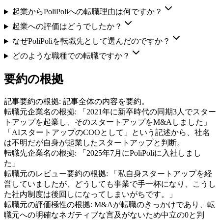
起業からPoliPoliへの転職理由は何ですか？
起業への評価はどうでしたか？
なぜPoliPoliを転職先として選んだのですか？
どのような職種での転職ですか？
要約の根拠
記事要約の根拠:
記事全体の内容を要約。
転職元企業名の根拠:
「2021年に新卒時代の同期3人でスター
トアップを起業し、そのスタートアップをM&Aしました」
「AIスタートアップのCOOとして」という記述から、社名
は不明だが自身が起業したスタートアップと判断。
転職先企業名の根拠:
「2025年7月にPoliPoliに入社しまし
た」
転職元のレビュー要約の根拠:
「私自身スタートアップを経
営していましたが、どうしても事業で手一杯になり、こうし
た社内制度は後回しになってしまいがちです。」
転職元の評価極性の根拠:
M&Aが転職のきっかけであり、転
職元への明確なネガティブな言及がないため中立の0と判