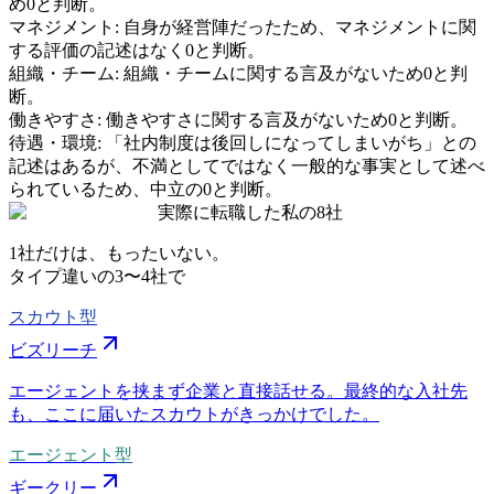
め0と判断。
マネジメント
:
自身が経営陣だったため、マネジメントに関
する評価の記述はなく0と判断。
組織・チーム
:
組織・チームに関する言及がないため0と判
断。
働きやすさ
:
働きやすさに関する言及がないため0と判断。
待遇・環境
:
「社内制度は後回しになってしまいがち」との
記述はあるが、不満としてではなく一般的な事実として述べ
られているため、中立の0と判断。
実際に転職した私の8社
1社だけは、もったいない。
タイプ違いの
3〜4社
で
スカウト型
ビズリーチ
エージェントを挟まず企業と直接話せる。最終的な入社先
も、ここに届いたスカウトがきっかけでした。
エージェント型
ギークリー