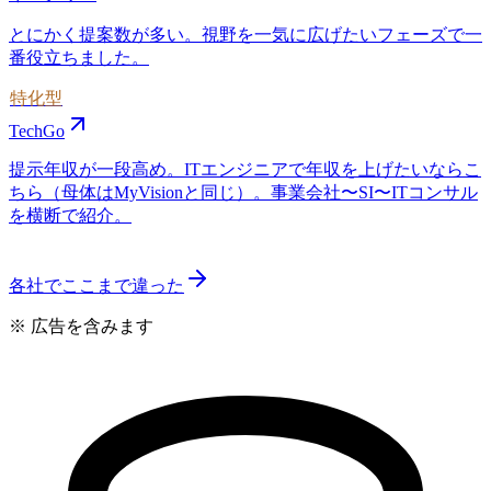
とにかく提案数が多い。視野を一気に広げたいフェーズで一
番役立ちました。
特化型
TechGo
提示年収が一段高め。ITエンジニアで年収を上げたいならこ
ちら（母体はMyVisionと同じ）。事業会社〜SI〜ITコンサル
を横断で紹介。
各社でここまで違った
※ 広告を含みます