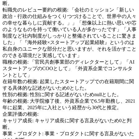
断。
転職先のレビュー要約の根拠:
「会社のミッション「新しい
政治・行政の仕組みをつくりつづけることで、世界中の人々
の幸せな暮らしに貢献する。」」「想像以上に熱い思いや芯
のようなものを持って働いている人が多かったです」「人事
制度など社内制度がしっかりと整備されていることに驚きま
した」「『海外経験×スタートアップ起業経験』というのは
私自身のユニークな部分だと思いますが、それを活かすこと
のできる環境だと実感しています」
職種の根拠:
「官民共創事業部のディレクターとして」「AI
スタートアップのCOOとして」「外資系企業でコンサルタ
ントとして」
在籍年数の根拠:
起業したスタートアップでの在籍期間に関
する具体的な記述がないため0とした。
性別の根拠:
性別に関する記述がないためnullとした。
年齢の根拠:
大学院修了後、外資系企業で6.5年勤務し、2021
年に起業、2025年に入社という経歴から30代と推定。
企業評価の根拠:
キャリア成長
:
キャリア成長に関する言及がないため0と判
断。
事業・プロダクト
:
事業・プロダクトに関する言及がないた