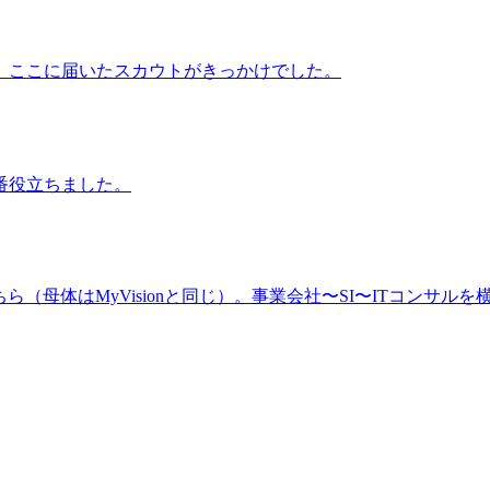
、ここに届いたスカウトがきっかけでした。
番役立ちました。
（母体はMyVisionと同じ）。事業会社〜SI〜ITコンサルを