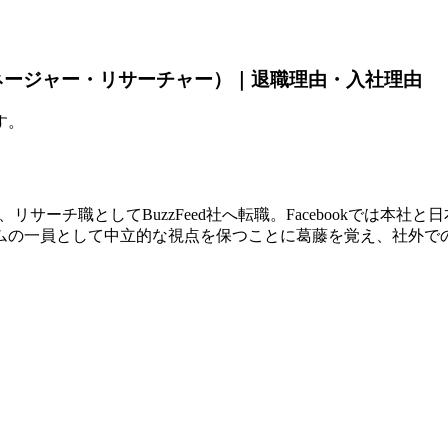
用・マネージャー・リサーチャー）｜退職理由・入社理由
す。
ら、リサーチ職としてBuzzFeed社へ転職。Facebookでは
ムの一員として中立的な視点を保つことに葛藤を覚え、社外で
。