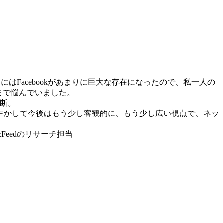
つにはFacebookがあまりに巨大な存在になったので、私一人の
まで悩んでいました。
断。
位置を生かして今後はもう少し客観的に、もう少し広い視点で、ネッ
.BuzzFeedのリサーチ担当