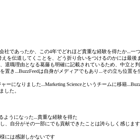
しい会社であったか、この4年でどれほど貴重な経験を得たか...一
kの考えを伝道してくことを、どう折り合いをつけるのかには最後
、退職理由となる葛藤も明確に記載されているため、中立と判
置き...BuzzFeedは自身がメディアでもあり...その立ち
...マネージャーになりました...Marketing Scienceというチームに移籍..
社しました。
るようになった...貴重な経験を得た
し、自分がその一部にでも貢献できたことは誇らしく感じます
様には感謝しかないです