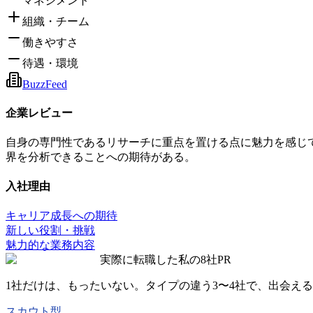
マネジメント
組織・チーム
働きやすさ
待遇・環境
BuzzFeed
企業レビュー
自身の専門性であるリサーチに重点を置ける点に魅力を感じ
界を分析できることへの期待がある。
入社理由
キャリア成長への期待
新しい役割・挑戦
魅力的な業務内容
実際に転職した私の8社
PR
1社だけは、もったいない。タイプの違う
3〜4社
で、出会える
スカウト型