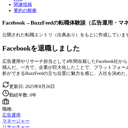
関連投稿
要約の根拠
Facebook→BuzzFeedの転職体験談（広告運
公開された転職エントリ（出典あり）をもとに作成していま
Facebookを退職しました
広告運用やリサーチ担当として4年間在籍したFacebook社か
積んだ。一方で、企業が巨大化したことで、プラットフォー
析ができるBuzzFeedの立ち位置に魅力を感じ、入社を決めた
更新日:
2025年8月26日
勤続年数:
0
年
職種:
広告運用
マネージャー
リサーチャー