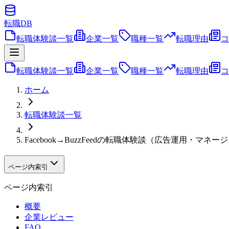
転職
DB
転職体験談一覧
企業一覧
職種一覧
転職理由
コ
転職体験談一覧
企業一覧
職種一覧
転職理由
コ
ホーム
転職体験談一覧
Facebook→BuzzFeedの転職体験談（広告運用・
ページ内索引
ページ内索引
概要
企業レビュー
FAQ