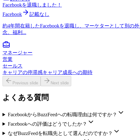
Facebookを退職しました！
Facebook
記載なし
約4年間在籍したFacebookを退職し、マーケターとして
念。福利...
マネージャー
営業
セールス
キャリアの停滞感
キャリア成長への期待
Previous slide
Next slide
よくある質問
FacebookからBuzzFeedへの転職理由は何ですか？
Facebookへの評価はどうでしたか？
なぜBuzzFeedを転職先として選んだのですか？