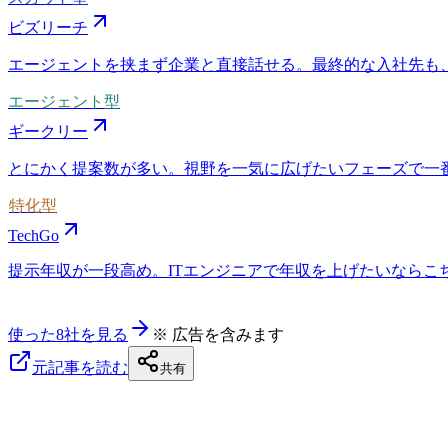
ビズリーチ
エージェントを挟まず企業と直接話せる。最終的な入社先も
エージェント型
ギークリー
とにかく提案数が多い。視野を一気に広げたいフェーズで一
特化型
TechGo
提示年収が一段高め。ITエンジニアで年収を上げたいならこちら
使った8社を見る
※ 広告を含みます
元記事を読む
共有