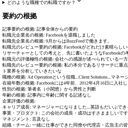
どのような職種での転職ですか？
要約の根拠
記事要約の根拠:
記事全体からの要約
転職元企業名の根拠:
Facebookを退職しました
転職先企業名の根拠:
9月からはBuzzFeedで働きます。
転職元のレビュー要約の根拠:
Facebookがどれだけ素晴ら
リサーチャーとしての考えと、先に書いたようなFaceboo
転職元の評価極性の根拠:
会社への感謝が述べられている一方
転職先のレビュー要約の根拠:
私の本分であるリサーチに重点を
ト業界を分析していきたいな
職種の根拠:
Ad Operationという役職...Client Solutions
在籍年数の根拠:
Facebookには4年前、2012年4月16日に入
性別の根拠:
筆者名（小関悠）から男性と判断
年齢の根拠:
記事内に年齢に関する記述なし
企業評価の根拠:
キャリア成長
:
マネージャーになりました...英語もだいぶでき
事業・プロダクト
:
この会社の成長・成功はすさまましいです
マネジメント
:
言及なし
組織・チーム
:
一緒に仕事ができた同僚や代理店・広告主の皆