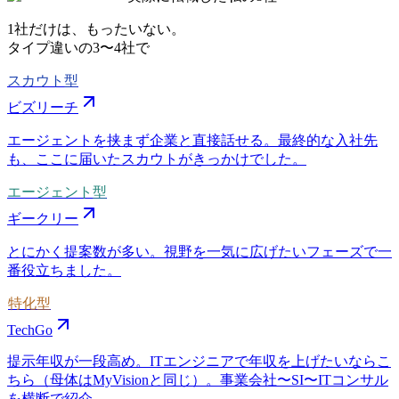
1社だけは、もったいない。
タイプ違いの
3〜4社
で
スカウト型
ビズリーチ
エージェントを挟まず企業と直接話せる。最終的な入社先
も、ここに届いたスカウトがきっかけでした。
エージェント型
ギークリー
とにかく提案数が多い。視野を一気に広げたいフェーズで一
番役立ちました。
特化型
TechGo
提示年収が一段高め。ITエンジニアで年収を上げたいならこ
ちら（母体はMyVisionと同じ）。事業会社〜SI〜ITコンサル
を横断で紹介。