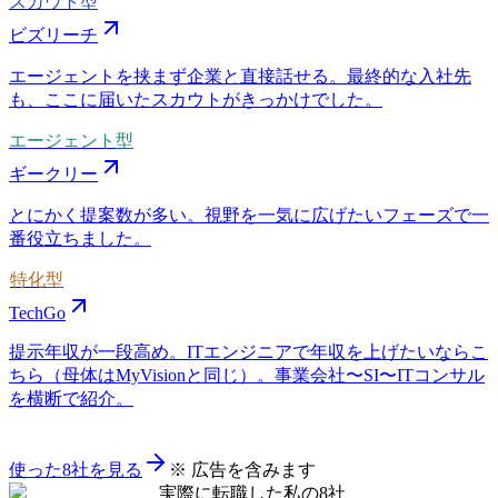
スカウト型
ビズリーチ
エージェントを挟まず企業と直接話せる。最終的な入社先
も、ここに届いたスカウトがきっかけでした。
エージェント型
ギークリー
とにかく提案数が多い。視野を一気に広げたいフェーズで一
番役立ちました。
特化型
TechGo
提示年収が一段高め。ITエンジニアで年収を上げたいならこ
ちら（母体はMyVisionと同じ）。事業会社〜SI〜ITコンサル
を横断で紹介。
使った8社を見る
※ 広告を含みます
実際に転職した私の8社