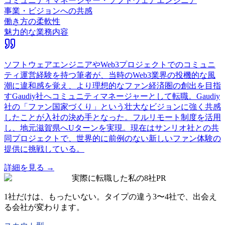
コミュニティマネージャー・ソフトウェアエンジニア
事業・ビジョンへの共感
働き方の柔軟性
魅力的な業務内容
ソフトウェアエンジニアやWeb3プロジェクトでのコミュニ
ティ運営経験を持つ筆者が、当時のWeb3業界の投機的な風
潮に違和感を覚え、より理想的なファン経済圏の創出を目指
すGaudiy社へコミュニティマネージャーとして転職。Gaudiy
社の「ファン国家づくり」という壮大なビジョンに強く共感
したことが入社の決め手となった。フルリモート制度を活用
し、地元滋賀県へUターンを実現。現在はサンリオ社との共
同プロジェクトで、世界的に前例のない新しいファン体験の
提供に挑戦している。
詳細を見る →
実際に転職した私の8社
PR
1社だけは、もったいない。タイプの違う
3〜4社
で、出会え
る会社が変わります。