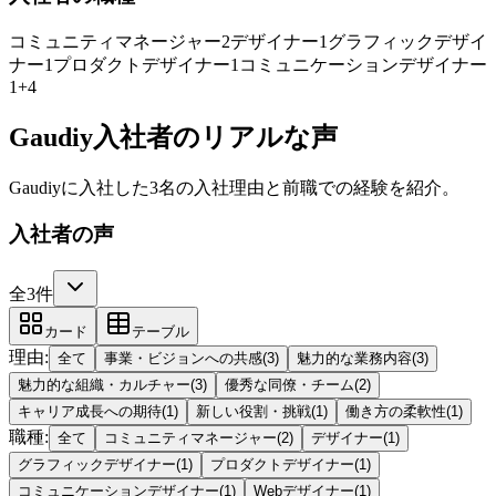
コミュニティマネージャー
2
デザイナー
1
グラフィックデザイ
ナー
1
プロダクトデザイナー
1
コミュニケーションデザイナー
1
+
4
Gaudiy入社者のリアルな声
Gaudiyに入社した3名の入社理由と前職での経験を紹介。
入社者の声
全3件
カード
テーブル
理由
:
全て
事業・ビジョンへの共感
(
3
)
魅力的な業務内容
(
3
)
魅力的な組織・カルチャー
(
3
)
優秀な同僚・チーム
(
2
)
キャリア成長への期待
(
1
)
新しい役割・挑戦
(
1
)
働き方の柔軟性
(
1
)
職種
:
全て
コミュニティマネージャー
(
2
)
デザイナー
(
1
)
グラフィックデザイナー
(
1
)
プロダクトデザイナー
(
1
)
コミュニケーションデザイナー
(
1
)
Webデザイナー
(
1
)