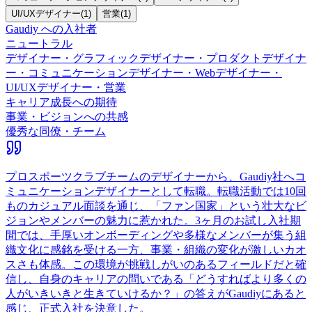
UI/UXデザイナー
(
1
)
営業
(
1
)
Gaudiy
への入社者
ニュートラル
デザイナー・グラフィックデザイナー・プロダクトデザイナ
ー・コミュニケーションデザイナー・Webデザイナー・
UI/UXデザイナー・営業
キャリア成長への期待
事業・ビジョンへの共感
優秀な同僚・チーム
プロスポーツクラブチームのデザイナーから、Gaudiy社へコ
ミュニケーションデザイナーとして転職。転職活動では10回
ものカジュアル面談を通じ、「ファン国家」という壮大なビ
ジョンやメンバーの魅力に惹かれた。3ヶ月のお試し入社期
間では、手厚いオンボーディングや多様なメンバーが集う組
織文化に感銘を受ける一方、事業・組織の変化が激しいカオ
スさも体感。この環境が挑戦しがいのあるフィールドだと確
信し、自身のキャリアの問いである「どうすればより多くの
人がいきいきと生きていけるか？」の答えがGaudiyにあると
感じ、正式入社を決意した。