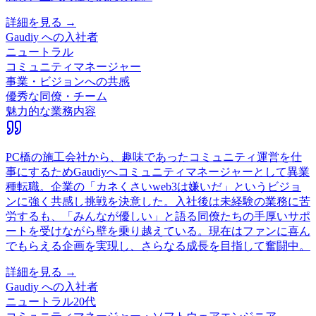
詳細を見る →
Gaudiy
への入社者
ニュートラル
コミュニティマネージャー
事業・ビジョンへの共感
優秀な同僚・チーム
魅力的な業務内容
PC橋の施工会社から、趣味であったコミュニティ運営を仕
事にするためGaudiyへコミュニティマネージャーとして異業
種転職。企業の「カネくさいweb3は嫌いだ」というビジョ
ンに強く共感し挑戦を決意した。入社後は未経験の業務に苦
労するも、「みんなが優しい」と語る同僚たちの手厚いサポ
ートを受けながら壁を乗り越えている。現在はファンに喜ん
でもらえる企画を実現し、さらなる成長を目指して奮闘中。
詳細を見る →
Gaudiy
への入社者
ニュートラル
20代